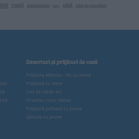
ost
rosii
ulei
smantana
ulei de masline
tort
Deserturi și prăjituri de casă
Prăjitura Albinița – foi cu miere
ost)
Prăjitură cu mere
eză
Tort de zahăr ars
uncă
Tiramisu clasic italian
Prăjitură pufoasă cu prune
Găluște cu prune