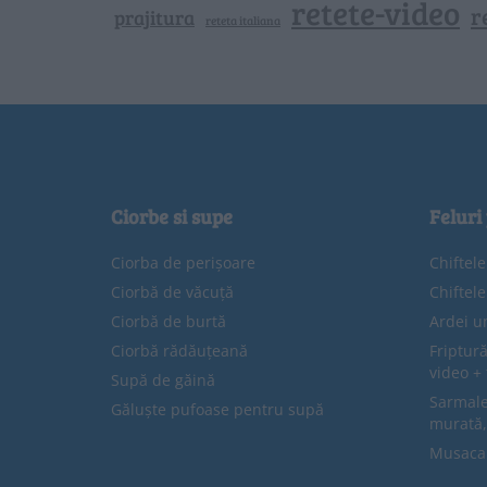
retete-video
r
prajitura
reteta italiana
Ciorbe si supe
Feluri
Ciorba de perișoare
Chiftel
Ciorbă de văcuță
Chiftel
Ciorbă de burtă
Ardei u
Ciorbă rădăuțeană
Friptură
video + 
Supă de găină
Sarmale 
Găluște pufoase pentru supă
murată,
Musaca