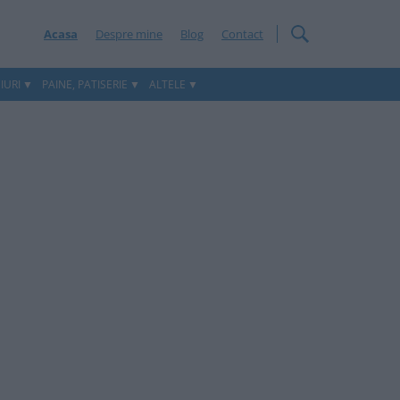
Acasa
Despre mine
Blog
Contact
IURI
PAINE, PATISERIE
ALTELE