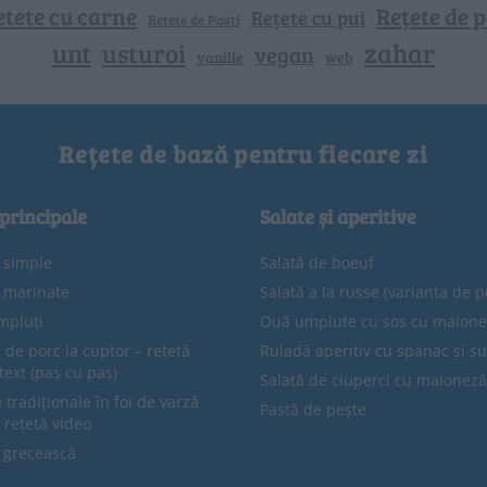
etete cu carne
Rețete de p
Rețete cu pui
Retete de Pasti
unt
zahar
usturoi
vegan
vanilie
web
Rețete de bază pentru fiecare zi
 principale
Salate și aperitive
e simple
Salată de boeuf
e marinate
Salată a la russe (varianta de p
mpluți
Ouă umplute cu sos cu maion
 de porc la cuptor – rețetă
Ruladă aperitiv cu spanac și ș
text (pas cu pas)
Salată de ciuperci cu maioneză
tradiționale în foi de varză
Pastă de pește
 rețetă video
 grecească