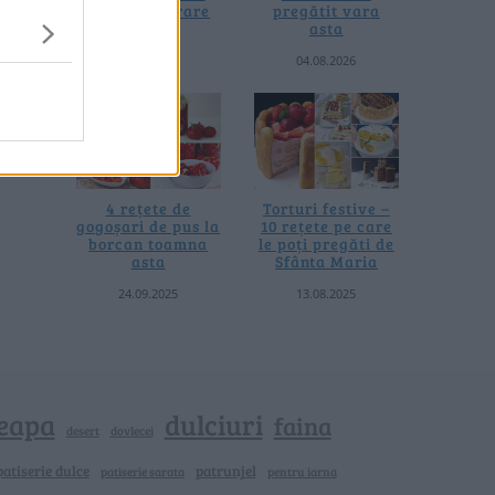
fără prelucrare
pregătit vara
termică
asta
06.08.2026
04.08.2026
4 rețete de
Torturi festive –
gogoșari de pus la
10 rețete pe care
borcan toamna
le poți pregăti de
asta
Sfânta Maria
24.09.2025
13.08.2025
eapa
dulciuri
faina
dovlecei
desert
patiserie dulce
patrunjel
patiserie sarata
pentru iarna