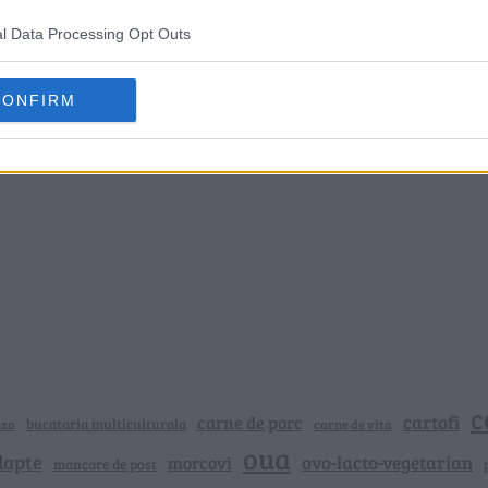
l Data Processing Opt Outs
CONFIRM
c
cartofi
carne de porc
bucataria multiculturala
nza
carne de vita
oua
lapte
ovo-lacto-vegetarian
morcovi
mancare de post