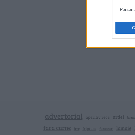
Persona
advertorial
ardei
aperitiv rece
bra
fara carne
lamaie
friptura
free
fursecuri