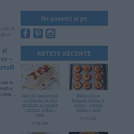
Ne gasesti si pe
 și
RETETE RECENTE
tor –
rtofi
rași la
tofi și
u lista …
Tort de înghețată
Băscuțe cu
cu fructe în trei
brânză dulce și
straturi și arome
caise – rețetă
– rețetă video +
video + text
text
31.07.2026
07.08.2026