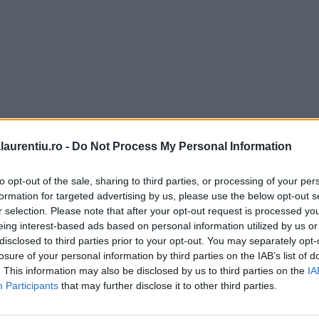
laurentiu.ro -
Do Not Process My Personal Information
to opt-out of the sale, sharing to third parties, or processing of your per
formation for targeted advertising by us, please use the below opt-out s
e impletita in 5 si in
r selection. Please note that after your opt-out request is processed y
6, tutorial video
eing interest-based ads based on personal information utilized by us or
mpletita facuta in casa. Tehnica
disclosed to third parties prior to your opt-out. You may separately opt-
u pentru o paine impletita in 5
losure of your personal information by third parties on the IAB’s list of
ial video. Procedeu (tehnica) de
. This information may also be disclosed by us to third parties on the
IA
…
Participants
that may further disclose it to other third parties.