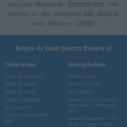
Rețete de post
rosii
Rețete cu pui
Retete de Pasti
unt
usturoi
ulei
smantana
ulei de masline
tort
zahar
vegan
vanilie
web
Rețete de bază pentru fiecare zi
Ciorbe si supe
Feluri principale
Ciorba de perișoare
Chiftele simple
Ciorbă de văcuță
Chiftele marinate
Ciorbă de burtă
Ardei umpluți
Ciorbă rădăuțeană
Friptură de porc la cuptor –
rețetă video + text (pas cu
Supă de găină
pas)
Găluște pufoase pentru
Sarmale tradiționale în foi
supă
de varză murată, rețetă