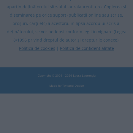
aparțin deținătorului site-ului lauralaurentiu.ro. Copierea și
diseminarea pe orice suport (publicații online sau scrise,
broșuri, cărți etc) a acestora, în lipsa acordului scris al
deținătorului, se vor pedepsi conform legii în vigoare (Legea
8/1996 privind dreptul de autor și drepturile conexe).
Politica de cookies
|
Politica de confidentialitate
Copyright © 2009 - 2026
Laura Laurențiu
Made by
Twisted Design