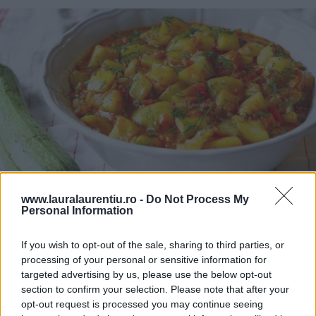
www.lauralaurentiu.ro -
Do Not Process My
Personal Information
Mâncare de dovlecei cu roșii și ardei – rețetă simplă de vară –
VIDEO+text
If you wish to opt-out of the sale, sharing to third parties, or
processing of your personal or sensitive information for
28.07.2026
targeted advertising by us, please use the below opt-out
section to confirm your selection. Please note that after your
opt-out request is processed you may continue seeing