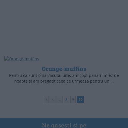
Orange-muffins
Pentru ca sunt o harnicuta, uite, am copt pana-n miez de
noapte si am pregatit ceea ce urmeaza pentru un …
«
<
...
8
9
10
Ne gasesti si pe