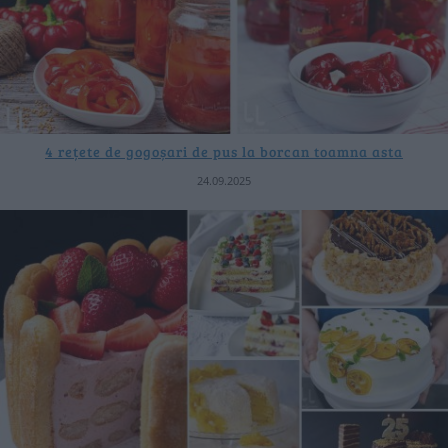
4 rețete de gogoșari de pus la borcan toamna asta
24.09.2025