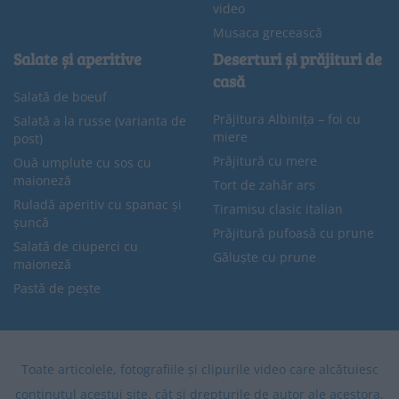
video
Musaca grecească
Salate și aperitive
Deserturi și prăjituri de
casă
Salată de boeuf
Prăjitura Albinița – foi cu
Salată a la russe (varianta de
miere
post)
Prăjitură cu mere
Ouă umplute cu sos cu
maioneză
Tort de zahăr ars
Ruladă aperitiv cu spanac și
Tiramisu clasic italian
șuncă
Prăjitură pufoasă cu prune
Salată de ciuperci cu
Găluște cu prune
maioneză
Pastă de pește
Toate articolele, fotografiile și clipurile video care alcătuiesc
conținutul acestui site, cât și drepturile de autor ale acestora,