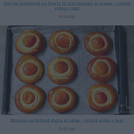
Tort de înghețată cu fructe în trei straturi și arome – rețetă
video + text
07.08.2026
Băscuțe cu brânză dulce și caise – rețetă video + text
31.07.2026