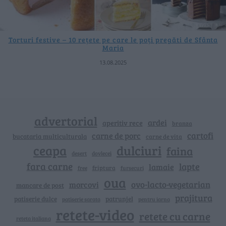
Torturi festive – 10 rețete pe care le poți pregăti de Sfânta
Maria
13.08.2025
advertorial
ardei
aperitiv rece
branza
cartofi
carne de porc
bucataria multiculturala
carne de vita
ceapa
dulciuri
faina
dovlecei
desert
fara carne
lapte
lamaie
friptura
free
fursecuri
oua
ovo-lacto-vegetarian
morcovi
mancare de post
prajitura
patiserie dulce
patrunjel
patiserie sarata
pentru iarna
retete-video
retete cu carne
reteta italiana