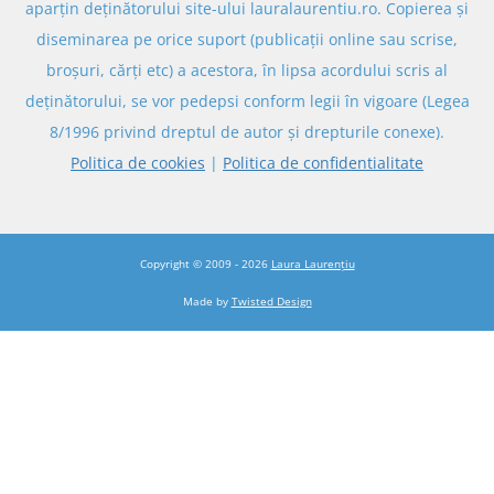
aparțin deținătorului site-ului lauralaurentiu.ro. Copierea și
diseminarea pe orice suport (publicații online sau scrise,
broșuri, cărți etc) a acestora, în lipsa acordului scris al
deținătorului, se vor pedepsi conform legii în vigoare (Legea
8/1996 privind dreptul de autor și drepturile conexe).
Politica de cookies
|
Politica de confidentialitate
Copyright © 2009 - 2026
Laura Laurențiu
Made by
Twisted Design