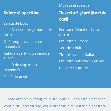
Musaca grecească
Salate și aperitive
Deserturi și prăjituri de
casă
Salată de boeuf
Prăjitura Albinița – foi cu
Salată a la russe (varianta de
miere
post)
Prăjitură cu mere
Ouă umplute cu sos cu
maioneză
Tort de zahăr ars
Ruladă aperitiv cu spanac și
Tiramisu clasic italian
șuncă
Prăjitură pufoasă cu prune
Salată de ciuperci cu
Găluște cu prune
maioneză
Pastă de pește
Toate articolele, fotografiile și clipurile video care alcătuiesc
conținutul acestui site, cât și drepturile de autor ale acestora,