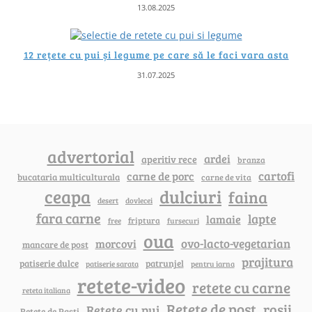
13.08.2025
12 rețete cu pui și legume pe care să le faci vara asta
31.07.2025
advertorial
ardei
aperitiv rece
branza
cartofi
carne de porc
bucataria multiculturala
carne de vita
ceapa
dulciuri
faina
dovlecei
desert
fara carne
lapte
lamaie
friptura
free
fursecuri
oua
ovo-lacto-vegetarian
morcovi
mancare de post
prajitura
patiserie dulce
patrunjel
patiserie sarata
pentru iarna
retete-video
retete cu carne
reteta italiana
Rețete de post
rosii
Rețete cu pui
Retete de Pasti