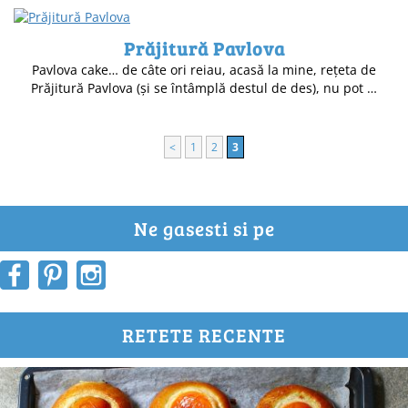
Prăjitură Pavlova
Pavlova cake… de câte ori reiau, acasă la mine, rețeta de
Prăjitură Pavlova (și se întâmplă destul de des), nu pot …
<
1
2
3
Ne gasesti si pe
RETETE RECENTE