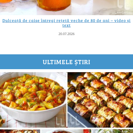
Dulceață de caise întregi rețetă veche de 80 de ani – video și
text
20.07.2026
ULTIMELE ȘTIRI