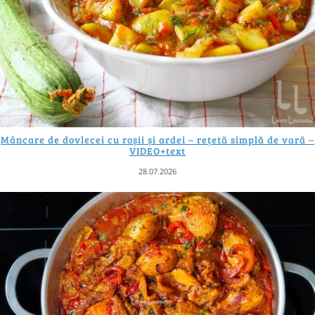
Mâncare de dovlecei cu roșii și ardei – rețetă simplă de vară –
VIDEO+text
28.07.2026