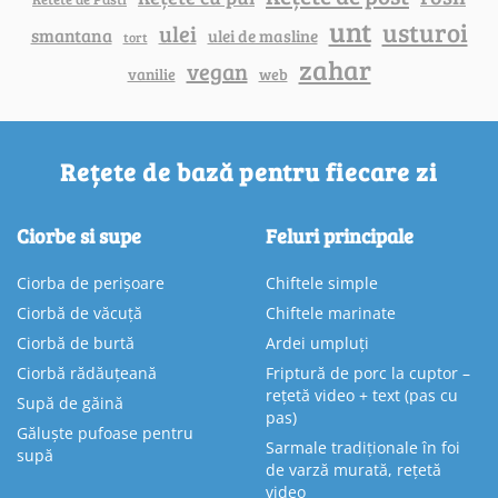
unt
usturoi
ulei
smantana
ulei de masline
tort
zahar
vegan
vanilie
web
Rețete de bază pentru fiecare zi
Ciorbe si supe
Feluri principale
Ciorba de perișoare
Chiftele simple
Ciorbă de văcuță
Chiftele marinate
Ciorbă de burtă
Ardei umpluți
Ciorbă rădăuțeană
Friptură de porc la cuptor –
rețetă video + text (pas cu
Supă de găină
pas)
Găluște pufoase pentru
Sarmale tradiționale în foi
supă
de varză murată, rețetă
video