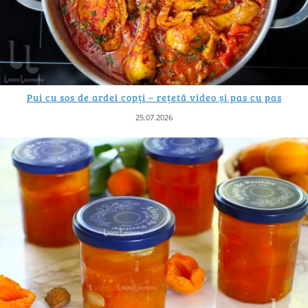
Pui cu sos de ardei copți – rețetă video și pas cu pas
25.07.2026