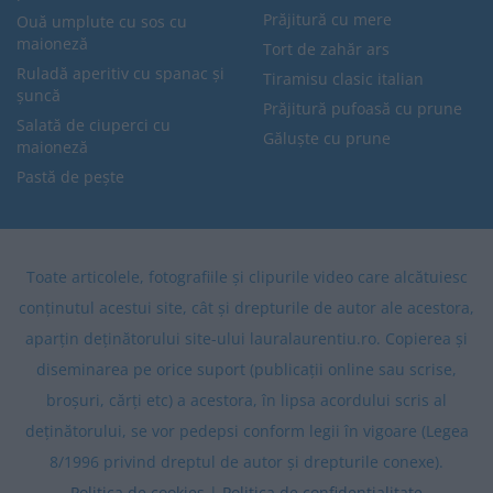
Prăjitură cu mere
Ouă umplute cu sos cu
maioneză
Tort de zahăr ars
Ruladă aperitiv cu spanac și
Tiramisu clasic italian
șuncă
Prăjitură pufoasă cu prune
Salată de ciuperci cu
Găluște cu prune
maioneză
Pastă de pește
Toate articolele, fotografiile și clipurile video care alcătuiesc
conținutul acestui site, cât și drepturile de autor ale acestora,
aparțin deținătorului site-ului lauralaurentiu.ro. Copierea și
diseminarea pe orice suport (publicații online sau scrise,
broșuri, cărți etc) a acestora, în lipsa acordului scris al
deținătorului, se vor pedepsi conform legii în vigoare (Legea
8/1996 privind dreptul de autor și drepturile conexe).
Politica de cookies
|
Politica de confidentialitate