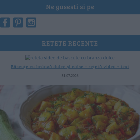
Ne gasesti si pe
RETETE RECENTE
Băscuțe cu brânză dulce și caise – rețetă video + text
31.07.2026