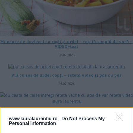
Mâncare de dovlecei cu roșii și ardei – rețetă simplă de vară –
VIDEO+text
28.07.2026
Pui cu sos de ardei copți – rețetă video și pas cu pas
25.07.2026
Dulceață de caise întregi rețetă veche de 80 de ani – video și
text
www.lauralaurentiu.ro -
Do Not Process My
20.07.2026
Personal Information