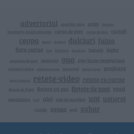
advertorial
ardei
aperitiv rece
branza
cartofi
carne de porc
bucataria multiculturala
carne de vita
ceapa
dulciuri
faina
dovlecei
desert
fara carne
lapte
lamaie
friptura
free
fursecuri
oua
ovo-lacto-vegetarian
morcovi
mancare de post
prajitura
patiserie dulce
patrunjel
patiserie sarata
pentru iarna
retete-video
retete cu carne
reteta italiana
Rețete de post
rosii
Rețete cu pui
Retete de Pasti
unt
usturoi
ulei
smantana
ulei de masline
tort
zahar
vegan
vanilie
web