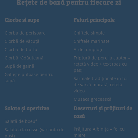
Rețete de bază pentru fiecare zi
Ciorbe si supe
Feluri principale
Ciorba de perișoare
Chiftele simple
Ciorbă de văcuță
Chiftele marinate
Ciorbă de burtă
Ardei umpluți
Ciorbă rădăuțeană
Friptură de porc la cuptor –
rețetă video + text (pas cu
Supă de găină
pas)
Găluște pufoase pentru
Sarmale tradiționale în foi
supă
de varză murată, rețetă
video
Musaca grecească
Salate și aperitive
Deserturi și prăjituri de
casă
Salată de boeuf
Prăjitura Albinița – foi cu
Salată a la russe (varianta de
miere
post)