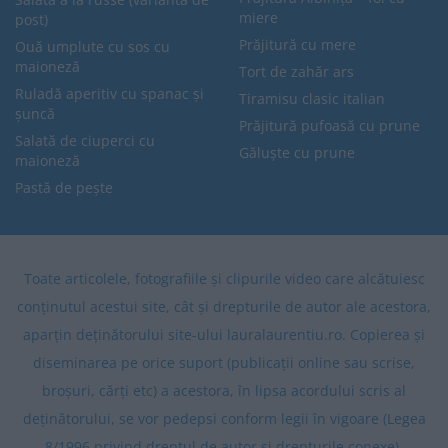
miere
post)
Prăjitură cu mere
Ouă umplute cu sos cu
maioneză
Tort de zahăr ars
Ruladă aperitiv cu spanac și
Tiramisu clasic italian
șuncă
Prăjitură pufoasă cu prune
Salată de ciuperci cu
Găluște cu prune
maioneză
Pastă de pește
Toate articolele, fotografiile și clipurile video care alcătuiesc
conținutul acestui site, cât și drepturile de autor ale acestora,
aparțin deținătorului site-ului lauralaurentiu.ro. Copierea și
diseminarea pe orice suport (publicații online sau scrise,
broșuri, cărți etc) a acestora, în lipsa acordului scris al
deținătorului, se vor pedepsi conform legii în vigoare (Legea
8/1996 privind dreptul de autor și drepturile conexe).