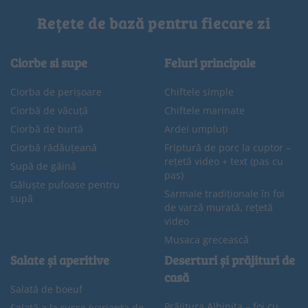
Rețete de bază pentru fiecare zi
Ciorbe si supe
Feluri principale
Ciorba de perișoare
Chiftele simple
Ciorbă de văcuță
Chiftele marinate
Ciorbă de burtă
Ardei umpluți
Ciorbă rădăuțeană
Friptură de porc la cuptor –
rețetă video + text (pas cu
Supă de găină
pas)
Găluște pufoase pentru
Sarmale tradiționale în foi
supă
de varză murată, rețetă
video
Musaca grecească
Salate și aperitive
Deserturi și prăjituri de
casă
Salată de boeuf
Prăjitura Albinița – foi cu
Salată a la russe (varianta de