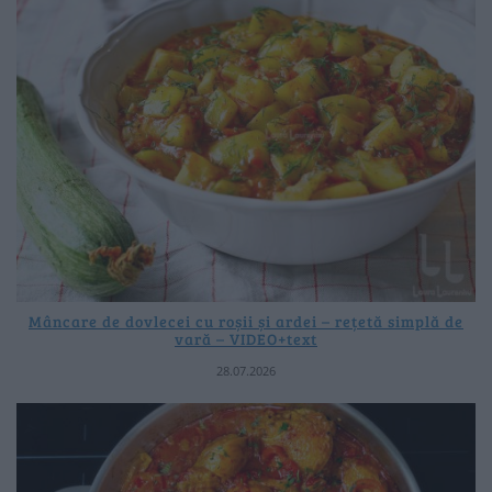
Mâncare de dovlecei cu roșii și ardei – rețetă simplă de
vară – VIDEO+text
28.07.2026