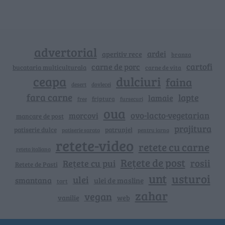
advertorial
ardei
aperitiv rece
branza
cartofi
carne de porc
bucataria multiculturala
carne de vita
ceapa
dulciuri
faina
dovlecei
desert
fara carne
lapte
lamaie
friptura
free
fursecuri
oua
ovo-lacto-vegetarian
morcovi
mancare de post
prajitura
patiserie dulce
patrunjel
patiserie sarata
pentru iarna
retete-video
retete cu carne
reteta italiana
Rețete de post
rosii
Rețete cu pui
Retete de Pasti
unt
usturoi
ulei
smantana
ulei de masline
tort
zahar
vegan
vanilie
web