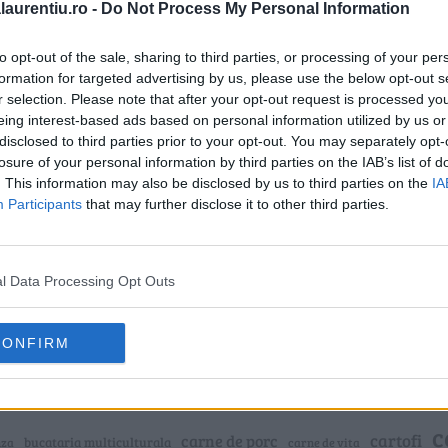
laurentiu.ro -
Do Not Process My Personal Information
Vezi reteta
to opt-out of the sale, sharing to third parties, or processing of your per
formation for targeted advertising by us, please use the below opt-out s
2
r selection. Please note that after your opt-out request is processed y
eing interest-based ads based on personal information utilized by us or
disclosed to third parties prior to your opt-out. You may separately opt-
losure of your personal information by third parties on the IAB’s list of
. This information may also be disclosed by us to third parties on the
IA
Participants
that may further disclose it to other third parties.
4
p
l Data Processing Opt Outs
CONFIRM
c
cartofi
carne de porc
bucataria multiculturala
nza
carne de vita