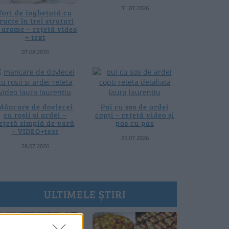
31.07.2026
Tort de înghețată cu
ructe în trei straturi
i arome – rețetă video
+ text
07.08.2026
Mâncare de dovlecei
Pui cu sos de ardei
cu roșii și ardei –
copți – rețetă video și
ețetă simplă de vară
pas cu pas
– VIDEO+text
25.07.2026
28.07.2026
ULTIMELE ȘTIRI