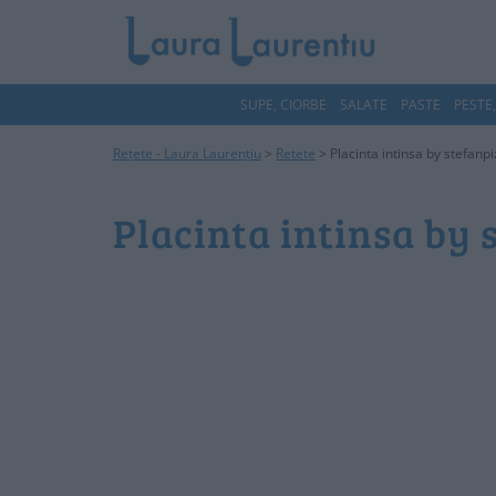
SUPE, CIORBE
SALATE
PASTE
PESTE
Rețete - Laura Laurențiu
>
Retete
>
Placinta intinsa by stefanp
Placinta intinsa by 