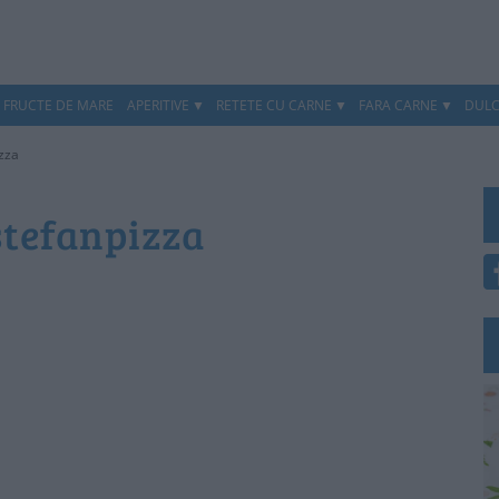
, FRUCTE DE MARE
APERITIVE
RETETE CU CARNE
FARA CARNE
DULC
izza
stefanpizza