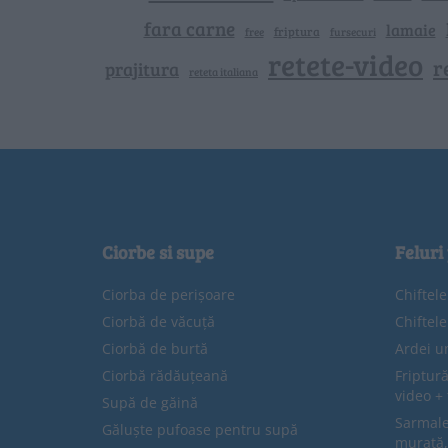
fara carne
lamaie
friptura
free
fursecuri
retete-video
r
prajitura
reteta italiana
Ciorbe si supe
Feluri
Ciorba de perișoare
Chiftel
Ciorbă de văcuță
Chiftel
Ciorbă de burtă
Ardei u
Ciorbă rădăuțeană
Friptură
video + 
Supă de găină
Sarmale 
Găluște pufoase pentru supă
murată,