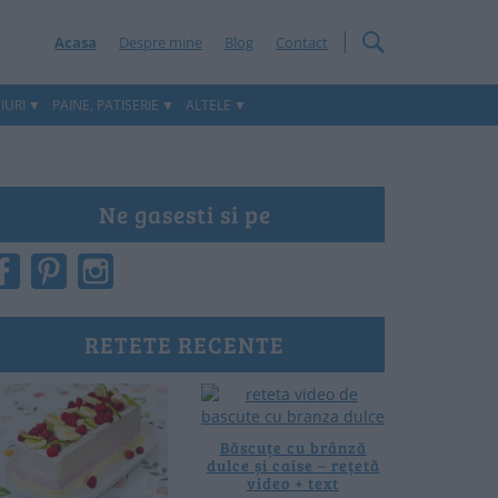
Acasa
Despre mine
Blog
Contact
IURI
PAINE, PATISERIE
ALTELE
Ne gasesti si pe
RETETE RECENTE
Băscuțe cu brânză
dulce și caise – rețetă
video + text