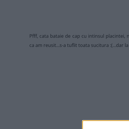
Pfff, cata bataie de cap cu intinsul placintei
ca am reusit…s-a tuflit toata sucitura :(…dar l