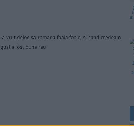
f
ș
, n-a vrut deloc sa ramana foaia-foaie, si cand credeam
a gust a fost buna rau
r