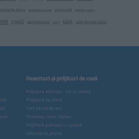
patiserie dulce
patrunjel
patiserie sarata
pentru iarna
ost
rosii
ulei
smantana
ulei de masline
tort
Deserturi și prăjituri de casă
Prăjitura Albinița – foi cu miere
ost)
Prăjitură cu mere
eză
Tort de zahăr ars
uncă
Tiramisu clasic italian
Prăjitură pufoasă cu prune
Găluște cu prune