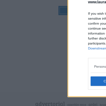
www.laura
If you wish 
sensitive in
confirm you
continue se
information 
further disc
participants
Downstream 
Persona
advertorial
ardei
aperitiv rece
bra