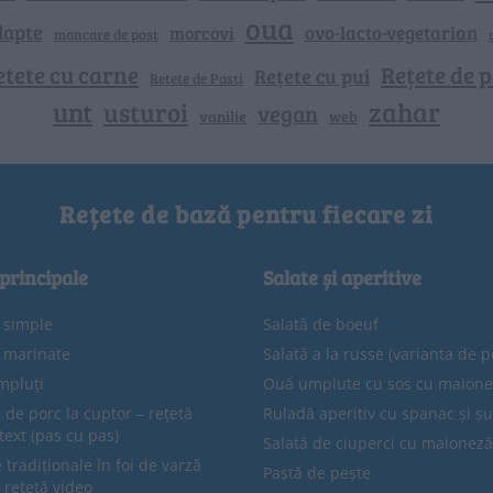
oua
lapte
ovo-lacto-vegetarian
morcovi
mancare de post
etete cu carne
Rețete de p
Rețete cu pui
Retete de Pasti
unt
zahar
usturoi
vegan
vanilie
web
Rețete de bază pentru fiecare zi
 principale
Salate și aperitive
e simple
Salată de boeuf
e marinate
Salată a la russe (varianta de p
mpluți
Ouă umplute cu sos cu maion
 de porc la cuptor – rețetă
Ruladă aperitiv cu spanac și ș
text (pas cu pas)
Salată de ciuperci cu maioneză
tradiționale în foi de varză
Pastă de pește
 rețetă video