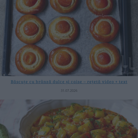
Băscuțe cu brânză dulce și caise – rețetă video + text
31.07.2026