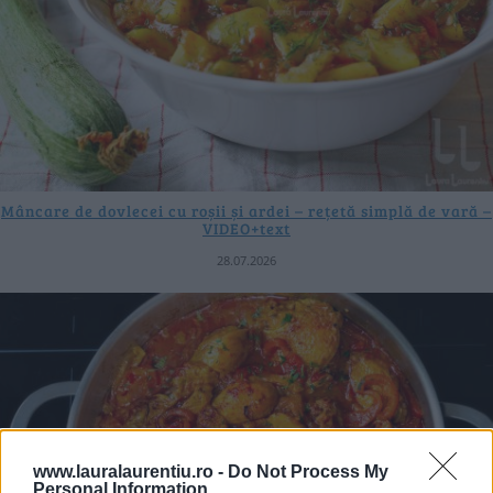
Mâncare de dovlecei cu roșii și ardei – rețetă simplă de vară –
VIDEO+text
28.07.2026
www.lauralaurentiu.ro -
Do Not Process My
Personal Information