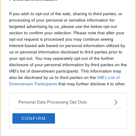
If you wish to opt-out of the sale, sharing to third parties, or
processing of your personal or sensitive information for
targeted advertising by us, please use the below opt-out
section to confirm your selection. Please note that after your
opt-out request is processed you may continue seeing
Pui cu sos de ardei copți – rețetă video și pas cu pas
interest-based ads based on personal information utilized by
25.07.2026
us or personal information disclosed to third parties prior to
your opt-out. You may separately opt-out of the further
disclosure of your personal information by third parties on the
IAB’s list of downstream participants. This information may
ULTIMELE ȘTIRI
also be disclosed by us to third parties on the
IAB’s List of
Downstream Participants
that may further disclose it to other
third parties.
Personal Data Processing Opt Outs
CONFIRM