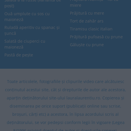
miere
post)
Prăjitură cu mere
Ouă umplute cu sos cu
maioneză
Tort de zahăr ars
Ruladă aperitiv cu spanac și
Tiramisu clasic italian
șuncă
Prăjitură pufoasă cu prune
Salată de ciuperci cu
Găluște cu prune
maioneză
Pastă de pește
Toate articolele, fotografiile și clipurile video care alcătuiesc
conținutul acestui site, cât și drepturile de autor ale acestora,
aparțin deținătorului site-ului lauralaurentiu.ro. Copierea și
diseminarea pe orice suport (publicații online sau scrise,
broșuri, cărți etc) a acestora, în lipsa acordului scris al
deținătorului, se vor pedepsi conform legii în vigoare (Legea
8/1996 privind dreptul de autor și drepturile conexe).