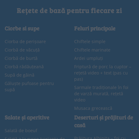
Rețete de bază pentru fiecare zi
Ciorbe si supe
Feluri principale
Ciorba de perișoare
Chiftele simple
Ciorbă de văcuță
Chiftele marinate
Ciorbă de burtă
Ardei umpluți
Ciorbă rădăuțeană
Friptură de porc la cuptor –
rețetă video + text (pas cu
Supă de găină
pas)
Găluște pufoase pentru
Sarmale tradiționale în foi
supă
de varză murată, rețetă
video
Musaca grecească
Salate și aperitive
Deserturi și prăjituri de
casă
Salată de boeuf
Prăjitura Albinița – foi cu
Salată a la russe (varianta de