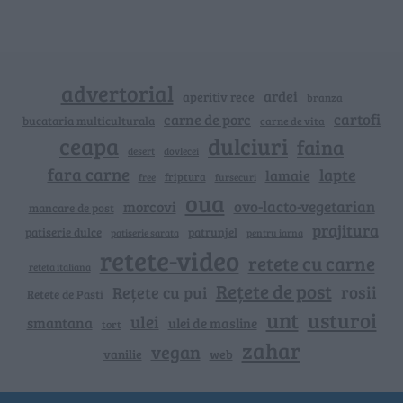
advertorial
ardei
aperitiv rece
branza
cartofi
carne de porc
bucataria multiculturala
carne de vita
ceapa
dulciuri
faina
dovlecei
desert
fara carne
lapte
lamaie
friptura
free
fursecuri
oua
ovo-lacto-vegetarian
morcovi
mancare de post
prajitura
patiserie dulce
patrunjel
patiserie sarata
pentru iarna
retete-video
retete cu carne
reteta italiana
Rețete de post
rosii
Rețete cu pui
Retete de Pasti
unt
usturoi
ulei
smantana
ulei de masline
tort
zahar
vegan
vanilie
web