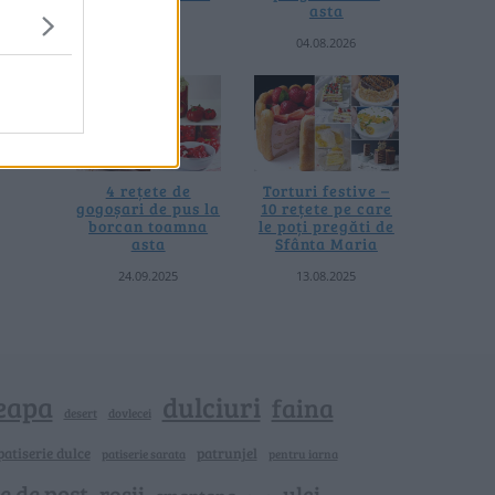
termică
asta
06.08.2026
04.08.2026
4 rețete de
Torturi festive –
gogoșari de pus la
10 rețete pe care
borcan toamna
le poți pregăti de
asta
Sfânta Maria
24.09.2025
13.08.2025
eapa
dulciuri
faina
dovlecei
desert
patiserie dulce
patrunjel
patiserie sarata
pentru iarna
e de post
rosii
ulei