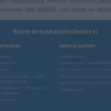
Retete de Pasti
unt
zaha
usturoi
vegan
lei de masline
vanilie
web
Rețete de bază pentru fiecare zi
 principale
Salate și aperitive
e simple
Salată de boeuf
e marinate
Salată a la russe (varianta de p
mpluți
Ouă umplute cu sos cu maion
 de porc la cuptor – rețetă
Ruladă aperitiv cu spanac și ș
text (pas cu pas)
Salată de ciuperci cu maioneză
tradiționale în foi de varză
Pastă de pește
 rețetă video
 grecească