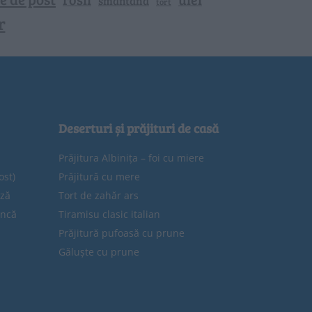
smantana
tort
r
Deserturi și prăjituri de casă
Prăjitura Albinița – foi cu miere
ost)
Prăjitură cu mere
eză
Tort de zahăr ars
uncă
Tiramisu clasic italian
Prăjitură pufoasă cu prune
Găluște cu prune