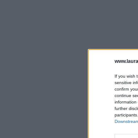
www.laura
If you wish 
sensitive in
confirm you
continue se
information 
further disc
participants
Downstream 