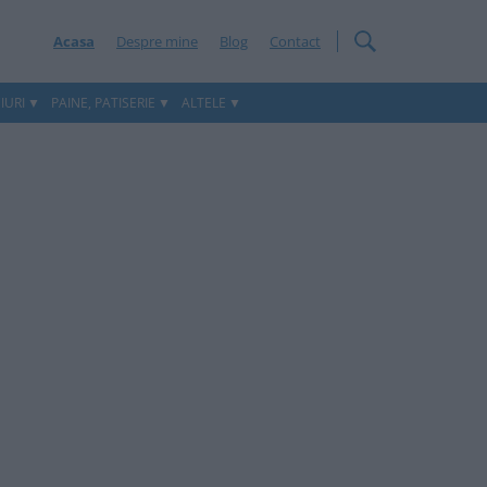
Acasa
Despre mine
Blog
Contact
IURI
PAINE, PATISERIE
ALTELE