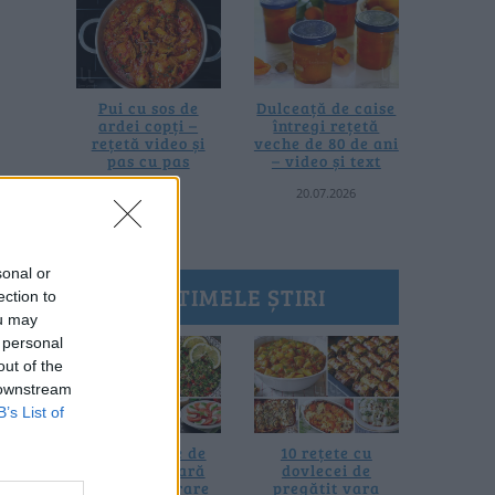
Pui cu sos de
Dulceață de caise
ardei copți –
întregi rețetă
rețetă video și
veche de 80 de ani
pas cu pas
– video și text
25.07.2026
20.07.2026
sonal or
ULTIMELE ȘTIRI
ection to
ou may
 personal
out of the
 downstream
B’s List of
20 de rețete de
10 rețete cu
salate de vară
dovlecei de
fără prelucrare
pregătit vara