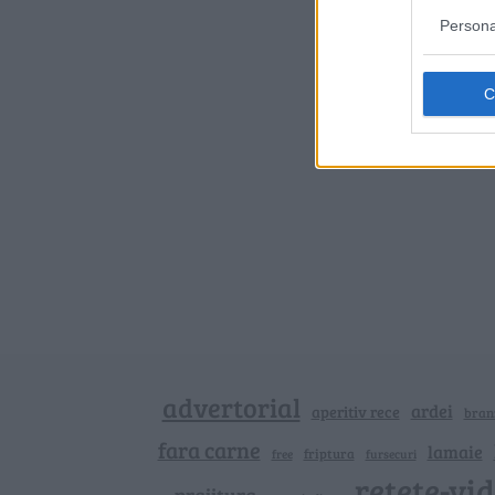
Persona
advertorial
ardei
aperitiv rece
bran
fara carne
lamaie
friptura
free
fursecuri
retete-vi