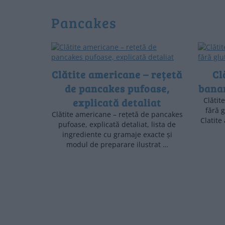
pancakes
Clătite americane – rețetă
Cl
de pancakes pufoase,
banan
explicată detaliat
Clătit
fără 
Clătite americane – rețetă de pancakes
Clatite
pufoase, explicată detaliat, lista de
ingrediente cu gramaje exacte și
modul de preparare ilustrat …