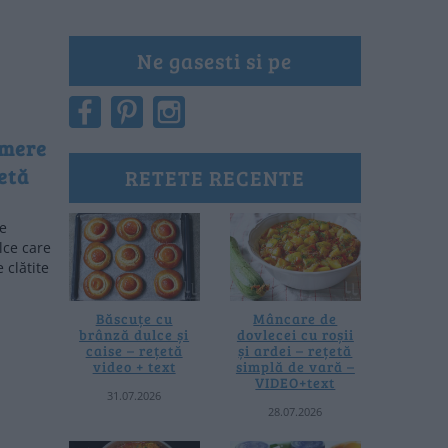
Ne gasesti si pe
 mere
etă
RETETE RECENTE
re
lce care
 clătite
Băscuțe cu
Mâncare de
brânză dulce și
dovlecei cu roșii
caise – rețetă
și ardei – rețetă
video + text
simplă de vară –
VIDEO+text
31.07.2026
28.07.2026