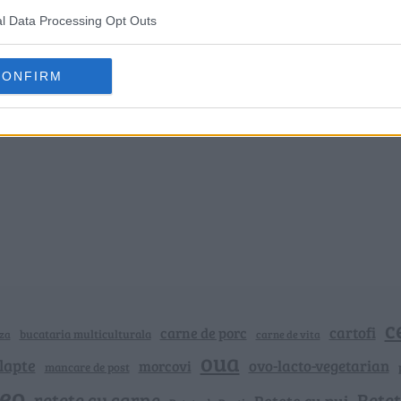
l Data Processing Opt Outs
CONFIRM
c
cartofi
carne de porc
bucataria multiculturala
za
carne de vita
oua
lapte
ovo-lacto-vegetarian
morcovi
mancare de post
deo
retete cu carne
Rețet
Rețete cu pui