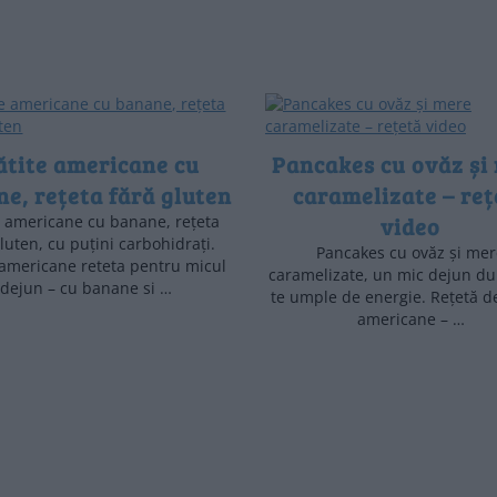
ătite americane cu
Pancakes cu ovăz și
e, rețeta fără gluten
caramelizate – reț
e americane cu banane, rețeta
video
gluten, cu puțini carbohidrați.
Pancakes cu ovăz și me
 americane reteta pentru micul
caramelizate, un mic dejun du
dejun – cu banane si …
te umple de energie. Rețetă de
americane – …