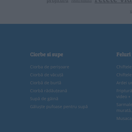
prajitura
reteta italiana
u
Ciorbe si supe
Feluri
Ciorba de perișoare
Chiftel
Ciorbă de văcuță
Chiftel
Ciorbă de burtă
Ardei u
Ciorbă rădăuțeană
Friptură
video + 
Supă de găină
Sarmale 
Găluște pufoase pentru supă
murată,
Musaca