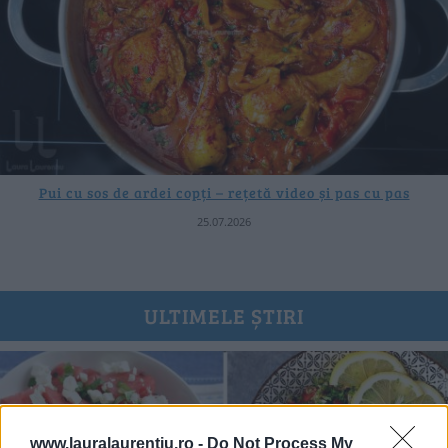
Pui cu sos de ardei copți – rețetă video și pas cu pas
25.07.2026
ULTIMELE ȘTIRI
www.lauralaurentiu.ro -
Do Not Process My