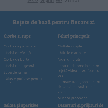
vegan
vanilie
web
Rețete de bază pentru fiecare zi
Ciorbe si supe
Feluri principale
Ciorba de perișoare
Chiftele simple
Ciorbă de văcuță
Chiftele marinate
Ciorbă de burtă
Ardei umpluți
Ciorbă rădăuțeană
Friptură de porc la cuptor –
rețetă video + text (pas cu
Supă de găină
pas)
Găluște pufoase pentru
Sarmale tradiționale în foi
supă
de varză murată, rețetă
video
Musaca grecească
Salate și aperitive
Deserturi și prăjituri de