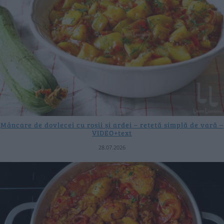
Mâncare de dovlecei cu roșii și ardei – rețetă simplă de vară –
VIDEO+text
28.07.2026