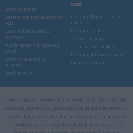
casă
Salată de boeuf
Prăjitura Albinița – foi cu
Salată a la russe (varianta de
miere
post)
Prăjitură cu mere
Ouă umplute cu sos cu
maioneză
Tort de zahăr ars
Ruladă aperitiv cu spanac și
Tiramisu clasic italian
șuncă
Prăjitură pufoasă cu prune
Salată de ciuperci cu
Găluște cu prune
maioneză
Pastă de pește
Toate articolele, fotografiile și clipurile video care alcătuiesc
conținutul acestui site, cât și drepturile de autor ale acestora,
aparțin deținătorului site-ului lauralaurentiu.ro. Copierea și
diseminarea pe orice suport (publicații online sau scrise,