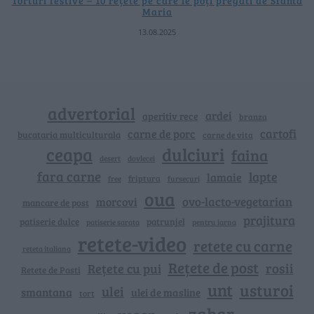
Torturi festive – 10 rețete pe care le poți pregăti de Sfânta
Maria
13.08.2025
advertorial
ardei
aperitiv rece
branza
cartofi
carne de porc
bucataria multiculturala
carne de vita
ceapa
dulciuri
faina
dovlecei
desert
fara carne
lapte
lamaie
friptura
free
fursecuri
oua
ovo-lacto-vegetarian
morcovi
mancare de post
prajitura
patiserie dulce
patrunjel
patiserie sarata
pentru iarna
retete-video
retete cu carne
reteta italiana
Rețete de post
rosii
Rețete cu pui
Retete de Pasti
unt
usturoi
ulei
smantana
ulei de masline
tort
zahar