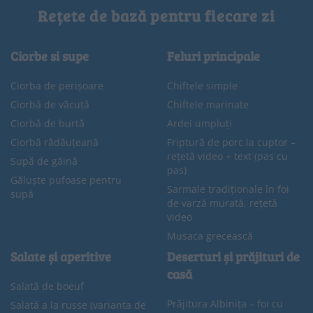
Rețete de bază pentru fiecare zi
Ciorbe si supe
Feluri principale
Ciorba de perișoare
Chiftele simple
Ciorbă de văcuță
Chiftele marinate
Ciorbă de burtă
Ardei umpluți
Ciorbă rădăuțeană
Friptură de porc la cuptor –
rețetă video + text (pas cu
Supă de găină
pas)
Găluște pufoase pentru
Sarmale tradiționale în foi
supă
de varză murată, rețetă
video
Musaca grecească
Salate și aperitive
Deserturi și prăjituri de
casă
Salată de boeuf
Prăjitura Albinița – foi cu
Salată a la russe (varianta de