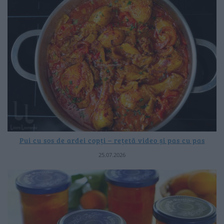
Pui cu sos de ardei copți – rețetă video și pas cu pas
25.07.2026