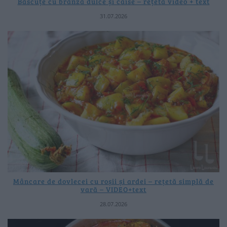
Băscuțe cu brânză dulce și caise – rețetă video + text
31.07.2026
Mâncare de dovlecei cu roșii și ardei – rețetă simplă de
vară – VIDEO+text
28.07.2026