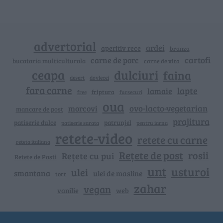
advertorial
ardei
aperitiv rece
branza
cartofi
carne de porc
bucataria multiculturala
carne de vita
ceapa
dulciuri
faina
dovlecei
desert
fara carne
lapte
lamaie
friptura
free
fursecuri
oua
ovo-lacto-vegetarian
morcovi
mancare de post
prajitura
patiserie dulce
patrunjel
patiserie sarata
pentru iarna
retete-video
retete cu carne
reteta italiana
Rețete de post
rosii
Rețete cu pui
Retete de Pasti
unt
usturoi
ulei
smantana
ulei de masline
tort
zahar
vegan
vanilie
web