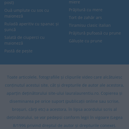
miere
post)
Prăjitură cu mere
Ouă umplute cu sos cu
maioneză
Tort de zahăr ars
Ruladă aperitiv cu spanac și
Tiramisu clasic italian
șuncă
Prăjitură pufoasă cu prune
Salată de ciuperci cu
Găluște cu prune
maioneză
Pastă de pește
Toate articolele, fotografiile și clipurile video care alcătuiesc
conținutul acestui site, cât și drepturile de autor ale acestora,
aparțin deținătorului site-ului lauralaurentiu.ro. Copierea și
diseminarea pe orice suport (publicații online sau scrise,
broșuri, cărți etc) a acestora, în lipsa acordului scris al
deținătorului, se vor pedepsi conform legii în vigoare (Legea
8/1996 privind dreptul de autor și drepturile conexe).