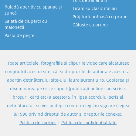
Tort de zahăr ars
Ruladă aperitiv cu spanac și
Tiramisu clasic italian
șuncă
Prăjitură pufoasă cu prune
Salată de ciuperci cu
Găluște cu prune
maioneză
Pastă de pește
Toate articolele, fotografiile și clipurile video care alcătuiesc
conținutul acestui site, cât și drepturile de autor ale acestora,
aparțin deținătorului site-ului lauralaurentiu.ro. Copierea și
diseminarea pe orice suport (publicații online sau scrise,
broșuri, cărți etc) a acestora, în lipsa acordului scris al
deținătorului, se vor pedepsi conform legii în vigoare (Legea
8/1996 privind dreptul de autor și drepturile conexe).
Politica de cookies
|
Politica de confidentialitate