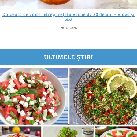
Dulceață de caise întregi rețetă veche de 80 de ani – video și
text
20.07.2026
ULTIMELE ȘTIRI