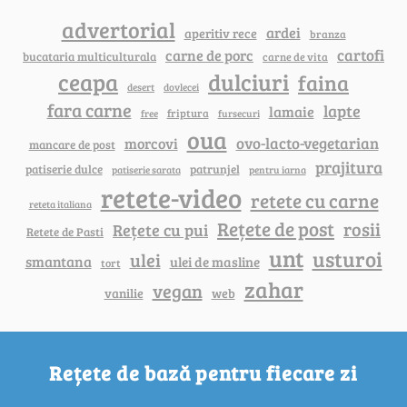
advertorial
ardei
aperitiv rece
branza
cartofi
carne de porc
bucataria multiculturala
carne de vita
ceapa
dulciuri
faina
dovlecei
desert
fara carne
lapte
lamaie
friptura
free
fursecuri
oua
ovo-lacto-vegetarian
morcovi
mancare de post
prajitura
patiserie dulce
patrunjel
patiserie sarata
pentru iarna
retete-video
retete cu carne
reteta italiana
Rețete de post
rosii
Rețete cu pui
Retete de Pasti
unt
usturoi
ulei
smantana
ulei de masline
tort
zahar
vegan
vanilie
web
Rețete de bază pentru fiecare zi