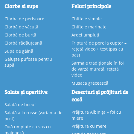
Ciorbe si supe
Feluri principale
Ciorba de perișoare
Chiftele simple
Ciorbă de văcuță
Chiftele marinate
Ciorbă de burtă
Ardei umpluți
Ciorbă rădăuțeană
Friptură de porc la cuptor –
rețetă video + text (pas cu
Supă de găină
pas)
Găluște pufoase pentru
Sarmale tradiționale în foi
supă
de varză murată, rețetă
video
Musaca grecească
Salate și aperitive
Deserturi și prăjituri de
casă
Salată de boeuf
Prăjitura Albinița – foi cu
Salată a la russe (varianta de
miere
post)
Prăjitură cu mere
Ouă umplute cu sos cu
maioneză