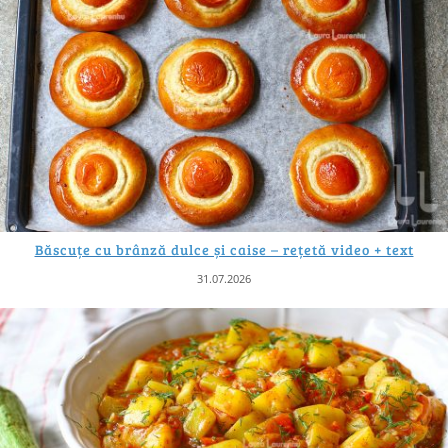
Băscuțe cu brânză dulce și caise – rețetă video + text
31.07.2026