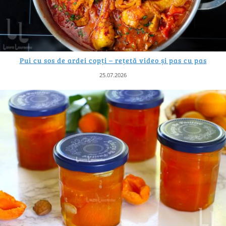
Pui cu sos de ardei copți – rețetă video și pas cu pas
25.07.2026