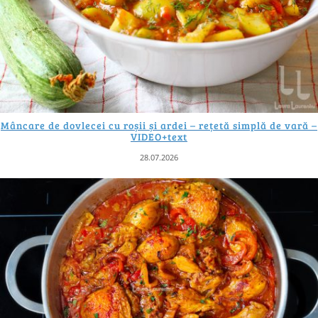
Mâncare de dovlecei cu roșii și ardei – rețetă simplă de vară –
VIDEO+text
28.07.2026