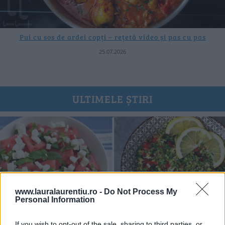
Pui cu sos de ardei copți – rețetă video și pas cu pas
25.07.2026
ULTIMELE ȘTIRI
www.lauralaurentiu.ro -
Do Not Process My
Personal Information
If you wish to opt-out of the sale, sharing to third parties, or