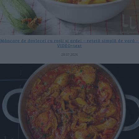
Mâncare de dovlecei cu roșii și ardei – rețetă simplă de vară –
VIDEO+text
28.07.2026