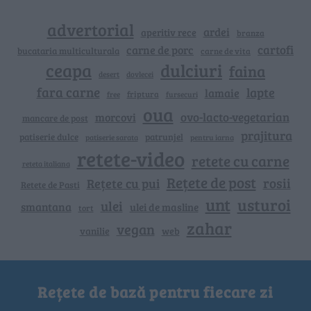
advertorial
ardei
aperitiv rece
branza
cartofi
carne de porc
bucataria multiculturala
carne de vita
ceapa
dulciuri
faina
dovlecei
desert
fara carne
lapte
lamaie
friptura
free
fursecuri
oua
ovo-lacto-vegetarian
morcovi
mancare de post
prajitura
patiserie dulce
patrunjel
patiserie sarata
pentru iarna
retete-video
retete cu carne
reteta italiana
Rețete de post
rosii
Rețete cu pui
Retete de Pasti
unt
usturoi
ulei
smantana
ulei de masline
tort
zahar
vegan
vanilie
web
Rețete de bază pentru fiecare zi