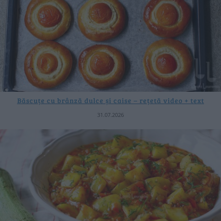
Băscuțe cu brânză dulce și caise – rețetă video + text
31.07.2026