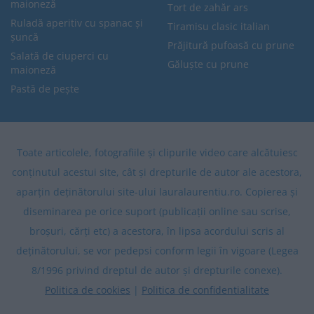
maioneză
Tort de zahăr ars
Ruladă aperitiv cu spanac și
Tiramisu clasic italian
șuncă
Prăjitură pufoasă cu prune
Salată de ciuperci cu
Găluște cu prune
maioneză
Pastă de pește
Toate articolele, fotografiile și clipurile video care alcătuiesc
conținutul acestui site, cât și drepturile de autor ale acestora,
aparțin deținătorului site-ului lauralaurentiu.ro. Copierea și
diseminarea pe orice suport (publicații online sau scrise,
broșuri, cărți etc) a acestora, în lipsa acordului scris al
deținătorului, se vor pedepsi conform legii în vigoare (Legea
8/1996 privind dreptul de autor și drepturile conexe).
Politica de cookies
|
Politica de confidentialitate