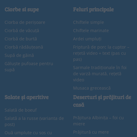
Ciorbe si supe
Feluri principale
Ciorba de perișoare
Chiftele simple
Ciorbă de văcuță
Chiftele marinate
Ciorbă de burtă
Ardei umpluți
Ciorbă rădăuțeană
Friptură de porc la cuptor –
rețetă video + text (pas cu
Supă de găină
pas)
Găluște pufoase pentru
Sarmale tradiționale în foi
supă
de varză murată, rețetă
video
Musaca grecească
Salate și aperitive
Deserturi și prăjituri de
casă
Salată de boeuf
Prăjitura Albinița – foi cu
Salată a la russe (varianta de
miere
post)
Prăjitură cu mere
Ouă umplute cu sos cu