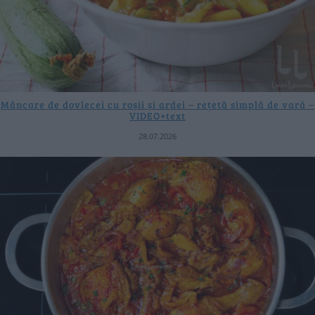
Mâncare de dovlecei cu roșii și ardei – rețetă simplă de vară –
VIDEO+text
28.07.2026