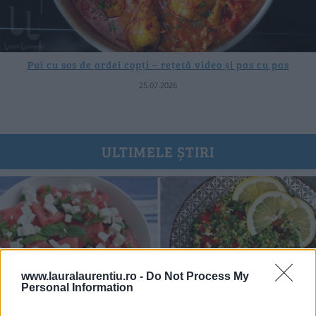
Pui cu sos de ardei copți – rețetă video și pas cu pas
25.07.2026
ULTIMELE ȘTIRI
www.lauralaurentiu.ro -
Do Not Process My
Personal Information