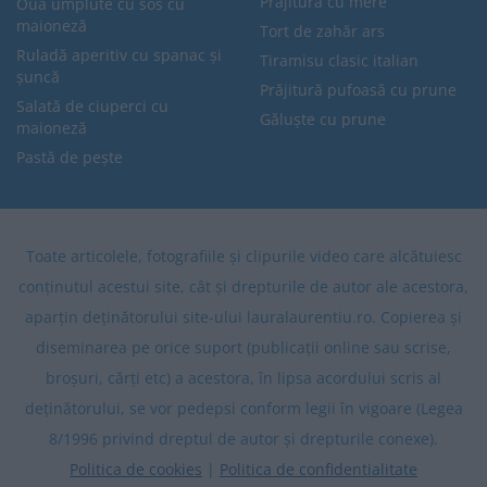
Prăjitură cu mere
Ouă umplute cu sos cu
maioneză
Tort de zahăr ars
Ruladă aperitiv cu spanac și
Tiramisu clasic italian
șuncă
Prăjitură pufoasă cu prune
Salată de ciuperci cu
Găluște cu prune
maioneză
Pastă de pește
Toate articolele, fotografiile și clipurile video care alcătuiesc
conținutul acestui site, cât și drepturile de autor ale acestora,
aparțin deținătorului site-ului lauralaurentiu.ro. Copierea și
diseminarea pe orice suport (publicații online sau scrise,
broșuri, cărți etc) a acestora, în lipsa acordului scris al
deținătorului, se vor pedepsi conform legii în vigoare (Legea
8/1996 privind dreptul de autor și drepturile conexe).
Politica de cookies
|
Politica de confidentialitate