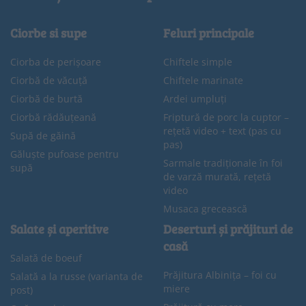
Ciorbe si supe
Feluri principale
Ciorba de perișoare
Chiftele simple
Ciorbă de văcuță
Chiftele marinate
Ciorbă de burtă
Ardei umpluți
Ciorbă rădăuțeană
Friptură de porc la cuptor –
rețetă video + text (pas cu
Supă de găină
pas)
Găluște pufoase pentru
Sarmale tradiționale în foi
supă
de varză murată, rețetă
video
Musaca grecească
Salate și aperitive
Deserturi și prăjituri de
casă
Salată de boeuf
Prăjitura Albinița – foi cu
Salată a la russe (varianta de
miere
post)