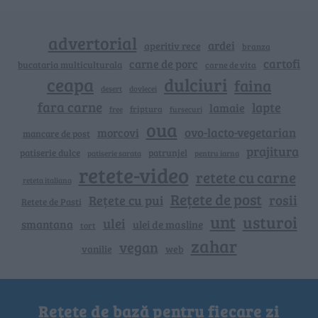
advertorial
ardei
aperitiv rece
branza
cartofi
carne de porc
bucataria multiculturala
carne de vita
ceapa
dulciuri
faina
dovlecei
desert
fara carne
lapte
lamaie
friptura
free
fursecuri
oua
ovo-lacto-vegetarian
morcovi
mancare de post
prajitura
patiserie dulce
patrunjel
patiserie sarata
pentru iarna
retete-video
retete cu carne
reteta italiana
Rețete de post
rosii
Rețete cu pui
Retete de Pasti
unt
usturoi
ulei
smantana
ulei de masline
tort
zahar
vegan
vanilie
web
Rețete de bază pentru fiecare zi