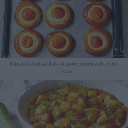
Băscuțe cu brânză dulce și caise – rețetă video + text
31.07.2026