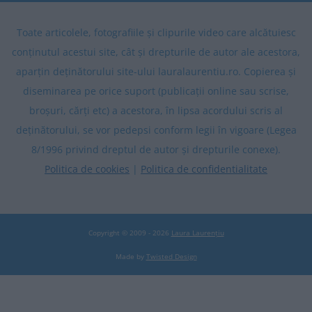
Toate articolele, fotografiile și clipurile video care alcătuiesc
conținutul acestui site, cât și drepturile de autor ale acestora,
aparțin deținătorului site-ului lauralaurentiu.ro. Copierea și
diseminarea pe orice suport (publicații online sau scrise,
broșuri, cărți etc) a acestora, în lipsa acordului scris al
deținătorului, se vor pedepsi conform legii în vigoare (Legea
8/1996 privind dreptul de autor și drepturile conexe).
Politica de cookies
|
Politica de confidentialitate
Copyright © 2009 - 2026
Laura Laurențiu
Made by
Twisted Design