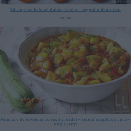
Băscuțe cu brânză dulce și caise – rețetă video + text
31.07.2026
Mâncare de dovlecei cu roșii și ardei – rețetă simplă de vară –
VIDEO+text