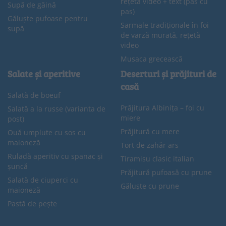
rețetă video + text (pas cu
Supă de găină
pas)
Găluște pufoase pentru
Sarmale tradiționale în foi
supă
de varză murată, rețetă
video
Musaca grecească
Salate și aperitive
Deserturi și prăjituri de
casă
Salată de boeuf
Prăjitura Albinița – foi cu
Salată a la russe (varianta de
miere
post)
Prăjitură cu mere
Ouă umplute cu sos cu
maioneză
Tort de zahăr ars
Ruladă aperitiv cu spanac și
Tiramisu clasic italian
șuncă
Prăjitură pufoasă cu prune
Salată de ciuperci cu
Găluște cu prune
maioneză
Pastă de pește