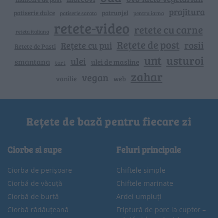
prajitura
patiserie dulce
patrunjel
patiserie sarata
pentru iarna
retete-video
retete cu carne
reteta italiana
Rețete de post
rosii
Rețete cu pui
Retete de Pasti
unt
usturoi
ulei
smantana
ulei de masline
tort
zahar
vegan
vanilie
web
Rețete de bază pentru fiecare zi
Ciorbe si supe
Feluri principale
Ciorba de perișoare
Chiftele simple
Ciorbă de văcuță
Chiftele marinate
Ciorbă de burtă
Ardei umpluți
Ciorbă rădăuțeană
Friptură de porc la cuptor –