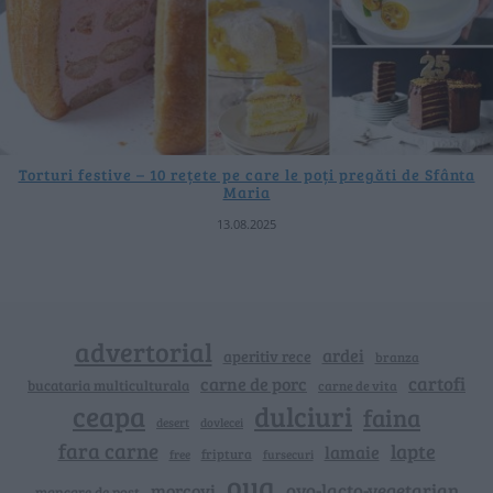
Torturi festive – 10 rețete pe care le poți pregăti de Sfânta
Maria
13.08.2025
advertorial
ardei
aperitiv rece
branza
cartofi
carne de porc
bucataria multiculturala
carne de vita
ceapa
dulciuri
faina
dovlecei
desert
fara carne
lapte
lamaie
friptura
free
fursecuri
oua
ovo-lacto-vegetarian
morcovi
mancare de post