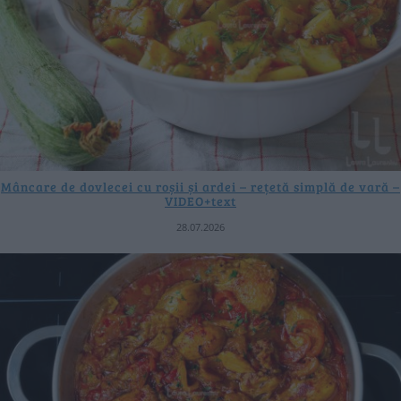
Mâncare de dovlecei cu roșii și ardei – rețetă simplă de vară –
VIDEO+text
28.07.2026