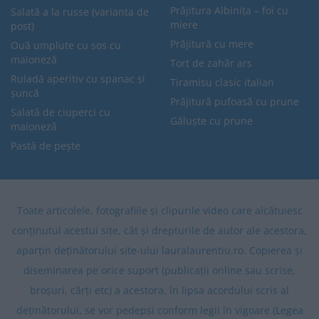
Prăjitura Albinița – foi cu
Salată a la russe (varianta de
miere
post)
Prăjitură cu mere
Ouă umplute cu sos cu
maioneză
Tort de zahăr ars
Ruladă aperitiv cu spanac și
Tiramisu clasic italian
șuncă
Prăjitură pufoasă cu prune
Salată de ciuperci cu
Găluște cu prune
maioneză
Pastă de pește
Toate articolele, fotografiile și clipurile video care alcătuiesc
conținutul acestui site, cât și drepturile de autor ale acestora,
aparțin deținătorului site-ului lauralaurentiu.ro. Copierea și
diseminarea pe orice suport (publicații online sau scrise,
broșuri, cărți etc) a acestora, în lipsa acordului scris al
deținătorului, se vor pedepsi conform legii în vigoare (Legea