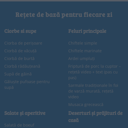
Rețete de bază pentru fiecare zi
Ciorbe si supe
Feluri principale
Ciorba de perișoare
Chiftele simple
Ciorbă de văcuță
Chiftele marinate
Ciorbă de burtă
Ardei umpluți
Ciorbă rădăuțeană
Friptură de porc la cuptor –
rețetă video + text (pas cu
Supă de găină
pas)
Găluște pufoase pentru
Sarmale tradiționale în foi
supă
de varză murată, rețetă
video
Musaca grecească
Salate și aperitive
Deserturi și prăjituri de
casă
Salată de boeuf