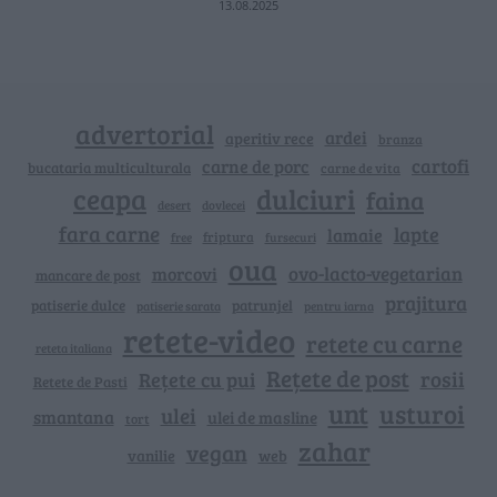
13.08.2025
advertorial
ardei
aperitiv rece
branza
cartofi
carne de porc
bucataria multiculturala
carne de vita
ceapa
dulciuri
faina
dovlecei
desert
fara carne
lapte
lamaie
friptura
free
fursecuri
oua
ovo-lacto-vegetarian
morcovi
mancare de post
prajitura
patiserie dulce
patrunjel
patiserie sarata
pentru iarna
retete-video
retete cu carne
reteta italiana
Rețete de post
rosii
Rețete cu pui
Retete de Pasti
unt
usturoi
ulei
smantana
ulei de masline
tort
zahar
vegan
vanilie
web