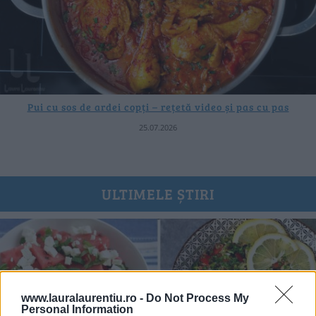
Pui cu sos de ardei copți – rețetă video și pas cu pas
25.07.2026
ULTIMELE ȘTIRI
www.lauralaurentiu.ro -
Do Not Process My
Personal Information