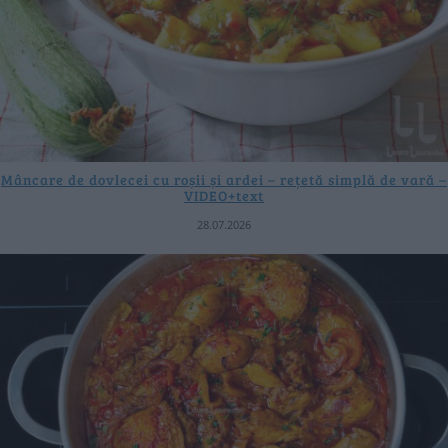
Mâncare de dovlecei cu roșii și ardei – rețetă simplă de vară –
VIDEO+text
28.07.2026