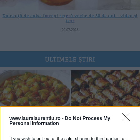
Dulceață de caise întregi rețetă veche de 80 de ani – video și
text
20.07.2026
ULTIMELE ȘTIRI
www.lauralaurentiu.ro -
Do Not Process My
Personal Information
If you wish to opt-out of the sale, sharing to third parties, or