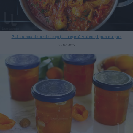
Pui cu sos de ardei copți – rețetă video și pas cu pas
25.07.2026