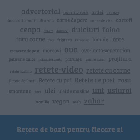
advertorial
ardei
aperitiv rece
branza
cartofi
carne de porc
bucataria multiculturala
carne de vita
ceapa
dulciuri
faina
dovlecei
desert
fara carne
lapte
lamaie
friptura
free
fursecuri
oua
ovo-lacto-vegetarian
morcovi
mancare de post
prajitura
patiserie dulce
patrunjel
patiserie sarata
pentru iarna
retete-video
retete cu carne
reteta italiana
Rețete de post
rosii
Rețete cu pui
Retete de Pasti
unt
usturoi
ulei
smantana
ulei de masline
tort
zahar
vegan
vanilie
web
Rețete de bază pentru fiecare zi