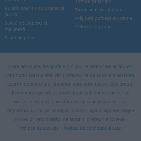
Tort de zahăr ars
Ruladă aperitiv cu spanac și
Tiramisu clasic italian
șuncă
Prăjitură pufoasă cu prune
Salată de ciuperci cu
Găluște cu prune
maioneză
Pastă de pește
Toate articolele, fotografiile și clipurile video care alcătuiesc
conținutul acestui site, cât și drepturile de autor ale acestora,
aparțin deținătorului site-ului lauralaurentiu.ro. Copierea și
diseminarea pe orice suport (publicații online sau scrise,
broșuri, cărți etc) a acestora, în lipsa acordului scris al
deținătorului, se vor pedepsi conform legii în vigoare (Legea
8/1996 privind dreptul de autor și drepturile conexe).
Politica de cookies
|
Politica de confidentialitate