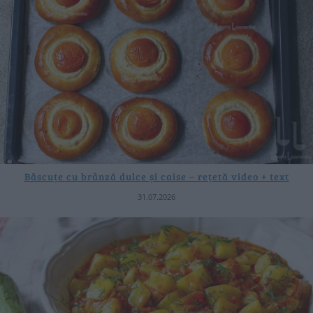
Băscuțe cu brânză dulce și caise – rețetă video + text
31.07.2026