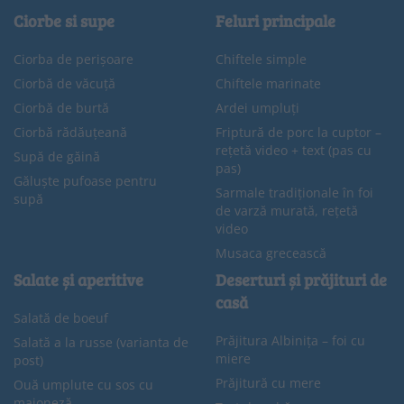
Ciorbe si supe
Feluri principale
Ciorba de perișoare
Chiftele simple
Ciorbă de văcuță
Chiftele marinate
Ciorbă de burtă
Ardei umpluți
Ciorbă rădăuțeană
Friptură de porc la cuptor –
rețetă video + text (pas cu
Supă de găină
pas)
Găluște pufoase pentru
Sarmale tradiționale în foi
supă
de varză murată, rețetă
video
Musaca grecească
Salate și aperitive
Deserturi și prăjituri de
casă
Salată de boeuf
Prăjitura Albinița – foi cu
Salată a la russe (varianta de
miere
post)
Prăjitură cu mere
Ouă umplute cu sos cu
maioneză