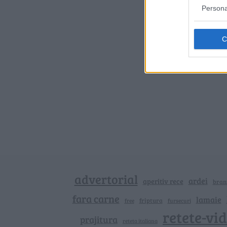
Persona
advertorial
ardei
aperitiv rece
bran
fara carne
lamaie
friptura
free
fursecuri
retete-vi
prajitura
reteta italiana