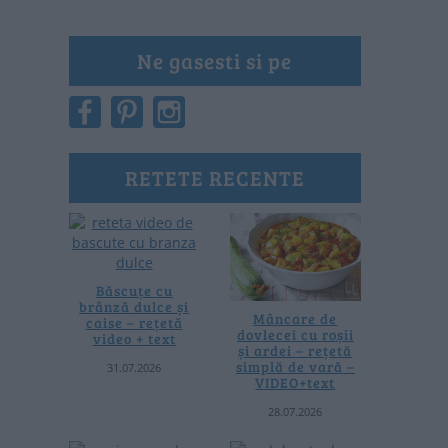
Ne gasesti si pe
RETETE RECENTE
Băscuțe cu
brânză dulce și
Mâncare de
caise – rețetă
dovlecei cu roșii
video + text
și ardei – rețetă
simplă de vară –
31.07.2026
VIDEO+text
28.07.2026