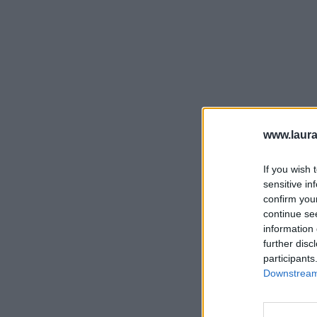
www.laura
If you wish 
sensitive in
confirm you
continue se
information 
further disc
participants
Downstream 