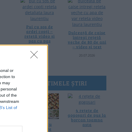
Pui cu sos de
ardei copți –
Dulceață de caise
rețetă video și
întregi rețetă
pas cu pas
veche de 80 de ani
– video și text
25.07.2026
20.07.2026
sonal or
ection to
ULTIMELE ȘTIRI
ou may
 personal
out of the
 downstream
B’s List of
4 rețete de
gogoșari de pus la
borcan toamna
10 rețete cu
asta
dovlecei de