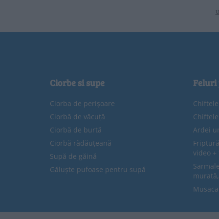
u
Ciorbe si supe
Feluri
Ciorba de perișoare
Chiftel
Ciorbă de văcuță
Chiftel
Ciorbă de burtă
Ardei u
Ciorbă rădăuțeană
Friptură
video + 
Supă de găină
Sarmale 
Găluște pufoase pentru supă
murată,
Musaca