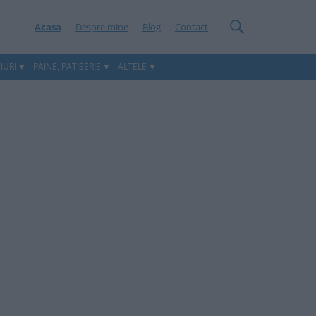
Acasa
Despre mine
Blog
Contact
IURI
PAINE, PATISERIE
ALTELE