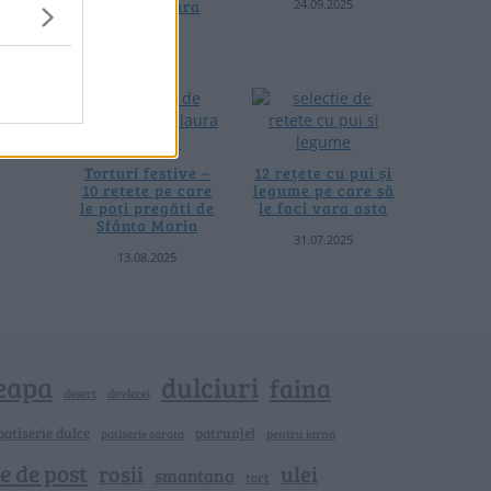
24.09.2025
pregătit vara
asta
04.08.2026
Torturi festive –
12 rețete cu pui și
10 rețete pe care
legume pe care să
le poți pregăti de
le faci vara asta
Sfânta Maria
31.07.2025
13.08.2025
eapa
dulciuri
faina
dovlecei
desert
patiserie dulce
patrunjel
patiserie sarata
pentru iarna
e de post
rosii
ulei
smantana
tort