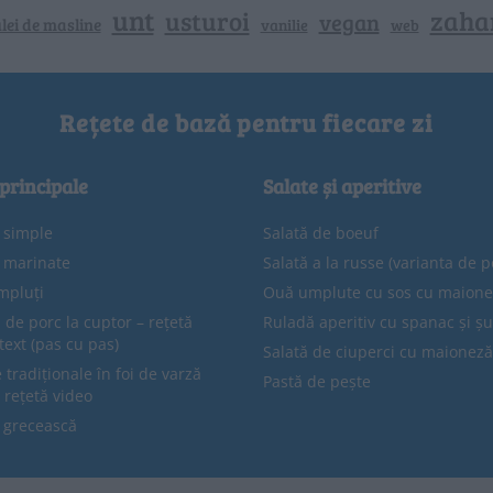
unt
zaha
usturoi
vegan
lei de masline
vanilie
web
Rețete de bază pentru fiecare zi
 principale
Salate și aperitive
e simple
Salată de boeuf
e marinate
Salată a la russe (varianta de p
mpluți
Ouă umplute cu sos cu maion
 de porc la cuptor – rețetă
Ruladă aperitiv cu spanac și ș
text (pas cu pas)
Salată de ciuperci cu maioneză
tradiționale în foi de varză
Pastă de pește
 rețetă video
 grecească