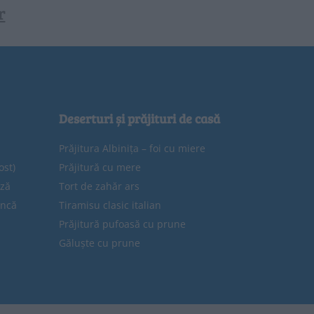
r
Deserturi și prăjituri de casă
Prăjitura Albinița – foi cu miere
ost)
Prăjitură cu mere
eză
Tort de zahăr ars
uncă
Tiramisu clasic italian
Prăjitură pufoasă cu prune
Găluște cu prune