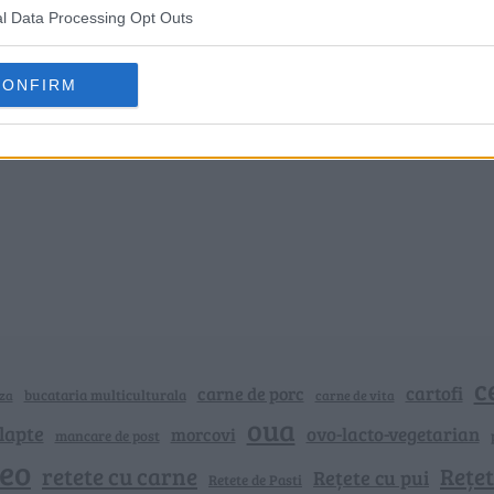
l Data Processing Opt Outs
CONFIRM
c
cartofi
carne de porc
bucataria multiculturala
za
carne de vita
oua
lapte
ovo-lacto-vegetarian
morcovi
mancare de post
deo
retete cu carne
Rețet
Rețete cu pui
Retete de Pasti