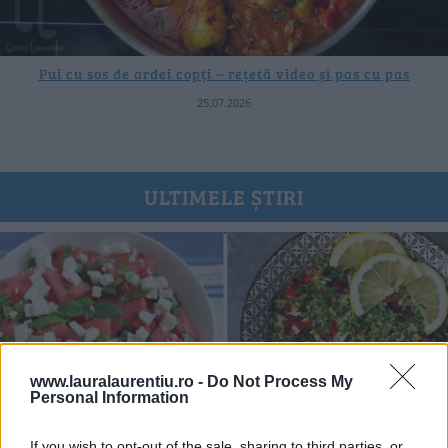
Pui cu sos de ardei copți – rețetă video și pas cu pas
25.07.2026
ULTIMELE ȘTIRI
www.lauralaurentiu.ro -
Do Not Process My
Personal Information
If you wish to opt-out of the sale, sharing to third parties, or