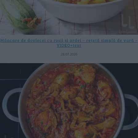
Mâncare de dovlecei cu roșii și ardei – rețetă simplă de vară –
VIDEO+text
28.07.2026