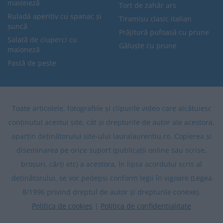
maioneză
Tort de zahăr ars
Ruladă aperitiv cu spanac și
Tiramisu clasic italian
șuncă
Prăjitură pufoasă cu prune
Salată de ciuperci cu
Găluște cu prune
maioneză
Pastă de pește
Toate articolele, fotografiile și clipurile video care alcătuiesc
conținutul acestui site, cât și drepturile de autor ale acestora,
aparțin deținătorului site-ului lauralaurentiu.ro. Copierea și
diseminarea pe orice suport (publicații online sau scrise,
broșuri, cărți etc) a acestora, în lipsa acordului scris al
deținătorului, se vor pedepsi conform legii în vigoare (Legea
8/1996 privind dreptul de autor și drepturile conexe).
Politica de cookies
|
Politica de confidentialitate