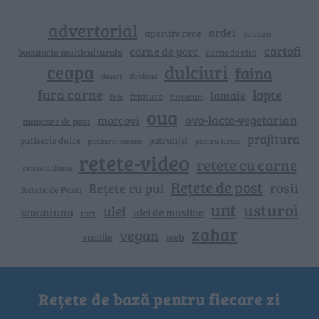
advertorial
ardei
aperitiv rece
branza
cartofi
carne de porc
bucataria multiculturala
carne de vita
ceapa
dulciuri
faina
dovlecei
desert
fara carne
lapte
lamaie
friptura
free
fursecuri
oua
ovo-lacto-vegetarian
morcovi
mancare de post
prajitura
patiserie dulce
patrunjel
patiserie sarata
pentru iarna
retete-video
retete cu carne
reteta italiana
Rețete de post
rosii
Rețete cu pui
Retete de Pasti
unt
usturoi
ulei
smantana
ulei de masline
tort
zahar
vegan
vanilie
web
Rețete de bază pentru fiecare zi