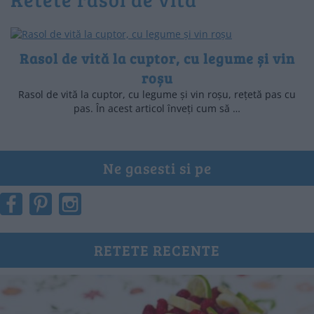
Rasol de vită la cuptor, cu legume și vin
roșu
Rasol de vită la cuptor, cu legume și vin roșu, rețetă pas cu
pas. În acest articol înveți cum să …
Ne gasesti si pe
RETETE RECENTE