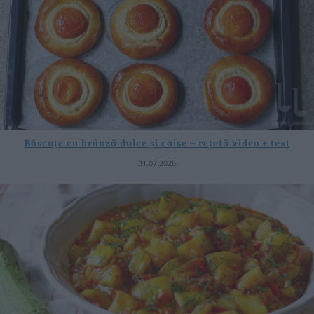
Băscuțe cu brânză dulce și caise – rețetă video + text
31.07.2026