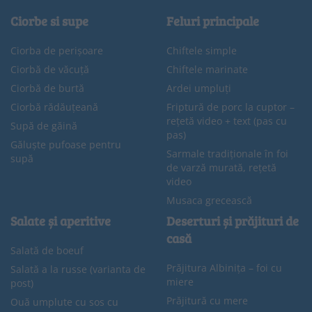
Ciorbe si supe
Feluri principale
Ciorba de perișoare
Chiftele simple
Ciorbă de văcuță
Chiftele marinate
Ciorbă de burtă
Ardei umpluți
Ciorbă rădăuțeană
Friptură de porc la cuptor –
rețetă video + text (pas cu
Supă de găină
pas)
Găluște pufoase pentru
Sarmale tradiționale în foi
supă
de varză murată, rețetă
video
Musaca grecească
Salate și aperitive
Deserturi și prăjituri de
casă
Salată de boeuf
Prăjitura Albinița – foi cu
Salată a la russe (varianta de
miere
post)
Prăjitură cu mere
Ouă umplute cu sos cu