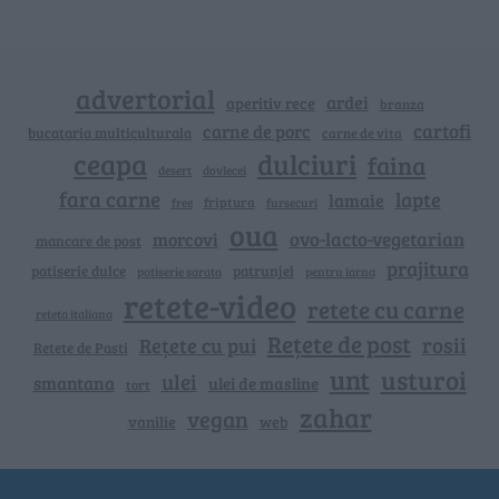
advertorial
ardei
aperitiv rece
branza
cartofi
carne de porc
bucataria multiculturala
carne de vita
ceapa
dulciuri
faina
dovlecei
desert
fara carne
lapte
lamaie
friptura
free
fursecuri
oua
ovo-lacto-vegetarian
morcovi
mancare de post
prajitura
patiserie dulce
patrunjel
patiserie sarata
pentru iarna
retete-video
retete cu carne
reteta italiana
Rețete de post
rosii
Rețete cu pui
Retete de Pasti
unt
usturoi
ulei
smantana
ulei de masline
tort
zahar
vegan
vanilie
web