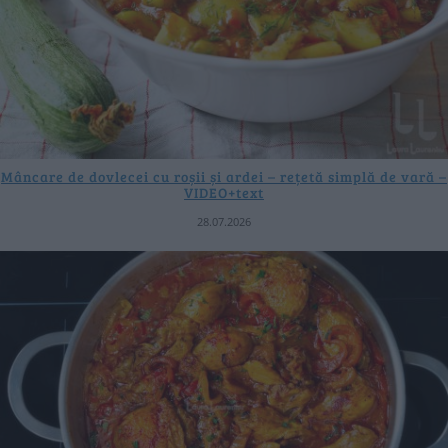
Mâncare de dovlecei cu roșii și ardei – rețetă simplă de vară –
VIDEO+text
28.07.2026