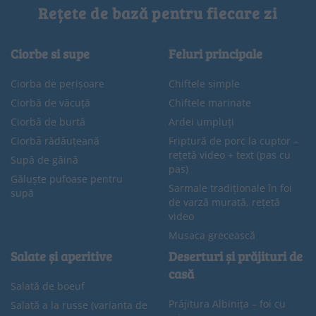
Rețete de bază pentru fiecare zi
Ciorbe si supe
Feluri principale
Ciorba de perișoare
Chiftele simple
Ciorbă de văcuță
Chiftele marinate
Ciorbă de burtă
Ardei umpluți
Ciorbă rădăuțeană
Friptură de porc la cuptor –
rețetă video + text (pas cu
Supă de găină
pas)
Găluște pufoase pentru
Sarmale tradiționale în foi
supă
de varză murată, rețetă
video
Musaca grecească
Salate și aperitive
Deserturi și prăjituri de
casă
Salată de boeuf
Prăjitura Albinița – foi cu
Salată a la russe (varianta de