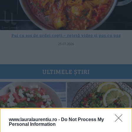
Pui cu sos de ardei copți – rețetă video și pas cu pas
25.07.2026
ULTIMELE ȘTIRI
www.lauralaurentiu.ro -
Do Not Process My
Personal Information