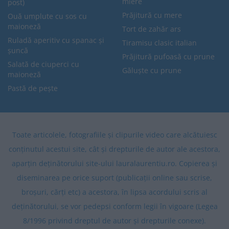
miere
post)
Prăjitură cu mere
Ouă umplute cu sos cu
maioneză
Tort de zahăr ars
Ruladă aperitiv cu spanac și
Tiramisu clasic italian
șuncă
Prăjitură pufoasă cu prune
Salată de ciuperci cu
Găluște cu prune
maioneză
Pastă de pește
Toate articolele, fotografiile și clipurile video care alcătuiesc
conținutul acestui site, cât și drepturile de autor ale acestora,
aparțin deținătorului site-ului lauralaurentiu.ro. Copierea și
diseminarea pe orice suport (publicații online sau scrise,
broșuri, cărți etc) a acestora, în lipsa acordului scris al
deținătorului, se vor pedepsi conform legii în vigoare (Legea
8/1996 privind dreptul de autor și drepturile conexe).