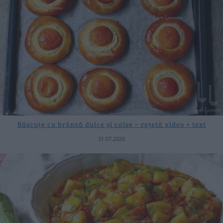
Băscuțe cu brânză dulce și caise – rețetă video + text
31.07.2026