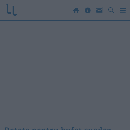
retete pentru bufet suedez