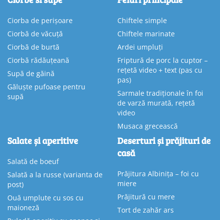
Ciorba de perișoare
Chiftele simple
Ciorbă de văcuță
Chiftele marinate
Ciorbă de burtă
Ardei umpluți
Ciorbă rădăuțeană
Friptură de porc la cuptor –
rețetă video + text (pas cu
Supă de găină
pas)
Găluște pufoase pentru
Sarmale tradiționale în foi
supă
de varză murată, rețetă
video
Musaca grecească
Salate și aperitive
Deserturi și prăjituri de
casă
Salată de boeuf
Prăjitura Albinița – foi cu
Salată a la russe (varianta de
miere
post)
Prăjitură cu mere
Ouă umplute cu sos cu
maioneză
Tort de zahăr ars