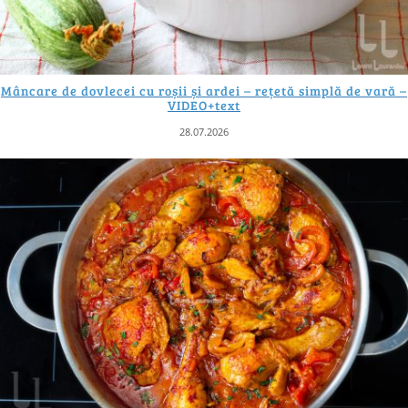
Mâncare de dovlecei cu roșii și ardei – rețetă simplă de vară –
VIDEO+text
28.07.2026