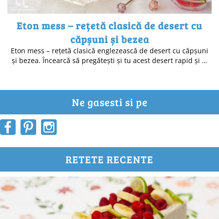
Eton mess – rețetă clasică de desert cu
căpșuni și bezea
Eton mess – rețetă clasică englezească de desert cu căpșuni
și bezea. Încearcă să pregătești și tu acest desert rapid și …
Ne gasesti si pe
RETETE RECENTE