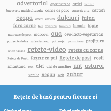
advertorial
ardei
aperitiv rece
branza
cartofi
carne de porc
bucataria multiculturala
carne de vita
ceapa
dulciuri
faina
dovlecei
desert
fara carne
lapte
lamaie
friptura
free
fursecuri
oua
ovo-lacto-vegetarian
morcovi
mancare de post
prajitura
patiserie dulce
patrunjel
patiserie sarata
pentru iarna
retete-video
retete cu carne
reteta italiana
Rețete de post
rosii
Rețete cu pui
Retete de Pasti
unt
usturoi
ulei
smantana
ulei de masline
tort
zahar
vegan
vanilie
web
Rețete de bază pentru fiecare zi
Ciorbe si supe
Feluri principale