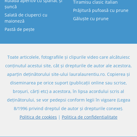
Ruladă aperitiv cu spanac și
Tiramisu clasic italian
șuncă
Prăjitură pufoasă cu prune
Salată de ciuperci cu
Găluște cu prune
maioneză
Pastă de pește
Toate articolele, fotografiile și clipurile video care alcătuiesc
conținutul acestui site, cât și drepturile de autor ale acestora,
aparțin deținătorului site-ului lauralaurentiu.ro. Copierea și
diseminarea pe orice suport (publicații online sau scrise,
broșuri, cărți etc) a acestora, în lipsa acordului scris al
deținătorului, se vor pedepsi conform legii în vigoare (Legea
8/1996 privind dreptul de autor și drepturile conexe).
Politica de cookies
|
Politica de confidentialitate