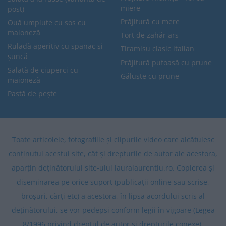
miere
post)
Prăjitură cu mere
Ouă umplute cu sos cu
maioneză
Tort de zahăr ars
Ruladă aperitiv cu spanac și
Tiramisu clasic italian
șuncă
Prăjitură pufoasă cu prune
Salată de ciuperci cu
Găluște cu prune
maioneză
Pastă de pește
Toate articolele, fotografiile și clipurile video care alcătuiesc
conținutul acestui site, cât și drepturile de autor ale acestora,
aparțin deținătorului site-ului lauralaurentiu.ro. Copierea și
diseminarea pe orice suport (publicații online sau scrise,
broșuri, cărți etc) a acestora, în lipsa acordului scris al
deținătorului, se vor pedepsi conform legii în vigoare (Legea
8/1996 privind dreptul de autor și drepturile conexe).