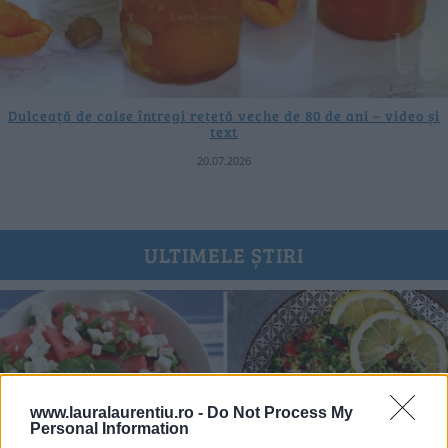
Dulceață de caise întregi rețetă veche de 80 de ani – video și
text
20.07.2026
ULTIMELE ȘTIRI
www.lauralaurentiu.ro -
Do Not Process My
Personal Information