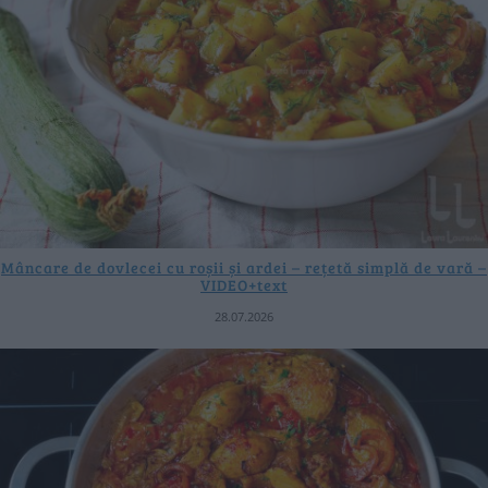
Mâncare de dovlecei cu roșii și ardei – rețetă simplă de vară –
VIDEO+text
28.07.2026