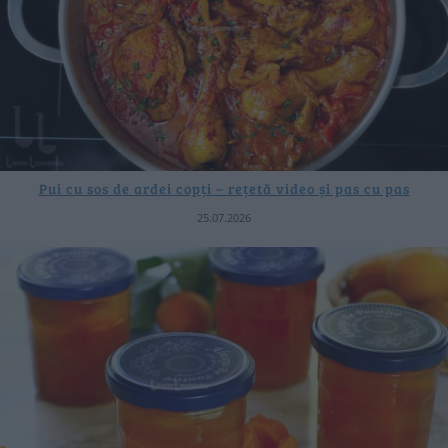
Pui cu sos de ardei copți – rețetă video și pas cu pas
25.07.2026