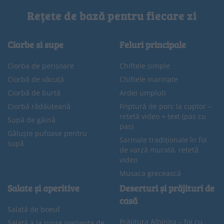
Rețete de bază pentru fiecare zi
Ciorbe si supe
Feluri principale
Ciorba de perișoare
Chiftele simple
Ciorbă de văcuță
Chiftele marinate
Ciorbă de burtă
Ardei umpluți
Ciorbă rădăuțeană
Friptură de porc la cuptor –
rețetă video + text (pas cu
Supă de găină
pas)
Găluște pufoase pentru
Sarmale tradiționale în foi
supă
de varză murată, rețetă
video
Musaca grecească
Salate și aperitive
Deserturi și prăjituri de
casă
Salată de boeuf
Prăjitura Albinița – foi cu
Salată a la russe (varianta de