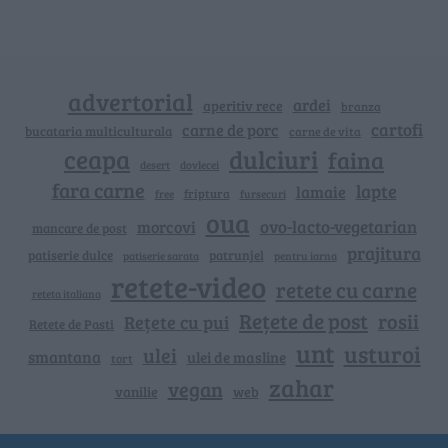
advertorial
ardei
aperitiv rece
branza
cartofi
carne de porc
bucataria multiculturala
carne de vita
ceapa
dulciuri
faina
dovlecei
desert
fara carne
lapte
lamaie
friptura
free
fursecuri
oua
ovo-lacto-vegetarian
morcovi
mancare de post
prajitura
patiserie dulce
patrunjel
patiserie sarata
pentru iarna
retete-video
retete cu carne
reteta italiana
Rețete de post
rosii
Rețete cu pui
Retete de Pasti
unt
usturoi
ulei
smantana
ulei de masline
tort
zahar
vegan
vanilie
web