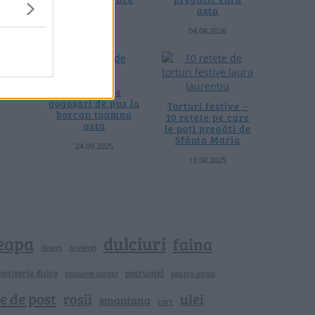
termică
asta
06.08.2026
04.08.2026
4 rețete de
gogoșari de pus la
Torturi festive –
borcan toamna
10 rețete pe care
asta
le poți pregăti de
Sfânta Maria
24.09.2025
13.08.2025
eapa
dulciuri
faina
dovlecei
desert
patiserie dulce
patrunjel
patiserie sarata
pentru iarna
e de post
rosii
ulei
smantana
tort