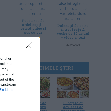
Pui cu sos de
ardei copți –
Dulceață de caise
rețetă video și
întregi rețetă
pas cu pas
veche de 80 de ani
– video și text
25.07.2026
20.07.2026
sonal or
ection to
ULTIMELE ȘTIRI
ou may
 personal
out of the
 downstream
B’s List of
20 de rețete de
10 rețete cu
salate de vară
dovlecei de
fără prelucrare
pregătit vara