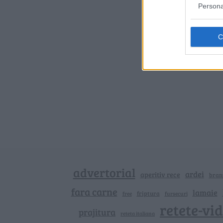
Persona
advertorial
ardei
aperitiv rece
bran
fara carne
lamaie
friptura
free
fursecuri
retete-vi
prajitura
reteta italiana