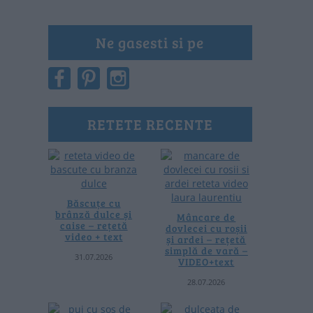
Ne gasesti si pe
RETETE RECENTE
Băscuțe cu
brânză dulce și
Mâncare de
caise – rețetă
dovlecei cu roșii
video + text
și ardei – rețetă
simplă de vară –
31.07.2026
VIDEO+text
28.07.2026