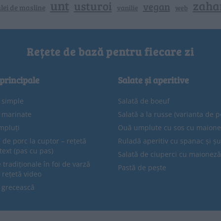
unt
zaha
usturoi
vegan
lei de masline
vanilie
web
Rețete de bază pentru fiecare zi
 principale
Salate și aperitive
e simple
Salată de boeuf
e marinate
Salată a la russe (varianta de p
mpluți
Ouă umplute cu sos cu maion
 de porc la cuptor – rețetă
Ruladă aperitiv cu spanac și ș
text (pas cu pas)
Salată de ciuperci cu maioneză
tradiționale în foi de varză
Pastă de pește
 rețetă video
 grecească