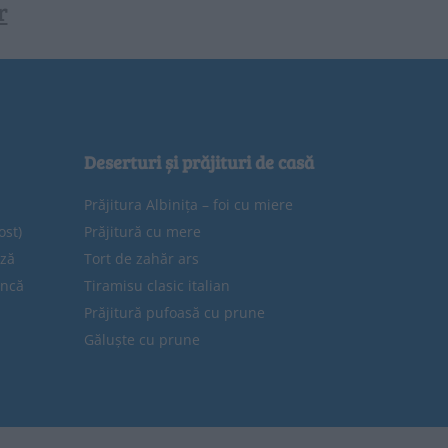
r
Deserturi și prăjituri de casă
Prăjitura Albinița – foi cu miere
ost)
Prăjitură cu mere
eză
Tort de zahăr ars
uncă
Tiramisu clasic italian
Prăjitură pufoasă cu prune
Găluște cu prune