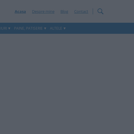
Acasa
Despre mine
Blog
Contact
IURI
PAINE, PATISERIE
ALTELE