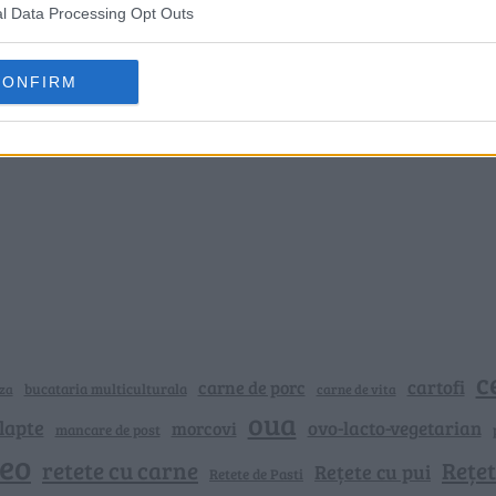
l Data Processing Opt Outs
CONFIRM
c
cartofi
carne de porc
bucataria multiculturala
za
carne de vita
oua
lapte
ovo-lacto-vegetarian
morcovi
mancare de post
deo
retete cu carne
Rețet
Rețete cu pui
Retete de Pasti