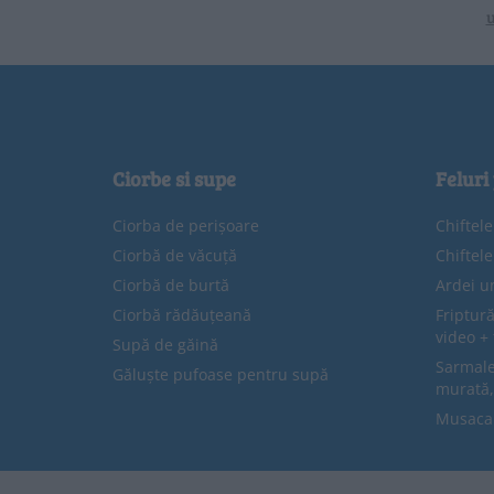
u
Ciorbe si supe
Feluri
Ciorba de perișoare
Chiftel
Ciorbă de văcuță
Chiftel
Ciorbă de burtă
Ardei u
Ciorbă rădăuțeană
Friptură
video + 
Supă de găină
Sarmale 
Găluște pufoase pentru supă
murată,
Musaca