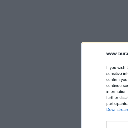
www.laura
If you wish 
sensitive in
confirm you
continue se
information 
further disc
participants
Downstream 