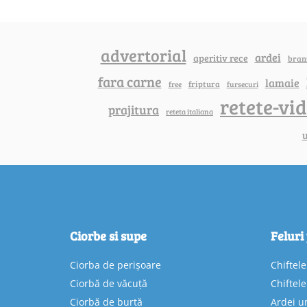
advertorial
ardei
aperitiv rece
bran
fara carne
lamaie
friptura
free
fursecuri
retete-vi
prajitura
reteta italiana
u
Ciorbe si supe
Feluri
Ciorba de perișoare
Chiftel
Ciorbă de văcuță
Chiftel
Ciorbă de burtă
Ardei u