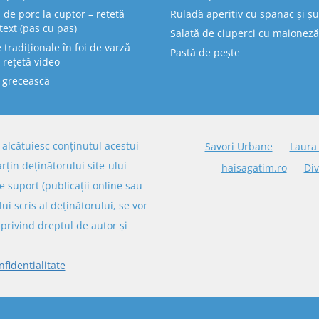
 de porc la cuptor – rețetă
Ruladă aperitiv cu spanac și ș
text (pas cu pas)
Salată de ciuperci cu maioneză
tradiționale în foi de varză
Pastă de pește
 rețetă video
 grecească
re alcătuiesc conținutul acestui
Savori Urbane
Laura
arțin deținătorului site-ului
haisagatim.ro
Div
e suport (publicații online sau
lui scris al deținătorului, se vor
privind dreptul de autor și
nfidentialitate