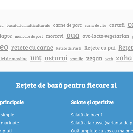
c
cartofi
carne de porc
bucataria multiculturala
za
carne de vita
oua
lapte
ovo-lacto-vegetarian
morcovi
mancare de post
deo
retete cu carne
Rețet
Rețete cu pui
Retete de Pasti
unt
zaha
usturoi
vegan
lei de masline
vanilie
web
Rețete de bază pentru fiecare zi
 principale
Salate și aperitive
e simple
Salată de boeuf
e marinate
Salată a la russe (varianta de p
mpluți
Ouă umplute cu sos cu maion