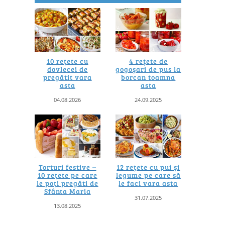
10 rețete cu
4 rețete de
dovlecei de
gogoșari de pus la
pregătit vara
borcan toamna
asta
asta
04.08.2026
24.09.2025
Torturi festive –
12 rețete cu pui și
10 rețete pe care
legume pe care să
le poți pregăti de
le faci vara asta
Sfânta Maria
31.07.2025
13.08.2025