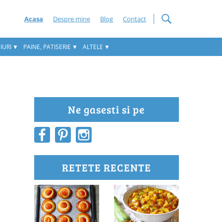
Acasa
Despre mine
Blog
Contact
IURI
PAINE, PATISERIE
ALTELE
Ne gasesti si pe
RETETE RECENTE