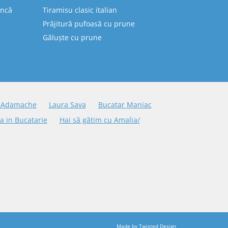
uncă
Tiramisu clasic italian
Prăjitură pufoasă cu prune
Găluște cu prune
 Adamache
Laura Sava
Bucatar Maniac
a in Bucatarie
Hai să gătim cu Amalia/
Made by
Twisted Design