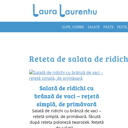
SUPE, CIORBE
SALATE
PASTE
PESTE
reteta de salata de ridich
Salată de ridichi cu
brânză de vaci – rețetă
simplă, de primăvară
Salată de ridichi cu brânză de vaci –
rețetă simplă, de primăvară, făcută
după rețeta poloneză twarożek. Rețetă
de salată …