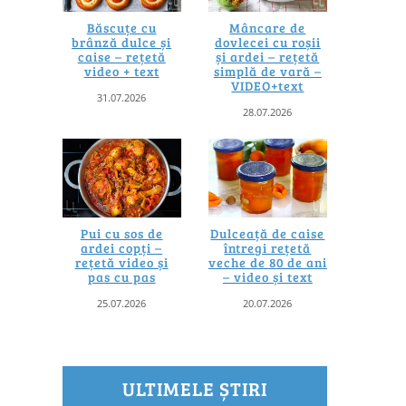
Băscuțe cu
Mâncare de
brânză dulce și
dovlecei cu roșii
caise – rețetă
și ardei – rețetă
video + text
simplă de vară –
VIDEO+text
31.07.2026
28.07.2026
Pui cu sos de
Dulceață de caise
ardei copți –
întregi rețetă
rețetă video și
veche de 80 de ani
pas cu pas
– video și text
25.07.2026
20.07.2026
ULTIMELE ȘTIRI