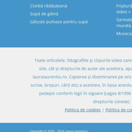
Ciorbă rădăuțeană
Friptură
video + 
Supă de găină
Sarmale 
Găluște pufoase pentru supă
murată,
Musaca
Toate articolele, fotografiile și clipurile video ca
site, cât și drepturile de autor ale acestora, ap
lauralaurentiu.ro. Copierea și diseminarea pe oric
scrise, broșuri, cărți etc) a acestora, în lipsa acordu
pedepsi conform legii în vigoare (Legea 8/1996 
drepturile conexe).
Politica de cookies
|
Politica de co
Copyright © 2009 - 2026
Laura Laurențiu