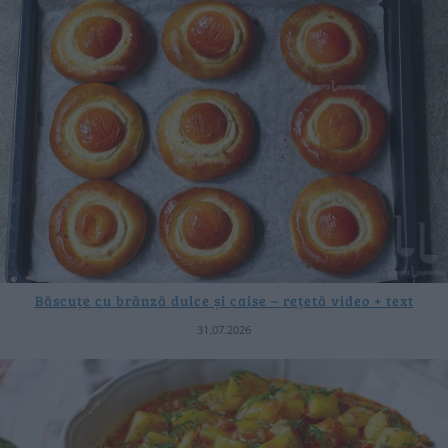
Băscuțe cu brânză dulce și caise – rețetă video + text
31.07.2026