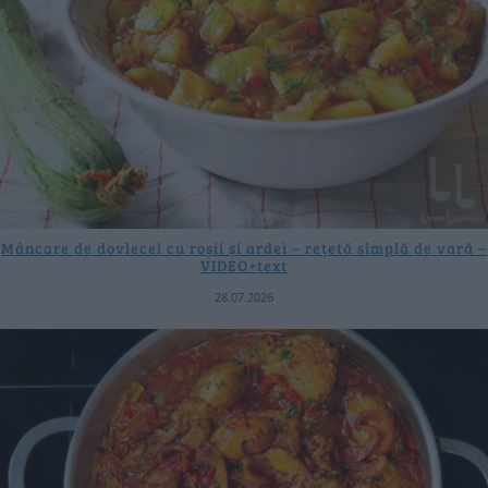
Mâncare de dovlecei cu roșii și ardei – rețetă simplă de vară –
VIDEO+text
28.07.2026