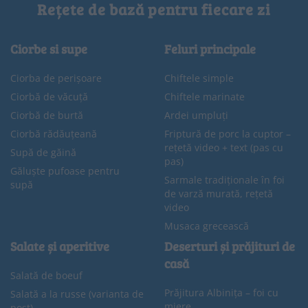
Rețete de bază pentru fiecare zi
Ciorbe si supe
Feluri principale
Ciorba de perișoare
Chiftele simple
Ciorbă de văcuță
Chiftele marinate
Ciorbă de burtă
Ardei umpluți
Ciorbă rădăuțeană
Friptură de porc la cuptor –
rețetă video + text (pas cu
Supă de găină
pas)
Găluște pufoase pentru
Sarmale tradiționale în foi
supă
de varză murată, rețetă
video
Musaca grecească
Salate și aperitive
Deserturi și prăjituri de
casă
Salată de boeuf
Prăjitura Albinița – foi cu
Salată a la russe (varianta de
miere
post)