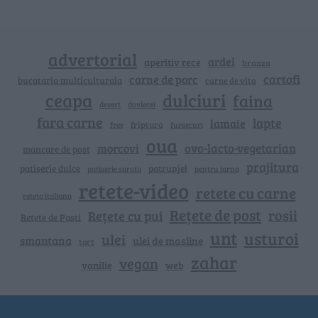
advertorial
ardei
aperitiv rece
branza
cartofi
carne de porc
bucataria multiculturala
carne de vita
ceapa
dulciuri
faina
dovlecei
desert
fara carne
lapte
lamaie
friptura
free
fursecuri
oua
ovo-lacto-vegetarian
morcovi
mancare de post
prajitura
patiserie dulce
patrunjel
patiserie sarata
pentru iarna
retete-video
retete cu carne
reteta italiana
Rețete de post
rosii
Rețete cu pui
Retete de Pasti
unt
usturoi
ulei
smantana
ulei de masline
tort
zahar
vegan
vanilie
web