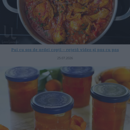
Pui cu sos de ardei copți – rețetă video și pas cu pas
25.07.2026