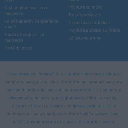
Prăjitură cu mere
Ouă umplute cu sos cu
maioneză
Tort de zahăr ars
Ruladă aperitiv cu spanac și
Tiramisu clasic italian
șuncă
Prăjitură pufoasă cu prune
Salată de ciuperci cu
Găluște cu prune
maioneză
Pastă de pește
Toate articolele, fotografiile și clipurile video care alcătuiesc
conținutul acestui site, cât și drepturile de autor ale acestora,
aparțin deținătorului site-ului lauralaurentiu.ro. Copierea și
diseminarea pe orice suport (publicații online sau scrise,
broșuri, cărți etc) a acestora, în lipsa acordului scris al
deținătorului, se vor pedepsi conform legii în vigoare (Legea
8/1996 privind dreptul de autor și drepturile conexe).