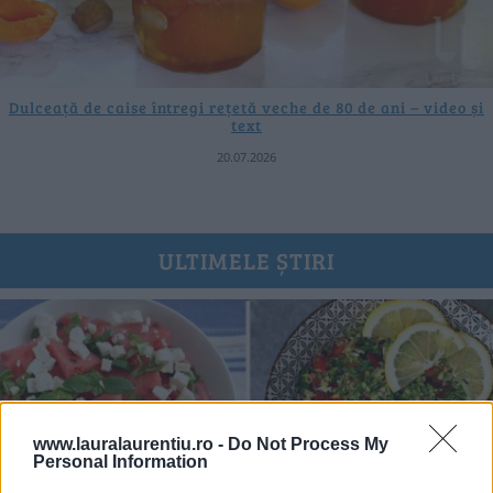
Dulceață de caise întregi rețetă veche de 80 de ani – video și
text
20.07.2026
ULTIMELE ȘTIRI
www.lauralaurentiu.ro -
Do Not Process My
Personal Information