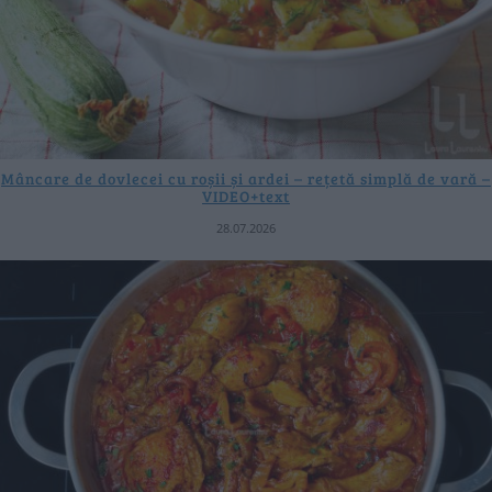
Mâncare de dovlecei cu roșii și ardei – rețetă simplă de vară –
VIDEO+text
28.07.2026