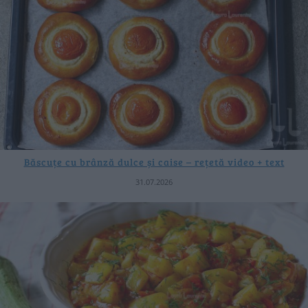
Băscuțe cu brânză dulce și caise – rețetă video + text
31.07.2026