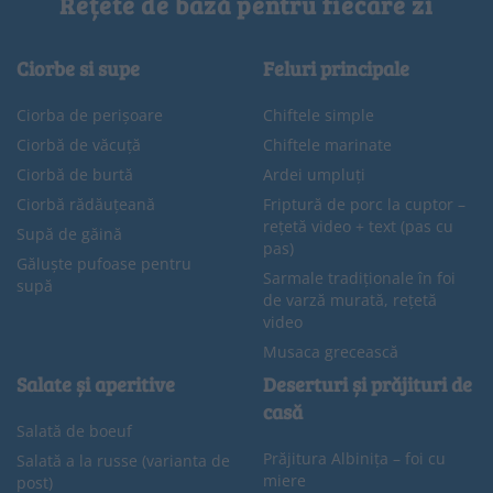
Rețete de bază pentru fiecare zi
Ciorbe si supe
Feluri principale
Ciorba de perișoare
Chiftele simple
Ciorbă de văcuță
Chiftele marinate
Ciorbă de burtă
Ardei umpluți
Ciorbă rădăuțeană
Friptură de porc la cuptor –
rețetă video + text (pas cu
Supă de găină
pas)
Găluște pufoase pentru
Sarmale tradiționale în foi
supă
de varză murată, rețetă
video
Musaca grecească
Salate și aperitive
Deserturi și prăjituri de
casă
Salată de boeuf
Prăjitura Albinița – foi cu
Salată a la russe (varianta de
miere
post)