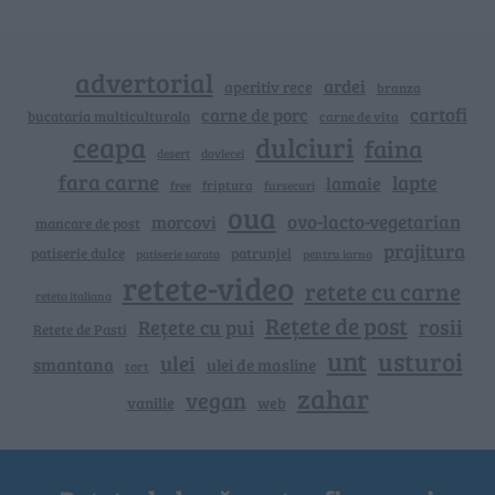
advertorial
ardei
aperitiv rece
branza
cartofi
carne de porc
bucataria multiculturala
carne de vita
ceapa
dulciuri
faina
dovlecei
desert
fara carne
lapte
lamaie
friptura
free
fursecuri
oua
ovo-lacto-vegetarian
morcovi
mancare de post
prajitura
patiserie dulce
patrunjel
patiserie sarata
pentru iarna
retete-video
retete cu carne
reteta italiana
Rețete de post
rosii
Rețete cu pui
Retete de Pasti
unt
usturoi
ulei
smantana
ulei de masline
tort
zahar
vegan
vanilie
web