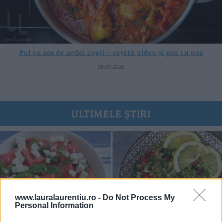
Pui cu sos de ardei copți – rețetă video și pas cu pas
25.07.2026
ULTIMELE ȘTIRI
www.lauralaurentiu.ro -
Do Not Process My
Personal Information