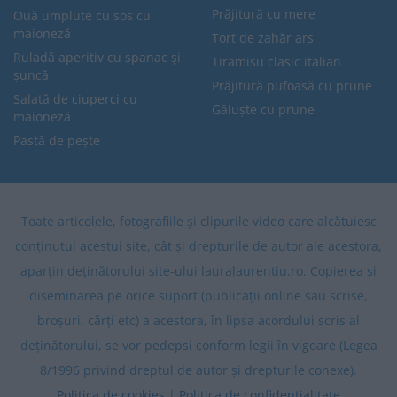
Prăjitură cu mere
Ouă umplute cu sos cu
maioneză
Tort de zahăr ars
Ruladă aperitiv cu spanac și
Tiramisu clasic italian
șuncă
Prăjitură pufoasă cu prune
Salată de ciuperci cu
Găluște cu prune
maioneză
Pastă de pește
Toate articolele, fotografiile și clipurile video care alcătuiesc
conținutul acestui site, cât și drepturile de autor ale acestora,
aparțin deținătorului site-ului lauralaurentiu.ro. Copierea și
diseminarea pe orice suport (publicații online sau scrise,
broșuri, cărți etc) a acestora, în lipsa acordului scris al
deținătorului, se vor pedepsi conform legii în vigoare (Legea
8/1996 privind dreptul de autor și drepturile conexe).
Politica de cookies
|
Politica de confidentialitate