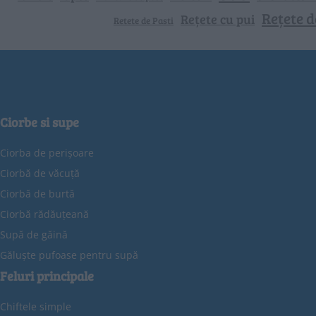
Rețete d
Rețete cu pui
Retete de Pasti
Ciorbe si supe
Ciorba de perișoare
Ciorbă de văcuță
Ciorbă de burtă
Ciorbă rădăuțeană
Supă de găină
Găluște pufoase pentru supă
Feluri principale
Chiftele simple