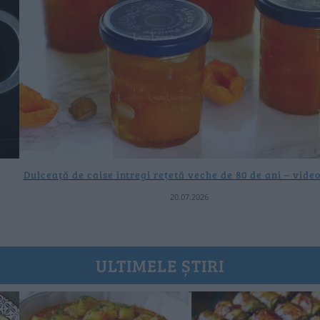
Dulceață de caise întregi rețetă veche de 80 de ani – video
20.07.2026
ULTIMELE ȘTIRI