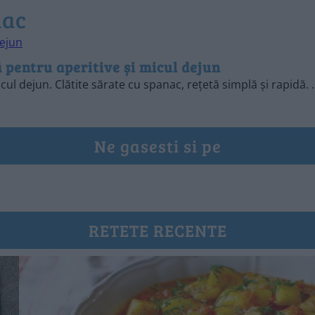
nac
ă pentru aperitive și micul dejun
cul dejun. Clătite sărate cu spanac, rețetă simplă și rapidă. 
Ne gasesti si pe
RETETE RECENTE