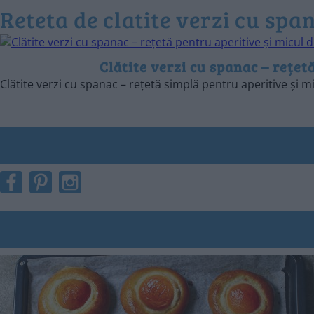
reteta de clatite verzi cu spa
Clătite verzi cu spanac – rețet
Clătite verzi cu spanac – rețetă simplă pentru aperitive și mi