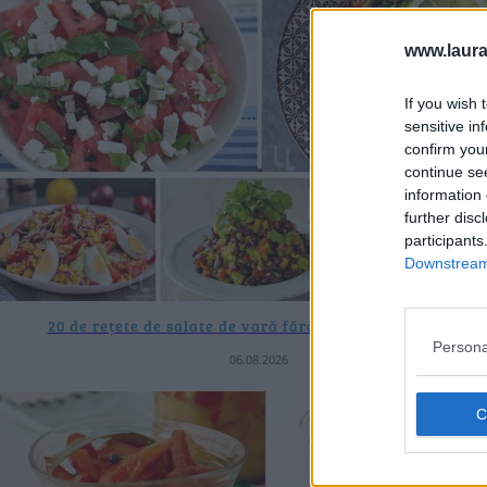
www.laura
If you wish 
sensitive in
confirm you
continue se
information 
further disc
participants
Downstream 
20 de rețete de salate de vară fără prelucrare termică
Persona
06.08.2026