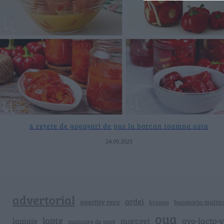
4 rețete de gogoșari de pus la borcan toamna asta
24.09.2025
advertorial
ardei
aperitiv rece
bucataria multic
branza
oua
lapte
ovo-lacto-
lamaie
morcovi
mancare de post