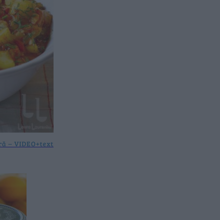
ară – VIDEO+text