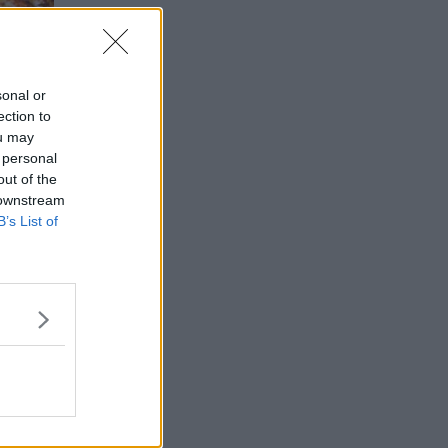
sonal or
ection to
ou may
 personal
out of the
 downstream
B’s List of