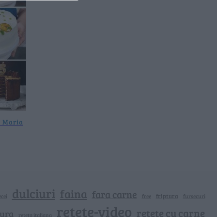
a Maria
dulciuri
faina
fara carne
friptura
cei
free
fursecuri
retete-video
retete cu carne
tura
reteta italiana