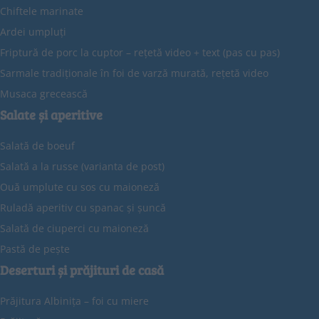
Chiftele marinate
Ardei umpluți
Friptură de porc la cuptor – rețetă video + text (pas cu pas)
Sarmale tradiționale în foi de varză murată, rețetă video
Musaca grecească
Salate și aperitive
Salată de boeuf
Salată a la russe (varianta de post)
Ouă umplute cu sos cu maioneză
Ruladă aperitiv cu spanac și șuncă
Salată de ciuperci cu maioneză
Pastă de pește
Deserturi și prăjituri de casă
Prăjitura Albinița – foi cu miere