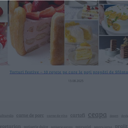
Torturi festive – 10 rețete pe care le poți pregăti de Sfânt
13.08.2025
ceapa
cartofi
carne de porc
ulturala
carne de vita
dovle
desert
vegetarian
praji
patiserie dulce
patrunjel
patiserie sarata
pentru iarna