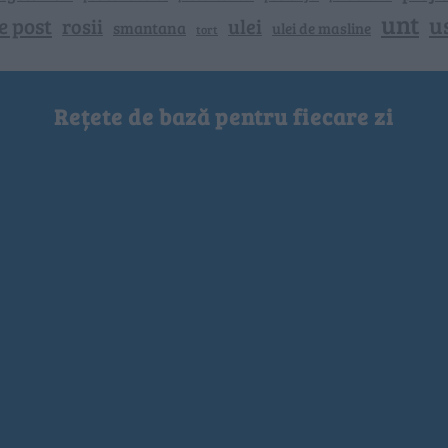
unt
u
e post
rosii
ulei
smantana
ulei de masline
tort
Rețete de bază pentru fiecare zi