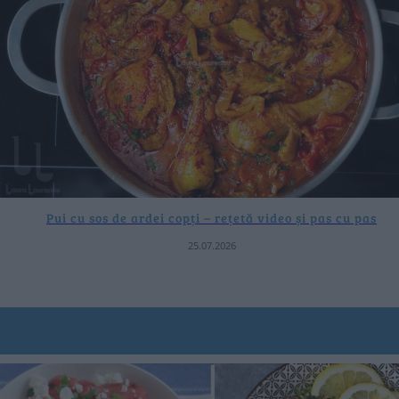
Pui cu sos de ardei copți – rețetă video și pas cu pas
25.07.2026