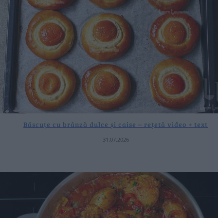
Băscuțe cu brânză dulce și caise – rețetă video + text
31.07.2026