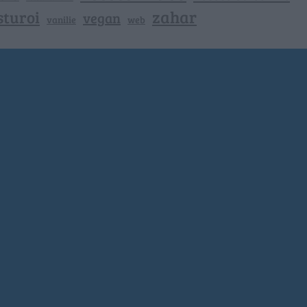
zahar
sturoi
vegan
vanilie
web