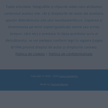
Toate articolele, fotografiile și clipurile video care alcătuiesc
conținutul acestui site, cât și drepturile de autor ale acestora,
aparțin deținătorului site-ului lauralaurentiu.ro. Copierea și
diseminarea pe orice suport (publicații online sau scrise,
broșuri, cărți etc) a acestora, în lipsa acordului scris al
deținătorului, se vor pedepsi conform legii în vigoare (Legea
8/1996 privind dreptul de autor și drepturile conexe).
Politica de cookies
|
Politica de confidentialitate
Copyright © 2009 - 2026
Laura Laurențiu
Made by
Twisted Design