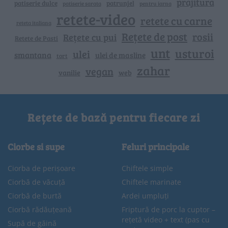
prajitura
patiserie dulce
patrunjel
patiserie sarata
pentru iarna
retete-video
retete cu carne
reteta italiana
Rețete de post
rosii
Rețete cu pui
Retete de Pasti
unt
usturoi
ulei
smantana
ulei de masline
tort
zahar
vegan
vanilie
web
Rețete de bază pentru fiecare zi
Ciorbe si supe
Feluri principale
Ciorba de perișoare
Chiftele simple
Ciorbă de văcuță
Chiftele marinate
Ciorbă de burtă
Ardei umpluți
Ciorbă rădăuțeană
Friptură de porc la cuptor –
rețetă video + text (pas cu
Supă de găină