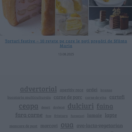
Torturi festive – 10 rețete pe care le poți pregăti de Sfânta
Maria
13.08.2025
advertorial
ardei
aperitiv rece
branza
cartofi
carne de porc
bucataria multiculturala
carne de vita
ceapa
dulciuri
faina
dovlecei
desert
fara carne
lapte
lamaie
friptura
free
fursecuri
oua
ovo-lacto-vegetarian
morcovi
mancare de post