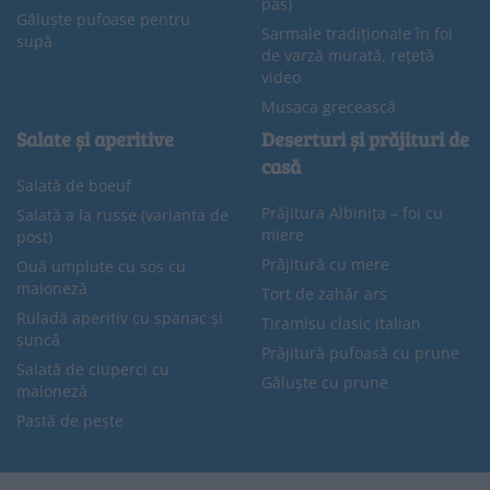
pas)
Găluște pufoase pentru
Sarmale tradiționale în foi
supă
de varză murată, rețetă
video
Musaca grecească
Salate și aperitive
Deserturi și prăjituri de
casă
Salată de boeuf
Prăjitura Albinița – foi cu
Salată a la russe (varianta de
miere
post)
Prăjitură cu mere
Ouă umplute cu sos cu
maioneză
Tort de zahăr ars
Ruladă aperitiv cu spanac și
Tiramisu clasic italian
șuncă
Prăjitură pufoasă cu prune
Salată de ciuperci cu
Găluște cu prune
maioneză
Pastă de pește