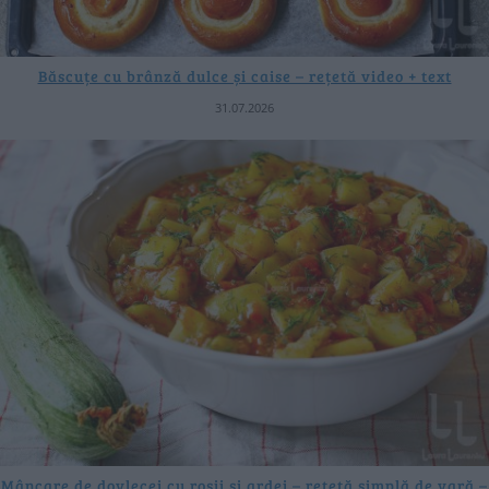
Băscuțe cu brânză dulce și caise – rețetă video + text
31.07.2026
Mâncare de dovlecei cu roșii și ardei – rețetă simplă de vară –