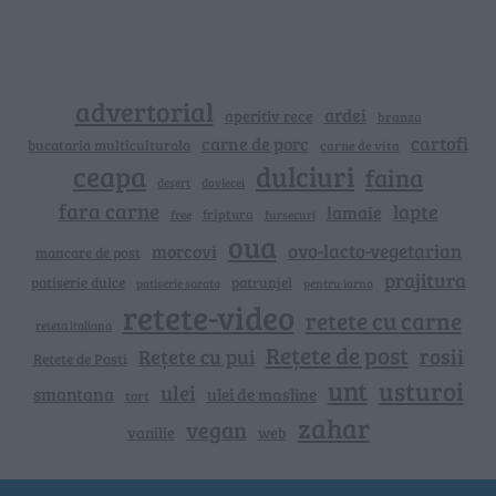
advertorial
ardei
aperitiv rece
branza
cartofi
carne de porc
bucataria multiculturala
carne de vita
ceapa
dulciuri
faina
dovlecei
desert
fara carne
lapte
lamaie
friptura
free
fursecuri
oua
ovo-lacto-vegetarian
morcovi
mancare de post
prajitura
patiserie dulce
patrunjel
patiserie sarata
pentru iarna
retete-video
retete cu carne
reteta italiana
Rețete de post
rosii
Rețete cu pui
Retete de Pasti
unt
usturoi
ulei
smantana
ulei de masline
tort
zahar
vegan
vanilie
web