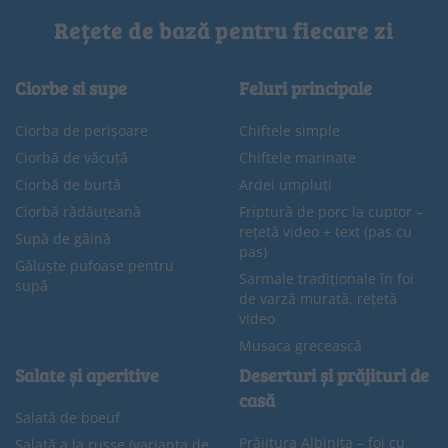
Rețete de bază pentru fiecare zi
Ciorbe si supe
Feluri principale
Ciorba de perișoare
Chiftele simple
Ciorbă de văcuță
Chiftele marinate
Ciorbă de burtă
Ardei umpluți
Ciorbă rădăuțeană
Friptură de porc la cuptor –
rețetă video + text (pas cu
Supă de găină
pas)
Găluște pufoase pentru
Sarmale tradiționale în foi
supă
de varză murată, rețetă
video
Musaca grecească
Salate și aperitive
Deserturi și prăjituri de
casă
Salată de boeuf
Prăjitura Albinița – foi cu
Salată a la russe (varianta de