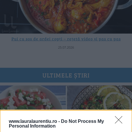
Pui cu sos de ardei copți – rețetă video și pas cu pas
25.07.2026
ULTIMELE ȘTIRI
www.lauralaurentiu.ro -
Do Not Process My
Personal Information