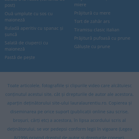
miere
post)
Prăjitură cu mere
Ouă umplute cu sos cu
maioneză
Tort de zahăr ars
Ruladă aperitiv cu spanac și
Tiramisu clasic italian
șuncă
Prăjitură pufoasă cu prune
Salată de ciuperci cu
Găluște cu prune
maioneză
Pastă de pește
Toate articolele, fotografiile și clipurile video care alcătuiesc
conținutul acestui site, cât și drepturile de autor ale acestora,
aparțin deținătorului site-ului lauralaurentiu.ro. Copierea și
diseminarea pe orice suport (publicații online sau scrise,
broșuri, cărți etc) a acestora, în lipsa acordului scris al
deținătorului, se vor pedepsi conform legii în vigoare (Legea
8/1996 privind dreptul de autor și drepturile conexe).