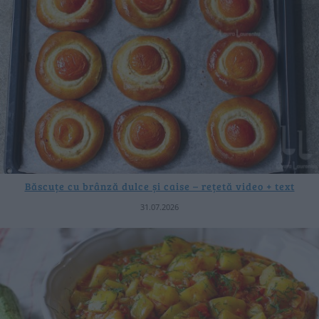
Băscuțe cu brânză dulce și caise – rețetă video + text
31.07.2026