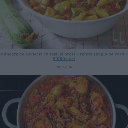
Mâncare de dovlecei cu roșii și ardei – rețetă simplă de vară –
VIDEO+text
28.07.2026