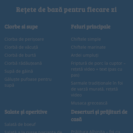
Rețete de bază pentru fiecare zi
Ciorbe si supe
Feluri principale
Ciorba de perișoare
Chiftele simple
Ciorbă de văcuță
Chiftele marinate
Ciorbă de burtă
Ardei umpluți
Ciorbă rădăuțeană
Friptură de porc la cuptor –
rețetă video + text (pas cu
Supă de găină
pas)
Găluște pufoase pentru
Sarmale tradiționale în foi
supă
de varză murată, rețetă
video
Musaca grecească
Salate și aperitive
Deserturi și prăjituri de
casă
Salată de boeuf
Prăjitura Albinița – foi cu
Salată a la russe (varianta de