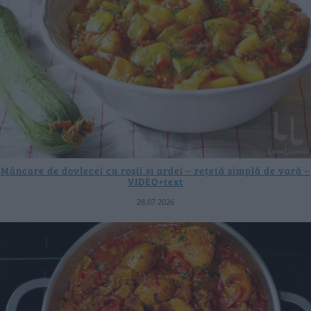
Mâncare de dovlecei cu roșii și ardei – rețetă simplă de vară –
VIDEO+text
28.07.2026