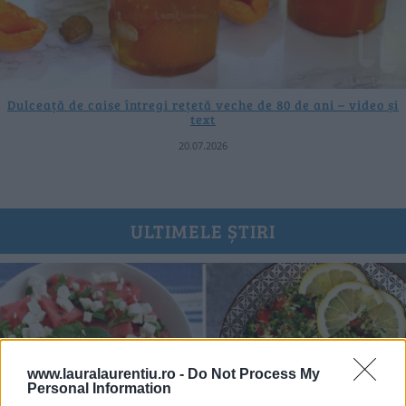
Dulceață de caise întregi rețetă veche de 80 de ani – video și
text
20.07.2026
ULTIMELE ȘTIRI
www.lauralaurentiu.ro -
Do Not Process My
Personal Information