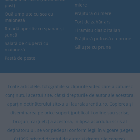
miere
post)
Prăjitură cu mere
Ouă umplute cu sos cu
maioneză
Tort de zahăr ars
Ruladă aperitiv cu spanac și
Tiramisu clasic italian
șuncă
Prăjitură pufoasă cu prune
Salată de ciuperci cu
Găluște cu prune
maioneză
Pastă de pește
Toate articolele, fotografiile și clipurile video care alcătuiesc
conținutul acestui site, cât și drepturile de autor ale acestora,
aparțin deținătorului site-ului lauralaurentiu.ro. Copierea și
diseminarea pe orice suport (publicații online sau scrise,
broșuri, cărți etc) a acestora, în lipsa acordului scris al
deținătorului, se vor pedepsi conform legii în vigoare (Legea
8/1996 privind dreptul de autor și drepturile conexe).