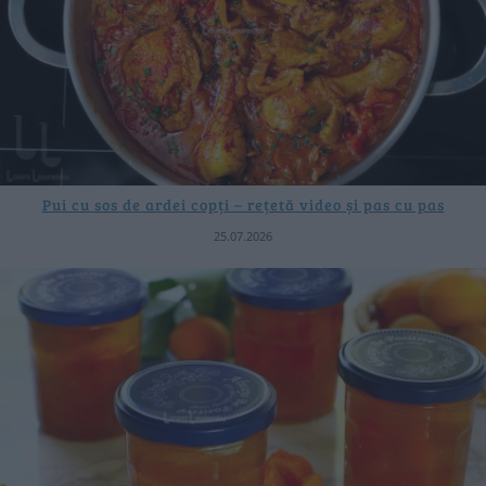
Pui cu sos de ardei copți – rețetă video și pas cu pas
25.07.2026