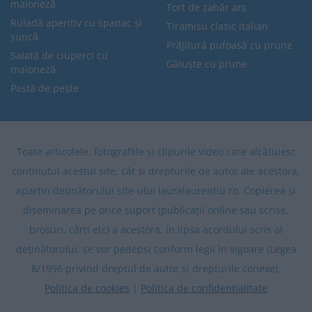
maioneză
Tort de zahăr ars
Ruladă aperitiv cu spanac și
Tiramisu clasic italian
șuncă
Prăjitură pufoasă cu prune
Salată de ciuperci cu
Găluște cu prune
maioneză
Pastă de pește
Toate articolele, fotografiile și clipurile video care alcătuiesc
conținutul acestui site, cât și drepturile de autor ale acestora,
aparțin deținătorului site-ului lauralaurentiu.ro. Copierea și
diseminarea pe orice suport (publicații online sau scrise,
broșuri, cărți etc) a acestora, în lipsa acordului scris al
deținătorului, se vor pedepsi conform legii în vigoare (Legea
8/1996 privind dreptul de autor și drepturile conexe).
Politica de cookies
|
Politica de confidentialitate