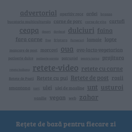
advertorial
ardei
aperitiv rece
branza
cartofi
carne de porc
bucataria multiculturala
carne de vita
ceapa
dulciuri
faina
dovlecei
desert
fara carne
lapte
lamaie
friptura
free
fursecuri
oua
ovo-lacto-vegetarian
morcovi
mancare de post
prajitura
patiserie dulce
patrunjel
patiserie sarata
pentru iarna
retete-video
retete cu carne
reteta italiana
Rețete de post
rosii
Rețete cu pui
Retete de Pasti
unt
usturoi
ulei
smantana
ulei de masline
tort
zahar
vegan
vanilie
web
Rețete de bază pentru fiecare zi