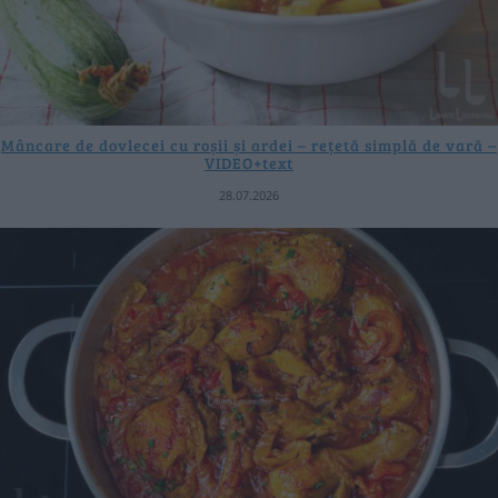
Mâncare de dovlecei cu roșii și ardei – rețetă simplă de vară –
VIDEO+text
28.07.2026