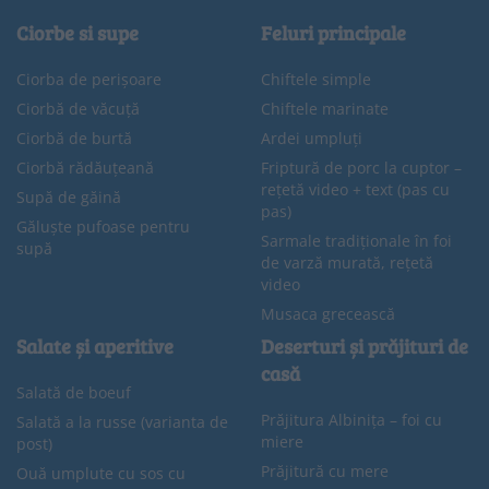
Ciorbe si supe
Feluri principale
Ciorba de perișoare
Chiftele simple
Ciorbă de văcuță
Chiftele marinate
Ciorbă de burtă
Ardei umpluți
Ciorbă rădăuțeană
Friptură de porc la cuptor –
rețetă video + text (pas cu
Supă de găină
pas)
Găluște pufoase pentru
Sarmale tradiționale în foi
supă
de varză murată, rețetă
video
Musaca grecească
Salate și aperitive
Deserturi și prăjituri de
casă
Salată de boeuf
Prăjitura Albinița – foi cu
Salată a la russe (varianta de
miere
post)
Prăjitură cu mere
Ouă umplute cu sos cu