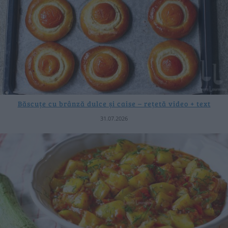
Băscuțe cu brânză dulce și caise – rețetă video + text
31.07.2026