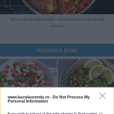
Pui cu sos de ardei copți – rețetă video și pas cu pas
25.07.2026
ULTIMELE ȘTIRI
www.lauralaurentiu.ro -
Do Not Process My
Personal Information
If you wish to opt-out of the sale, sharing to third parties, or