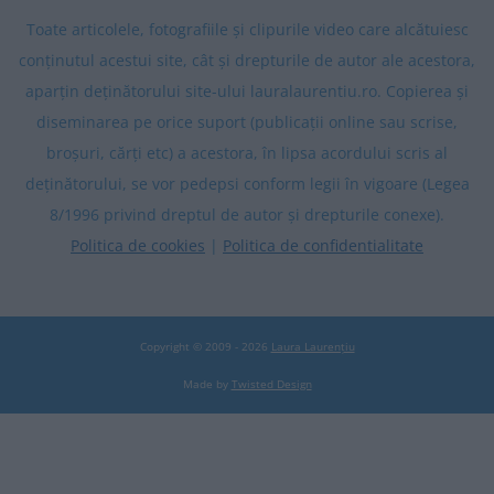
Toate articolele, fotografiile și clipurile video care alcătuiesc
conținutul acestui site, cât și drepturile de autor ale acestora,
aparțin deținătorului site-ului lauralaurentiu.ro. Copierea și
diseminarea pe orice suport (publicații online sau scrise,
broșuri, cărți etc) a acestora, în lipsa acordului scris al
deținătorului, se vor pedepsi conform legii în vigoare (Legea
8/1996 privind dreptul de autor și drepturile conexe).
Politica de cookies
|
Politica de confidentialitate
Copyright © 2009 - 2026
Laura Laurențiu
Made by
Twisted Design