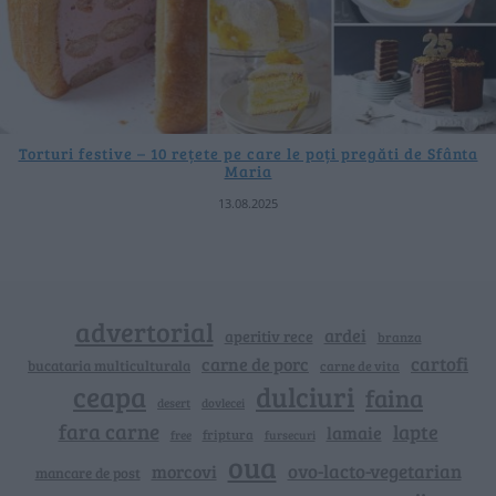
Torturi festive – 10 rețete pe care le poți pregăti de Sfânta
Maria
13.08.2025
advertorial
ardei
aperitiv rece
branza
cartofi
carne de porc
bucataria multiculturala
carne de vita
ceapa
dulciuri
faina
dovlecei
desert
fara carne
lapte
lamaie
friptura
free
fursecuri
oua
ovo-lacto-vegetarian
morcovi
mancare de post