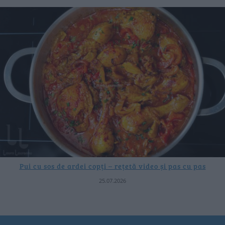
Pui cu sos de ardei copți – rețetă video și pas cu pas
25.07.2026