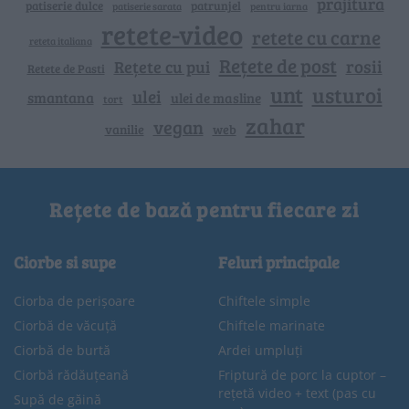
prajitura
patiserie dulce
patrunjel
patiserie sarata
pentru iarna
retete-video
retete cu carne
reteta italiana
Rețete de post
rosii
Rețete cu pui
Retete de Pasti
unt
usturoi
ulei
smantana
ulei de masline
tort
zahar
vegan
vanilie
web
Rețete de bază pentru fiecare zi
Ciorbe si supe
Feluri principale
Ciorba de perișoare
Chiftele simple
Ciorbă de văcuță
Chiftele marinate
Ciorbă de burtă
Ardei umpluți
Ciorbă rădăuțeană
Friptură de porc la cuptor –
rețetă video + text (pas cu
Supă de găină