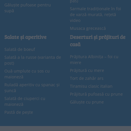
pas)
Găluște pufoase pentru
Sarmale tradiționale în foi
supă
de varză murată, rețetă
video
Musaca grecească
Salate și aperitive
Deserturi și prăjituri de
casă
Salată de boeuf
Prăjitura Albinița – foi cu
Salată a la russe (varianta de
miere
post)
Prăjitură cu mere
Ouă umplute cu sos cu
maioneză
Tort de zahăr ars
Ruladă aperitiv cu spanac și
Tiramisu clasic italian
șuncă
Prăjitură pufoasă cu prune
Salată de ciuperci cu
Găluște cu prune
maioneză
Pastă de pește