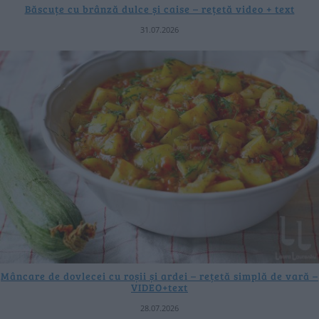
Băscuțe cu brânză dulce și caise – rețetă video + text
31.07.2026
Mâncare de dovlecei cu roșii și ardei – rețetă simplă de vară –
VIDEO+text
28.07.2026