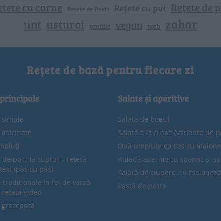
etete cu carne
Rețete de p
Rețete cu pui
Retete de Pasti
unt
zahar
usturoi
vegan
vanilie
web
Rețete de bază pentru fiecare zi
 principale
Salate și aperitive
e simple
Salată de boeuf
e marinate
Salată a la russe (varianta de p
mpluți
Ouă umplute cu sos cu maion
 de porc la cuptor – rețetă
Ruladă aperitiv cu spanac și ș
text (pas cu pas)
Salată de ciuperci cu maioneză
tradiționale în foi de varză
Pastă de pește
 rețetă video
 grecească