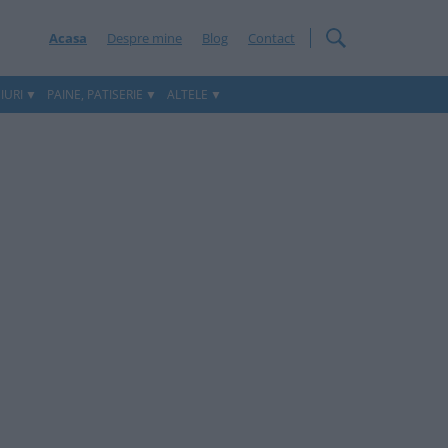
Acasa
Despre mine
Blog
Contact
IURI
PAINE, PATISERIE
ALTELE