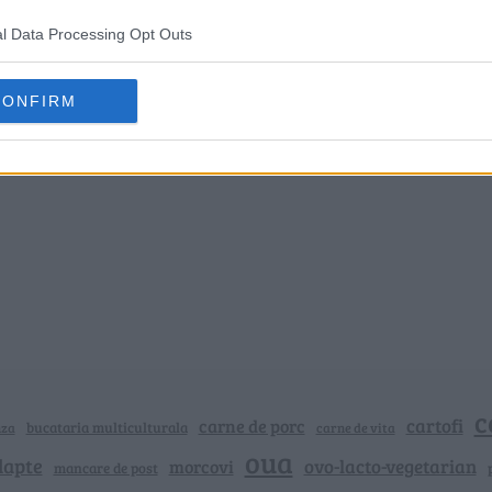
l Data Processing Opt Outs
CONFIRM
c
cartofi
carne de porc
bucataria multiculturala
nza
carne de vita
oua
lapte
ovo-lacto-vegetarian
morcovi
mancare de post