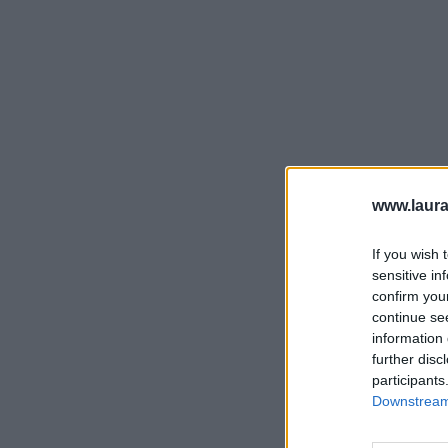
www.laura
If you wish 
sensitive in
confirm you
continue se
information 
further disc
participants
Downstream 