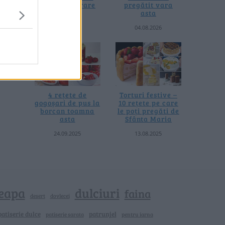
fără prelucrare
pregătit vara
termică
asta
06.08.2026
04.08.2026
4 rețete de
Torturi festive –
gogoșari de pus la
10 rețete pe care
borcan toamna
le poți pregăti de
asta
Sfânta Maria
24.09.2025
13.08.2025
eapa
dulciuri
faina
dovlecei
desert
patiserie dulce
patrunjel
patiserie sarata
pentru iarna