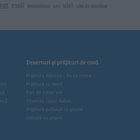
ost
rosii
ulei
smantana
ulei de masline
tort
Deserturi și prăjituri de casă
Prăjitura Albinița – foi cu miere
ost)
Prăjitură cu mere
eză
Tort de zahăr ars
uncă
Tiramisu clasic italian
Prăjitură pufoasă cu prune
Găluște cu prune