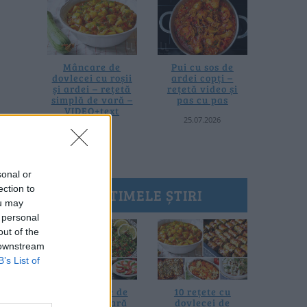
Mâncare de
Pui cu sos de
dovlecei cu roșii
ardei copți –
și ardei – rețetă
rețetă video și
simplă de vară –
pas cu pas
VIDEO+text
25.07.2026
28.07.2026
sonal or
ection to
ULTIMELE ȘTIRI
ou may
 personal
out of the
 downstream
B’s List of
20 de rețete de
10 rețete cu
salate de vară
dovlecei de