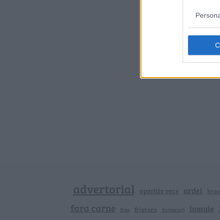
Persona
advertorial
ardei
aperitiv rece
bra
fara carne
lamaie
friptura
free
fursecuri