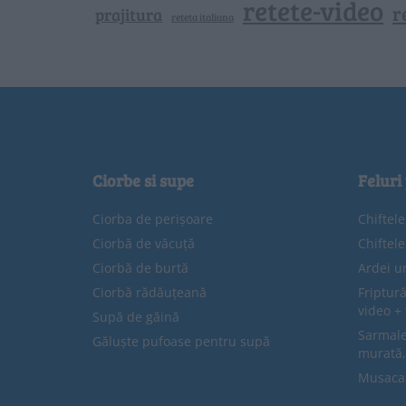
retete-video
r
prajitura
reteta italiana
Ciorbe si supe
Feluri
Ciorba de perișoare
Chiftel
Ciorbă de văcuță
Chiftel
Ciorbă de burtă
Ardei u
Ciorbă rădăuțeană
Friptură
video + 
Supă de găină
Sarmale 
Găluște pufoase pentru supă
murată,
Musaca