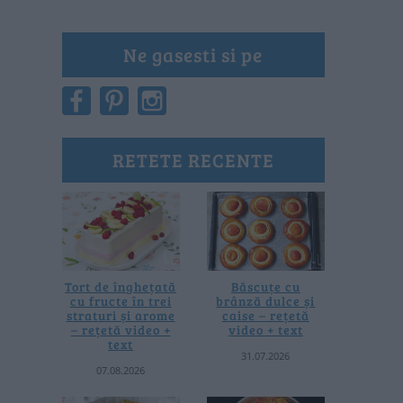
Ne gasesti si pe
RETETE RECENTE
Tort de înghețată
Băscuțe cu
cu fructe în trei
brânză dulce și
straturi și arome
caise – rețetă
– rețetă video +
video + text
text
31.07.2026
07.08.2026