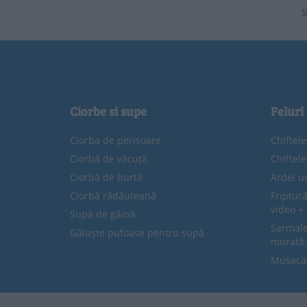
u
Ciorbe si supe
Feluri
Ciorba de perișoare
Chiftel
Ciorbă de văcuță
Chiftel
Ciorbă de burtă
Ardei u
Ciorbă rădăuțeană
Friptură
video + 
Supă de găină
Sarmale 
Găluște pufoase pentru supă
murată,
Musaca