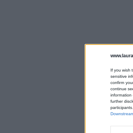
www.laura
If you wish 
sensitive in
confirm you
continue se
information 
further disc
participants
Downstream 