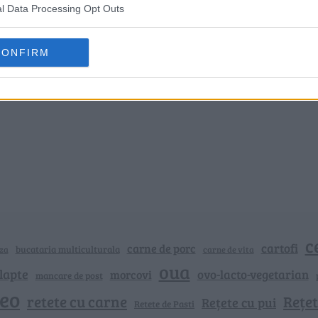
l Data Processing Opt Outs
CONFIRM
c
cartofi
carne de porc
bucataria multiculturala
za
carne de vita
oua
lapte
ovo-lacto-vegetarian
morcovi
mancare de post
deo
retete cu carne
Rețet
Rețete cu pui
Retete de Pasti