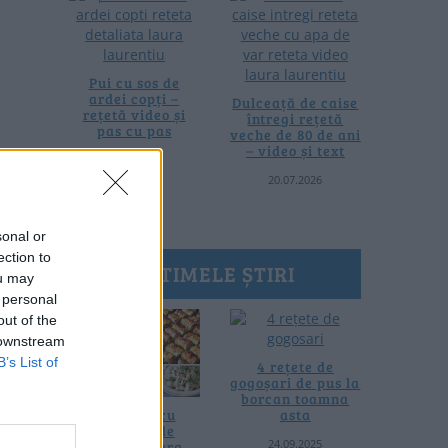
Pui cu sos de
ardei copți –
Dulceață de caise
rețetă video și
întregi rețetă
pas cu pas
veche de 80 de ani
– video și text
25.07.2026
20.07.2026
sonal or
ection to
ULTIMELE ȘTIRI
ou may
 personal
out of the
 downstream
B’s List of
4 rețete de
gogoșari de pus la
borcan toamna
10 rețete cu
asta
dovlecei de
24.09.2025
pregătit vara