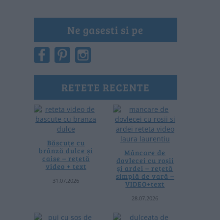
Ne gasesti si pe
RETETE RECENTE
Băscuțe cu
brânză dulce și
Mâncare de
caise – rețetă
dovlecei cu roșii
video + text
și ardei – rețetă
simplă de vară –
31.07.2026
VIDEO+text
28.07.2026