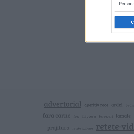
Persona
advertorial
ardei
aperitiv rece
bran
fara carne
lamaie
friptura
free
fursecuri
retete-vi
prajitura
reteta italiana