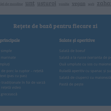
unt
zaha
usturoi
vegan
lei de masline
vanilie
web
Rețete de bază pentru fiecare zi
 principale
Salate și aperitive
e simple
Salată de boeuf
e marinate
Salată a la russe (varianta de p
mpluți
Ouă umplute cu sos cu maion
 de porc la cuptor – rețetă
Ruladă aperitiv cu spanac și ș
text (pas cu pas)
Salată de ciuperci cu maioneză
tradiționale în foi de varză
Pastă de pește
 rețetă video
 grecească