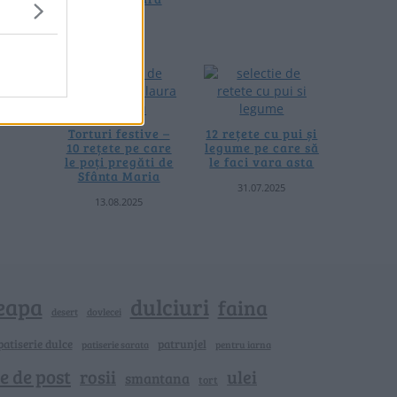
asta
04.08.2026
Torturi festive –
12 rețete cu pui și
10 rețete pe care
legume pe care să
le poți pregăti de
le faci vara asta
Sfânta Maria
31.07.2025
13.08.2025
eapa
dulciuri
faina
dovlecei
desert
patiserie dulce
patrunjel
patiserie sarata
pentru iarna
e de post
rosii
ulei
smantana
tort