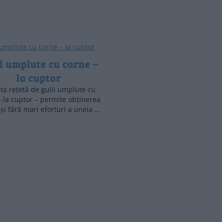
i umplute cu carne –
la cuptor
ta rețetă de gulii umplute cu
– la cuptor – permite obținerea
și fără mari eforturi a uneia …