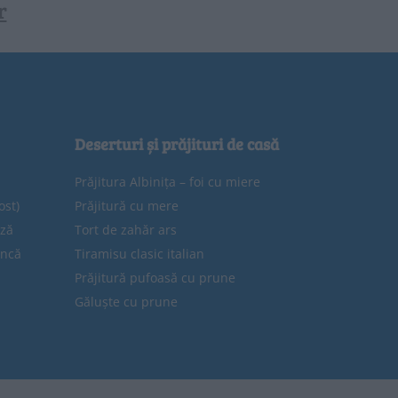
r
Deserturi și prăjituri de casă
Prăjitura Albinița – foi cu miere
ost)
Prăjitură cu mere
eză
Tort de zahăr ars
uncă
Tiramisu clasic italian
Prăjitură pufoasă cu prune
Găluște cu prune