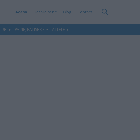
Acasa
Despre mine
Blog
Contact
IURI
PAINE, PATISERIE
ALTELE