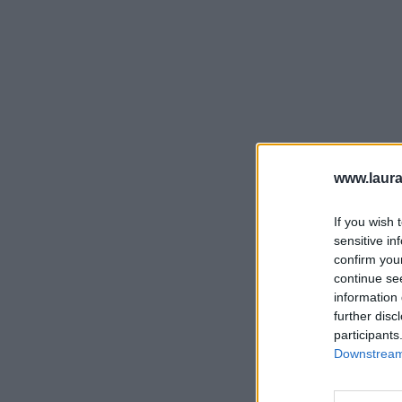
www.laura
If you wish 
sensitive in
confirm you
continue se
information 
further disc
participants
Downstream 