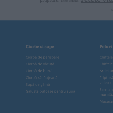
prajitura
reteta italiana
u
Ciorbe si supe
Feluri
Ciorba de perișoare
Chiftel
Ciorbă de văcuță
Chiftel
Ciorbă de burtă
Ardei u
Ciorbă rădăuțeană
Friptură
video + 
Supă de găină
Sarmale 
Găluște pufoase pentru supă
murată,
Musaca