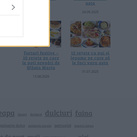
asta
asta
04.08.2026
24.09.2025
Torturi festive –
12 rețete cu pui și
10 rețete pe care
legume pe care să
le poți pregăti de
le faci vara asta
Sfânta Maria
31.07.2025
13.08.2025
eapa
dulciuri
faina
dovlecei
desert
patiserie dulce
patrunjel
patiserie sarata
pentru iarna
e de post
rosii
ulei