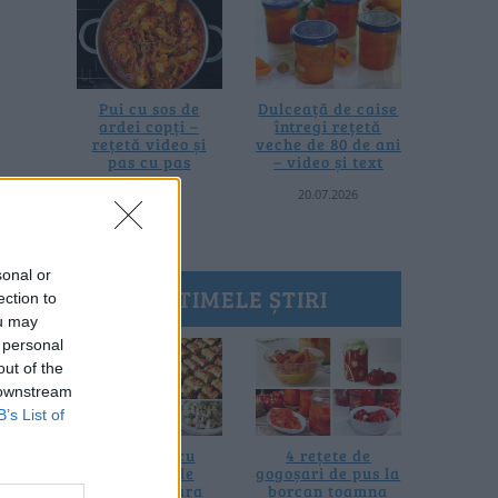
Pui cu sos de
Dulceață de caise
ardei copți –
întregi rețetă
rețetă video și
veche de 80 de ani
pas cu pas
– video și text
25.07.2026
20.07.2026
sonal or
ULTIMELE ȘTIRI
ection to
ou may
 personal
out of the
 downstream
B’s List of
10 rețete cu
4 rețete de
dovlecei de
gogoșari de pus la
pregătit vara
borcan toamna