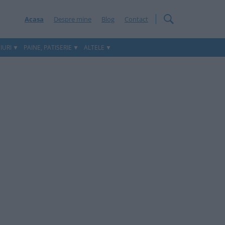
Acasa
Despre mine
Blog
Contact
IURI
PAINE, PATISERIE
ALTELE