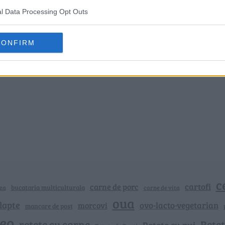
l Data Processing Opt Outs
CONFIRM
c
cartofi
carne de porc
bucataria multiculturala
za
carne de vita
oua
lapte
ovo-lacto-vegetarian
morcovi
mancare de post
deo
retete cu carne
Rețet
Rețete cu pui