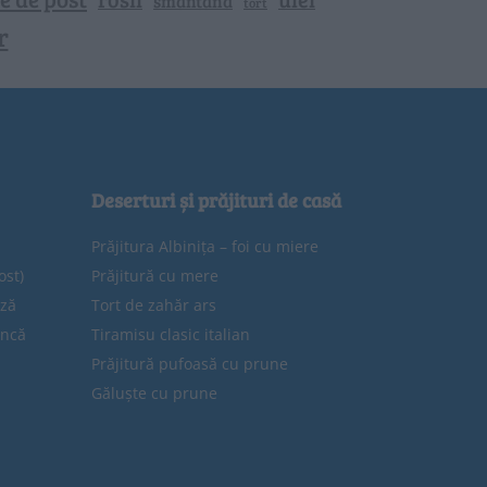
smantana
tort
r
Deserturi și prăjituri de casă
Prăjitura Albinița – foi cu miere
ost)
Prăjitură cu mere
eză
Tort de zahăr ars
uncă
Tiramisu clasic italian
Prăjitură pufoasă cu prune
Găluște cu prune