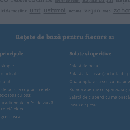
Retete de Pasti
unt
zaha
usturoi
vegan
lei de masline
vanilie
web
Rețete de bază pentru fiecare zi
 principale
Salate și aperitive
e simple
Salată de boeuf
e marinate
Salată a la russe (varianta de p
mpluți
Ouă umplute cu sos cu maion
 de porc la cuptor – rețetă
Ruladă aperitiv cu spanac și ș
text (pas cu pas)
Salată de ciuperci cu maioneză
tradiționale în foi de varză
Pastă de pește
 rețetă video
 grecească