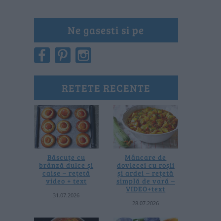
Ne gasesti si pe
RETETE RECENTE
Băscuțe cu
Mâncare de
brânză dulce și
dovlecei cu roșii
caise – rețetă
și ardei – rețetă
video + text
simplă de vară –
VIDEO+text
31.07.2026
28.07.2026