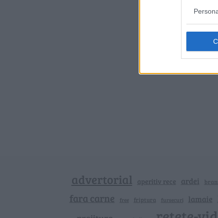
Persona
advertorial
ardei
aperitiv rece
bran
fara carne
lamaie
friptura
free
fursecuri
retete-vi