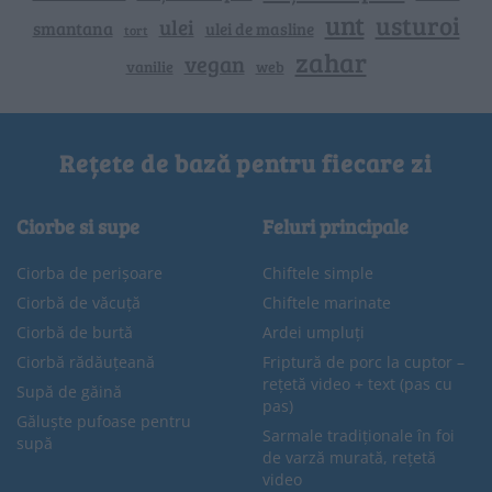
unt
usturoi
ulei
smantana
ulei de masline
tort
zahar
vegan
vanilie
web
Rețete de bază pentru fiecare zi
Ciorbe si supe
Feluri principale
Ciorba de perișoare
Chiftele simple
Ciorbă de văcuță
Chiftele marinate
Ciorbă de burtă
Ardei umpluți
Ciorbă rădăuțeană
Friptură de porc la cuptor –
rețetă video + text (pas cu
Supă de găină
pas)
Găluște pufoase pentru
Sarmale tradiționale în foi
supă
de varză murată, rețetă
video