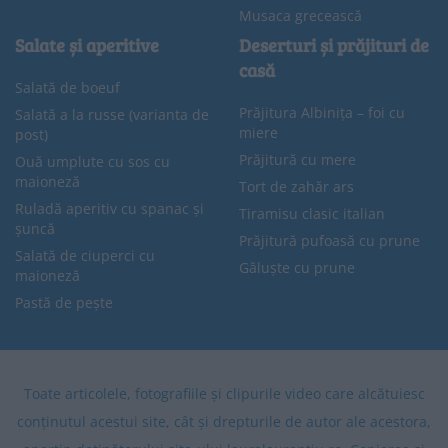
Musaca grecească
Salate și aperitive
Deserturi și prăjituri de
casă
Salată de boeuf
Prăjitura Albinița – foi cu
Salată a la russe (varianta de
miere
post)
Prăjitură cu mere
Ouă umplute cu sos cu
maioneză
Tort de zahăr ars
Ruladă aperitiv cu spanac și
Tiramisu clasic italian
șuncă
Prăjitură pufoasă cu prune
Salată de ciuperci cu
Găluște cu prune
maioneză
Pastă de pește
Toate articolele, fotografiile și clipurile video care alcătuiesc
conținutul acestui site, cât și drepturile de autor ale acestora,