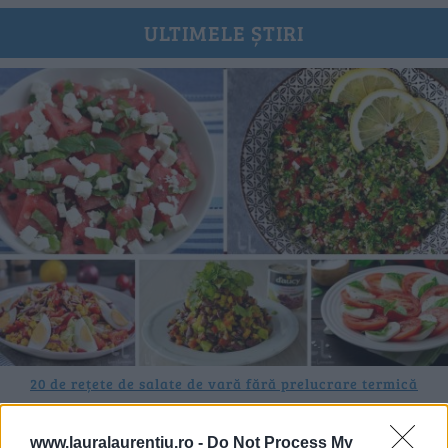
ULTIMELE ȘTIRI
20 de rețete de salate de vară fără prelucrare termică
06.08.2026
www.lauralaurentiu.ro -
Do Not Process My