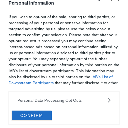
Personal Information
If you wish to opt-out of the sale, sharing to third parties, or
processing of your personal or sensitive information for
targeted advertising by us, please use the below opt-out
section to confirm your selection. Please note that after your
opt-out request is processed you may continue seeing
interest-based ads based on personal information utilized by
us or personal information disclosed to third parties prior to
your opt-out. You may separately opt-out of the further
disclosure of your personal information by third parties on the
IAB’s list of downstream participants. This information may
also be disclosed by us to third parties on the
IAB’s List of
Downstream Participants
that may further disclose it to other
10 rețete cu dovlecei de pregătit vara asta
third parties.
04.08.2026
Personal Data Processing Opt Outs
CONFIRM
4 rețete de gogoșari de pus la borcan toamna asta
24.09.2025