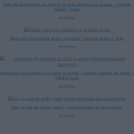
Tort de înghețată cu fructe în trei straturi și arome – rețetă
video + text
07.08.2026
Băscuțe cu brânză dulce și caise – rețetă video + text
31.07.2026
Mâncare de dovlecei cu roșii și ardei – rețetă simplă de vară –
VIDEO+text
28.07.2026
Pui cu sos de ardei copți – rețetă video și pas cu pas
25.07.2026