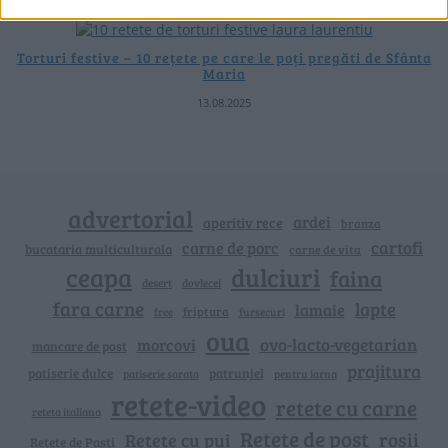
Torturi festive – 10 rețete pe care le poți pregăti de Sfânta
Maria
13.08.2025
advertorial
ardei
aperitiv rece
branza
cartofi
carne de porc
bucataria multiculturala
carne de vita
ceapa
dulciuri
faina
dovlecei
desert
fara carne
lapte
lamaie
friptura
free
fursecuri
oua
ovo-lacto-vegetarian
morcovi
mancare de post
prajitura
patiserie dulce
patrunjel
patiserie sarata
pentru iarna
retete-video
retete cu carne
reteta italiana
Rețete de post
rosii
Rețete cu pui
Retete de Pasti