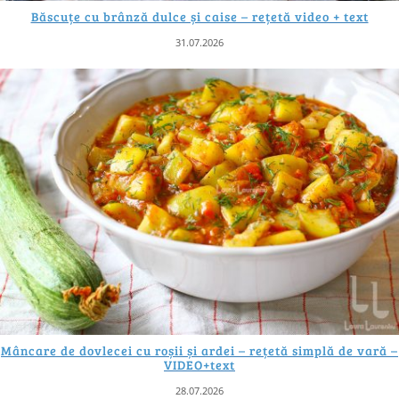
Băscuțe cu brânză dulce și caise – rețetă video + text
31.07.2026
Mâncare de dovlecei cu roșii și ardei – rețetă simplă de vară –
VIDEO+text
28.07.2026