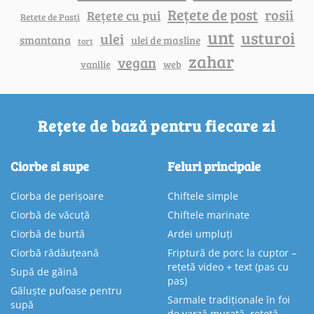
Rețete de post
rosii
Rețete cu pui
Retete de Pasti
unt
usturoi
ulei
smantana
ulei de masline
tort
zahar
vegan
vanilie
web
Rețete de bază pentru fiecare zi
Ciorbe si supe
Feluri principale
Ciorba de perișoare
Chiftele simple
Ciorbă de văcuță
Chiftele marinate
Ciorbă de burtă
Ardei umpluți
Ciorbă rădăuțeană
Friptură de porc la cuptor –
rețetă video + text (pas cu
Supă de găină
pas)
Găluște pufoase pentru
Sarmale tradiționale în foi
supă
de varză murată, rețetă