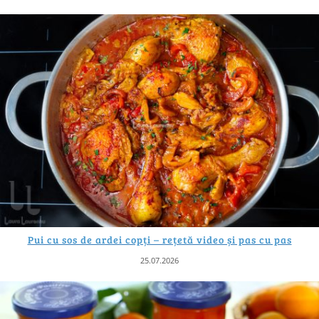
Pui cu sos de ardei copți – rețetă video și pas cu pas
25.07.2026