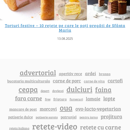
Torturi festive – 10 rețete pe care le poți pregăti de Sfânta
Maria
13.08.2025
advertorial
ardei
aperitiv rece
branza
cartofi
carne de porc
bucataria multiculturala
carne de vita
ceapa
dulciuri
faina
dovlecei
desert
fara carne
lapte
lamaie
friptura
free
fursecuri
oua
ovo-lacto-vegetarian
morcovi
mancare de post
prajitura
patiserie dulce
patrunjel
patiserie sarata
pentru iarna
retete-video
retete cu carne
reteta italiana