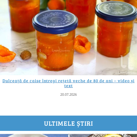
Dulceață de caise întregi rețetă veche de 80 de ani – video și
text
20.07.2026
ULTIMELE ȘTIRI