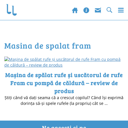
masina de spalat fram
Mașina de spălat rufe și uscătorul de rufe
Fram cu pompă de căldură – review de
produs
Știți când vă dați seama că a crescut copilul? Când își exprimă
dorința să-și spele rufele (la propriu) cât se …
Ne gasesti si pe