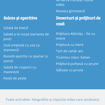
video
Musaca grecească
Salate și aperitive
Deserturi și prăjituri de
casă
Salată de boeuf
Prăjitura Albinița – foi cu
Salată a la russe (varianta de
miere
post)
Prăjitură cu mere
Ouă umplute cu sos cu
maioneză
Tort de zahăr ars
Ruladă aperitiv cu spanac și
Tiramisu clasic italian
șuncă
Prăjitură pufoasă cu prune
Salată de ciuperci cu
Găluște cu prune
maioneză
Pastă de pește
Toate articolele, fotografiile și clipurile video care alcătuiesc