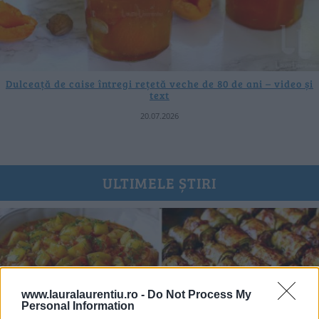
Dulceață de caise întregi rețetă veche de 80 de ani – video și
text
20.07.2026
ULTIMELE ȘTIRI
www.lauralaurentiu.ro -
Do Not Process My
Personal Information