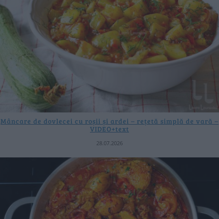
Mâncare de dovlecei cu roșii și ardei – rețetă simplă de vară –
VIDEO+text
28.07.2026