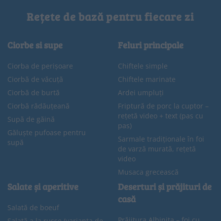
Rețete de bază pentru fiecare zi
Ciorbe si supe
Feluri principale
Ciorba de perișoare
Chiftele simple
Ciorbă de văcuță
Chiftele marinate
Ciorbă de burtă
Ardei umpluți
Ciorbă rădăuțeană
Friptură de porc la cuptor –
rețetă video + text (pas cu
Supă de găină
pas)
Găluște pufoase pentru
Sarmale tradiționale în foi
supă
de varză murată, rețetă
video
Musaca grecească
Salate și aperitive
Deserturi și prăjituri de
casă
Salată de boeuf
Prăjitura Albinița – foi cu
Salată a la russe (varianta de