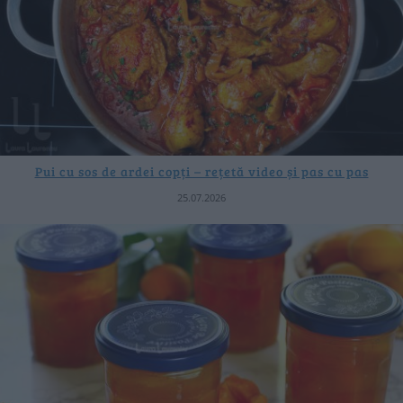
Pui cu sos de ardei copți – rețetă video și pas cu pas
25.07.2026