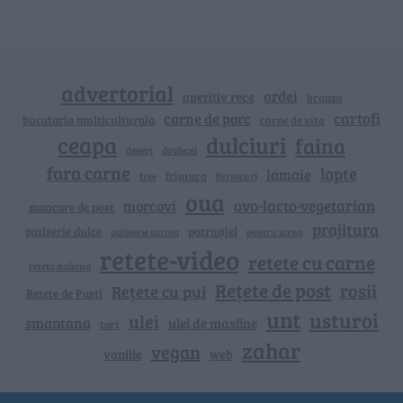
advertorial
ardei
aperitiv rece
branza
cartofi
carne de porc
bucataria multiculturala
carne de vita
ceapa
dulciuri
faina
dovlecei
desert
fara carne
lapte
lamaie
friptura
free
fursecuri
oua
ovo-lacto-vegetarian
morcovi
mancare de post
prajitura
patiserie dulce
patrunjel
patiserie sarata
pentru iarna
retete-video
retete cu carne
reteta italiana
Rețete de post
rosii
Rețete cu pui
Retete de Pasti
unt
usturoi
ulei
smantana
ulei de masline
tort
zahar
vegan
vanilie
web