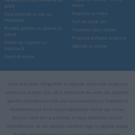
miere
post)
Prăjitură cu mere
Ouă umplute cu sos cu
maioneză
Tort de zahăr ars
Ruladă aperitiv cu spanac și
Tiramisu clasic italian
șuncă
Prăjitură pufoasă cu prune
Salată de ciuperci cu
Găluște cu prune
maioneză
Pastă de pește
Toate articolele, fotografiile și clipurile video care alcătuiesc
conținutul acestui site, cât și drepturile de autor ale acestora,
aparțin deținătorului site-ului lauralaurentiu.ro. Copierea și
diseminarea pe orice suport (publicații online sau scrise,
broșuri, cărți etc) a acestora, în lipsa acordului scris al
deținătorului, se vor pedepsi conform legii în vigoare (Legea
8/1996 privind dreptul de autor și drepturile conexe).