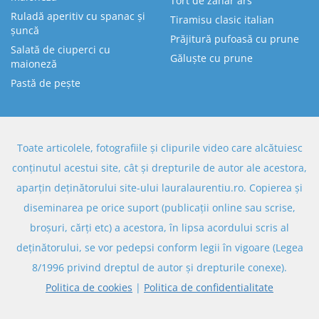
Tort de zahăr ars
Ruladă aperitiv cu spanac și
Tiramisu clasic italian
șuncă
Prăjitură pufoasă cu prune
Salată de ciuperci cu
Găluște cu prune
maioneză
Pastă de pește
Toate articolele, fotografiile și clipurile video care alcătuiesc
conținutul acestui site, cât și drepturile de autor ale acestora,
aparțin deținătorului site-ului lauralaurentiu.ro. Copierea și
diseminarea pe orice suport (publicații online sau scrise,
broșuri, cărți etc) a acestora, în lipsa acordului scris al
deținătorului, se vor pedepsi conform legii în vigoare (Legea
8/1996 privind dreptul de autor și drepturile conexe).
Politica de cookies
|
Politica de confidentialitate