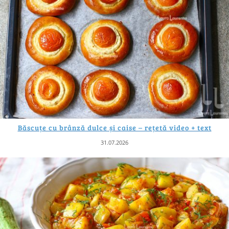
Băscuțe cu brânză dulce și caise – rețetă video + text
31.07.2026