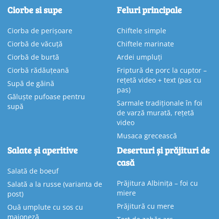
Ciorbe si supe
Feluri principale
Ciorba de perișoare
Chiftele simple
Ciorbă de văcuță
Chiftele marinate
Ciorbă de burtă
Ardei umpluți
Ciorbă rădăuțeană
Friptură de porc la cuptor –
rețetă video + text (pas cu
Supă de găină
pas)
Găluște pufoase pentru
Sarmale tradiționale în foi
supă
de varză murată, rețetă
video
Musaca grecească
Salate și aperitive
Deserturi și prăjituri de
casă
Salată de boeuf
Prăjitura Albinița – foi cu
Salată a la russe (varianta de
miere
post)
Prăjitură cu mere
Ouă umplute cu sos cu
maioneză