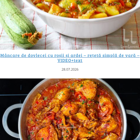
Mâncare de dovlecei cu roșii și ardei – rețetă simplă de vară –
VIDEO+text
28.07.2026