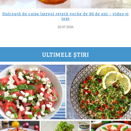
Dulceață de caise întregi rețetă veche de 80 de ani – video și
text
20.07.2026
ULTIMELE ȘTIRI