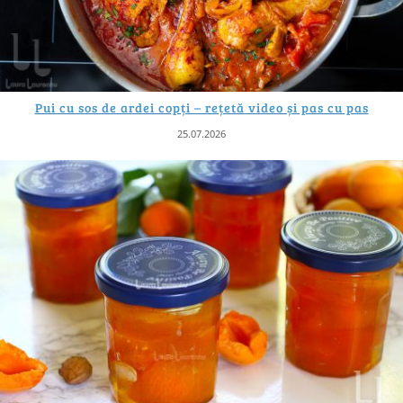
Pui cu sos de ardei copți – rețetă video și pas cu pas
25.07.2026