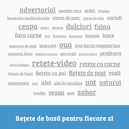
advertorial
ardei
aperitiv rece
branza
cartofi
carne de porc
bucataria multiculturala
carne de vita
ceapa
dulciuri
faina
dovlecei
desert
fara carne
lapte
lamaie
friptura
free
fursecuri
oua
ovo-lacto-vegetarian
morcovi
mancare de post
prajitura
patiserie dulce
patrunjel
patiserie sarata
pentru iarna
retete-video
retete cu carne
reteta italiana
Rețete de post
rosii
Rețete cu pui
Retete de Pasti
unt
usturoi
ulei
smantana
ulei de masline
tort
zahar
vegan
vanilie
web
Rețete de bază pentru fiecare zi