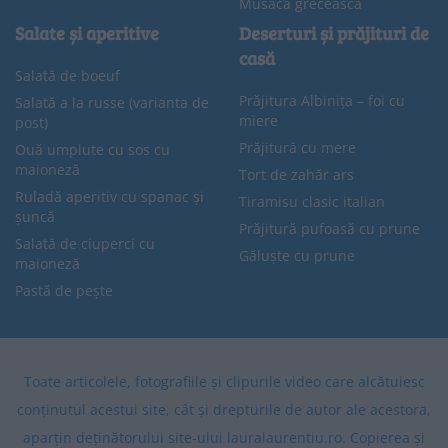
Musaca grecească
Salate și aperitive
Deserturi și prăjituri de
casă
Salată de boeuf
Prăjitura Albinița – foi cu
Salată a la russe (varianta de
miere
post)
Prăjitură cu mere
Ouă umplute cu sos cu
maioneză
Tort de zahăr ars
Ruladă aperitiv cu spanac și
Tiramisu clasic italian
șuncă
Prăjitură pufoasă cu prune
Salată de ciuperci cu
Găluște cu prune
maioneză
Pastă de pește
Toate articolele, fotografiile și clipurile video care alcătuiesc
conținutul acestui site, cât și drepturile de autor ale acestora,
aparțin deținătorului site-ului lauralaurentiu.ro. Copierea și