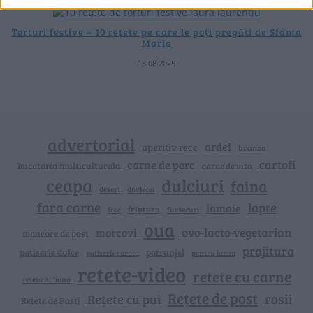
Torturi festive – 10 rețete pe care le poți pregăti de Sfânta
Maria
13.08.2025
advertorial
ardei
aperitiv rece
branza
cartofi
carne de porc
bucataria multiculturala
carne de vita
ceapa
dulciuri
faina
dovlecei
desert
fara carne
lapte
lamaie
friptura
free
fursecuri
oua
ovo-lacto-vegetarian
morcovi
mancare de post
prajitura
patiserie dulce
patrunjel
patiserie sarata
pentru iarna
retete-video
retete cu carne
reteta italiana
Rețete de post
rosii
Rețete cu pui
Retete de Pasti