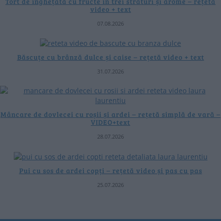
Tort de înghețată cu fructe în trei straturi și arome – rețetă
video + text
07.08.2026
Băscuțe cu brânză dulce și caise – rețetă video + text
31.07.2026
Mâncare de dovlecei cu roșii și ardei – rețetă simplă de vară –
VIDEO+text
28.07.2026
Pui cu sos de ardei copți – rețetă video și pas cu pas
25.07.2026