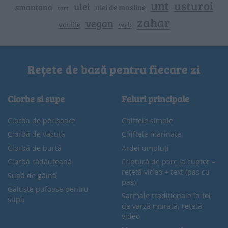
unt
usturoi
ulei
smantana
ulei de masline
tort
zahar
vegan
vanilie
web
Rețete de bază pentru fiecare zi
Ciorbe si supe
Feluri principale
Ciorba de perișoare
Chiftele simple
Ciorbă de văcuță
Chiftele marinate
Ciorbă de burtă
Ardei umpluți
Ciorbă rădăuțeană
Friptură de porc la cuptor –
rețetă video + text (pas cu
Supă de găină
pas)
Găluște pufoase pentru
Sarmale tradiționale în foi
supă
de varză murată, rețetă
video