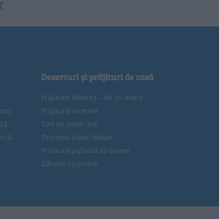
r
Deserturi și prăjituri de casă
Prăjitura Albinița – foi cu miere
ost)
Prăjitură cu mere
eză
Tort de zahăr ars
uncă
Tiramisu clasic italian
Prăjitură pufoasă cu prune
Găluște cu prune