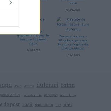
termică
asta
06.08.2026
04.08.2026
4 rețete de
gogoșari de pus la
Torturi festive –
borcan toamna
10 rețete pe care
asta
le poți pregăti de
Sfânta Maria
24.09.2025
13.08.2025
eapa
dulciuri
faina
dovlecei
desert
patiserie dulce
patrunjel
patiserie sarata
pentru iarna
e de post
rosii
ulei
smantana
tort