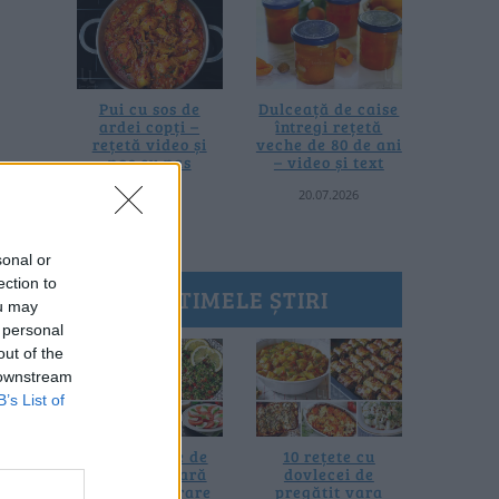
Pui cu sos de
Dulceață de caise
ardei copți –
întregi rețetă
rețetă video și
veche de 80 de ani
pas cu pas
– video și text
25.07.2026
20.07.2026
sonal or
ection to
ULTIMELE ȘTIRI
ou may
 personal
out of the
 downstream
B’s List of
20 de rețete de
10 rețete cu
salate de vară
dovlecei de
fără prelucrare
pregătit vara