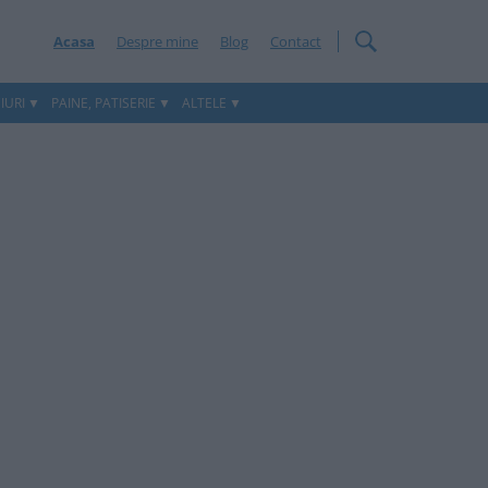
Acasa
Despre mine
Blog
Contact
IURI
PAINE, PATISERIE
ALTELE