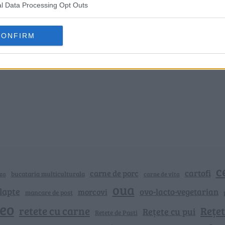
l Data Processing Opt Outs
CONFIRM
c
cartofi
carne de porc
bucataria multiculturala
za
carne de vita
oua
lapte
ovo-lacto-vegetarian
morcovi
mancare de post
deo
retete cu carne
Rețet
Rețete cu pui
Retete de Pasti