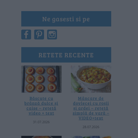
Ne gasesti si pe
RETETE RECENTE
Băscuțe cu
Mâncare de
brânză dulce și
dovlecei cu roșii
caise – rețetă
și ardei – rețetă
video + text
simplă de vară –
VIDEO+text
31.07.2026
28.07.2026