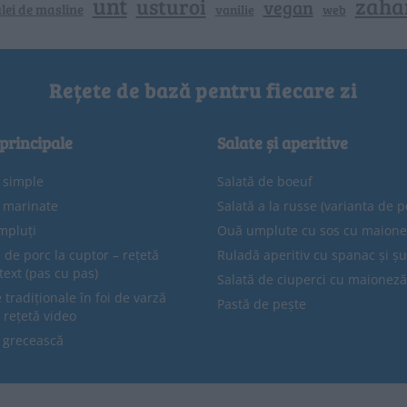
unt
zaha
usturoi
vegan
lei de masline
vanilie
web
Rețete de bază pentru fiecare zi
 principale
Salate și aperitive
e simple
Salată de boeuf
e marinate
Salată a la russe (varianta de p
mpluți
Ouă umplute cu sos cu maion
 de porc la cuptor – rețetă
Ruladă aperitiv cu spanac și ș
text (pas cu pas)
Salată de ciuperci cu maioneză
tradiționale în foi de varză
Pastă de pește
 rețetă video
 grecească