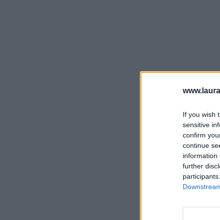
www.laura
If you wish 
sensitive in
confirm you
continue se
information 
further disc
participants
Downstream 