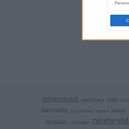
Persona
advertorial
ardei
aperitiv rece
bran
fara carne
lamaie
friptura
free
fursecuri
retete-vi
prajitura
reteta italiana