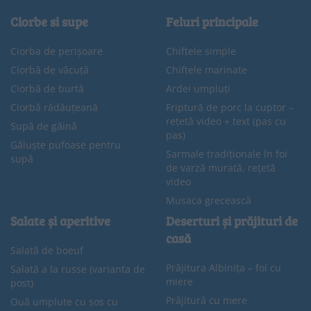
Ciorbe si supe
Feluri principale
Ciorba de perișoare
Chiftele simple
Ciorbă de văcuță
Chiftele marinate
Ciorbă de burtă
Ardei umpluți
Ciorbă rădăuțeană
Friptură de porc la cuptor –
rețetă video + text (pas cu
Supă de găină
pas)
Găluște pufoase pentru
Sarmale tradiționale în foi
supă
de varză murată, rețetă
video
Musaca grecească
Salate și aperitive
Deserturi și prăjituri de
casă
Salată de boeuf
Prăjitura Albinița – foi cu
Salată a la russe (varianta de
miere
post)
Prăjitură cu mere
Ouă umplute cu sos cu