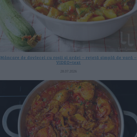
Mâncare de dovlecei cu roșii și ardei – rețetă simplă de vară –
VIDEO+text
28.07.2026