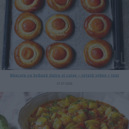
Băscuțe cu brânză dulce și caise – rețetă video + text
31.07.2026