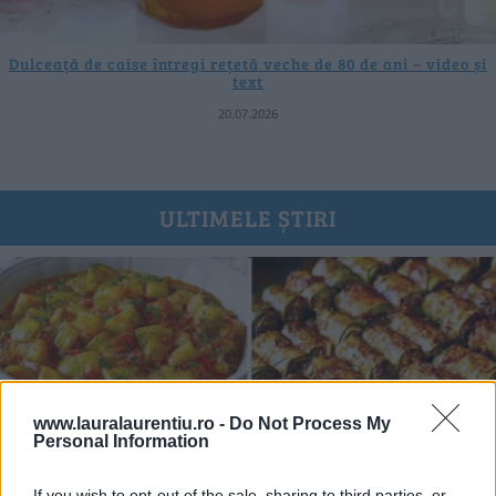
Dulceață de caise întregi rețetă veche de 80 de ani – video și
text
20.07.2026
ULTIMELE ȘTIRI
www.lauralaurentiu.ro -
Do Not Process My
Personal Information
If you wish to opt-out of the sale, sharing to third parties, or