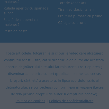
maioneză
Tort de zahăr ars
Ruladă aperitiv cu spanac și
Tiramisu clasic italian
șuncă
Prăjitură pufoasă cu prune
Salată de ciuperci cu
Găluște cu prune
maioneză
Pastă de pește
Toate articolele, fotografiile și clipurile video care alcătuiesc
conținutul acestui site, cât și drepturile de autor ale acestora,
aparțin deținătorului site-ului lauralaurentiu.ro. Copierea și
diseminarea pe orice suport (publicații online sau scrise,
broșuri, cărți etc) a acestora, în lipsa acordului scris al
deținătorului, se vor pedepsi conform legii în vigoare (Legea
8/1996 privind dreptul de autor și drepturile conexe).
Politica de cookies
|
Politica de confidentialitate