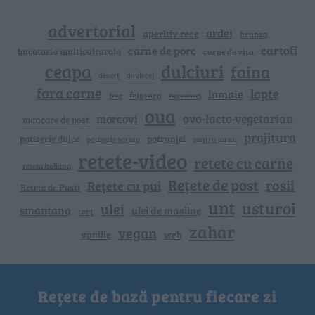
advertorial
ardei
aperitiv rece
branza
cartofi
carne de porc
bucataria multiculturala
carne de vita
ceapa
dulciuri
faina
dovlecei
desert
fara carne
lapte
lamaie
friptura
free
fursecuri
oua
ovo-lacto-vegetarian
morcovi
mancare de post
prajitura
patiserie dulce
patrunjel
patiserie sarata
pentru iarna
retete-video
retete cu carne
reteta italiana
Rețete de post
rosii
Rețete cu pui
Retete de Pasti
unt
usturoi
ulei
smantana
ulei de masline
tort
zahar
vegan
vanilie
web
Rețete de bază pentru fiecare zi