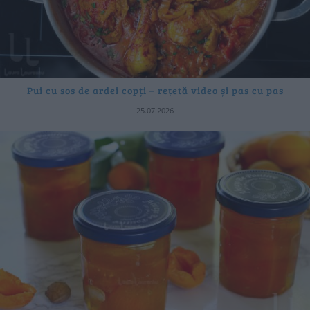
Pui cu sos de ardei copți – rețetă video și pas cu pas
25.07.2026