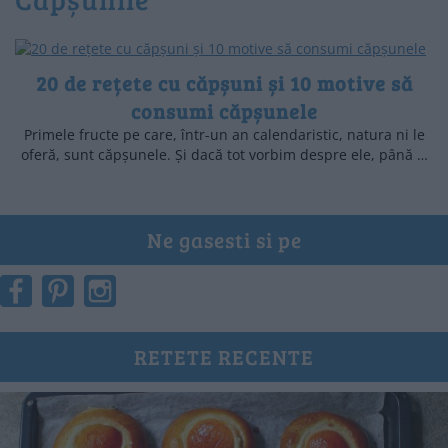
20 de rețete cu căpșuni și 10 motive să
consumi căpșunele
Primele fructe pe care, într-un an calendaristic, natura ni le
oferă, sunt căpșunele. Și dacă tot vorbim despre ele, până …
Ne gasesti si pe
RETETE RECENTE