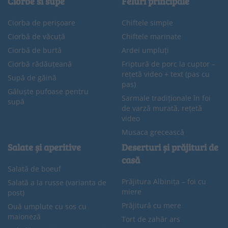
Ciorbe si supe
Feluri principale
Ciorba de perișoare
Chiftele simple
Ciorbă de văcuță
Chiftele marinate
Ciorbă de burtă
Ardei umpluți
Ciorbă rădăuțeană
Friptură de porc la cuptor –
rețetă video + text (pas cu
Supă de găină
pas)
Găluște pufoase pentru
Sarmale tradiționale în foi
supă
de varză murată, rețetă
video
Musaca grecească
Salate și aperitive
Deserturi și prăjituri de
casă
Salată de boeuf
Prăjitura Albinița – foi cu
Salată a la russe (varianta de
miere
post)
Prăjitură cu mere
Ouă umplute cu sos cu
maioneză
Tort de zahăr ars