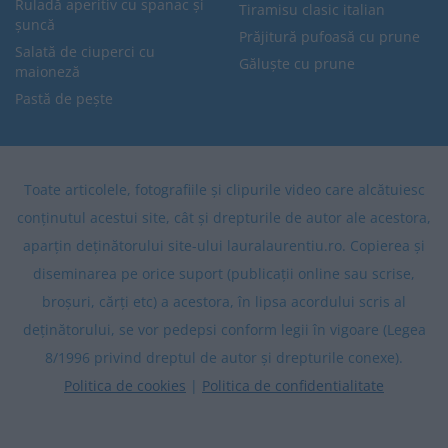
Ruladă aperitiv cu spanac și
Tiramisu clasic italian
șuncă
Prăjitură pufoasă cu prune
Salată de ciuperci cu
Găluște cu prune
maioneză
Pastă de pește
Toate articolele, fotografiile și clipurile video care alcătuiesc
conținutul acestui site, cât și drepturile de autor ale acestora,
aparțin deținătorului site-ului lauralaurentiu.ro. Copierea și
diseminarea pe orice suport (publicații online sau scrise,
broșuri, cărți etc) a acestora, în lipsa acordului scris al
deținătorului, se vor pedepsi conform legii în vigoare (Legea
8/1996 privind dreptul de autor și drepturile conexe).
Politica de cookies
|
Politica de confidentialitate