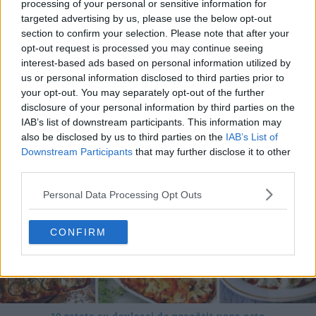
processing of your personal or sensitive information for
targeted advertising by us, please use the below opt-out
section to confirm your selection. Please note that after your
opt-out request is processed you may continue seeing
20 de rețete de salate de vară fără prelucrare termică
interest-based ads based on personal information utilized by
06.08.2026
us or personal information disclosed to third parties prior to
your opt-out. You may separately opt-out of the further
disclosure of your personal information by third parties on the
IAB’s list of downstream participants. This information may
also be disclosed by us to third parties on the
IAB’s List of
Downstream Participants
that may further disclose it to other
third parties.
Personal Data Processing Opt Outs
CONFIRM
10 rețete cu dovlecei de pregătit vara asta