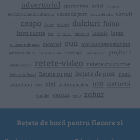
advertorial
ardei
aperitiv rece
branza
cartofi
carne de porc
bucataria multiculturala
carne de vita
ceapa
dulciuri
faina
dovlecei
desert
fara carne
lapte
lamaie
friptura
free
fursecuri
oua
ovo-lacto-vegetarian
morcovi
mancare de post
prajitura
patiserie dulce
patrunjel
patiserie sarata
pentru iarna
retete-video
retete cu carne
reteta italiana
Rețete de post
rosii
Rețete cu pui
Retete de Pasti
unt
usturoi
ulei
smantana
ulei de masline
tort
zahar
vegan
vanilie
web
Rețete de bază pentru fiecare zi