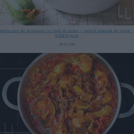
Mâncare de dovlecei cu roșii și ardei – rețetă simplă de vară –
VIDEO+text
28.07.2026