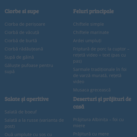
Ciorbe si supe
Feluri principale
Ciorba de perișoare
Chiftele simple
Ciorbă de văcuță
Chiftele marinate
Ciorbă de burtă
Ardei umpluți
Ciorbă rădăuțeană
Friptură de porc la cuptor –
rețetă video + text (pas cu
Supă de găină
pas)
Găluște pufoase pentru
Sarmale tradiționale în foi
supă
de varză murată, rețetă
video
Musaca grecească
Salate și aperitive
Deserturi și prăjituri de
casă
Salată de boeuf
Prăjitura Albinița – foi cu
Salată a la russe (varianta de
miere
post)
Prăjitură cu mere
Ouă umplute cu sos cu