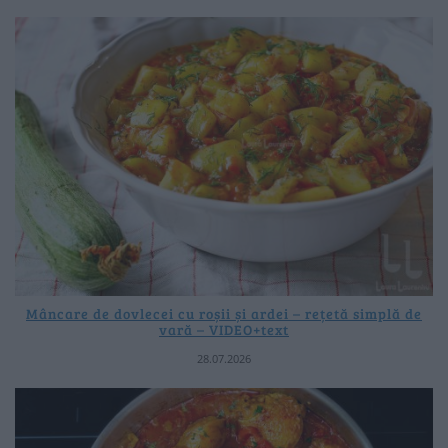
Mâncare de dovlecei cu roșii și ardei – rețetă simplă de
vară – VIDEO+text
28.07.2026