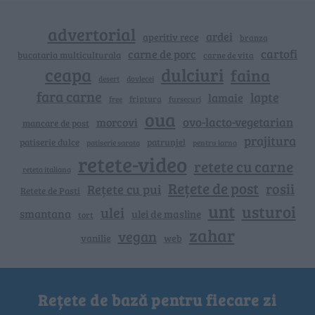
advertorial
ardei
aperitiv rece
branza
cartofi
carne de porc
bucataria multiculturala
carne de vita
ceapa
dulciuri
faina
dovlecei
desert
fara carne
lapte
lamaie
friptura
free
fursecuri
oua
ovo-lacto-vegetarian
morcovi
mancare de post
prajitura
patiserie dulce
patrunjel
patiserie sarata
pentru iarna
retete-video
retete cu carne
reteta italiana
Rețete de post
rosii
Rețete cu pui
Retete de Pasti
unt
usturoi
ulei
smantana
ulei de masline
tort
zahar
vegan
vanilie
web
Rețete de bază pentru fiecare zi