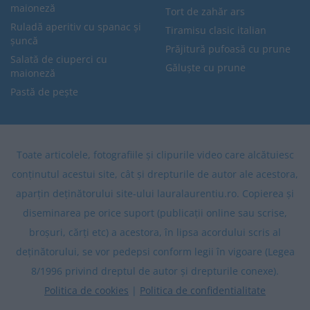
maioneză
Tort de zahăr ars
Ruladă aperitiv cu spanac și
Tiramisu clasic italian
șuncă
Prăjitură pufoasă cu prune
Salată de ciuperci cu
Găluște cu prune
maioneză
Pastă de pește
Toate articolele, fotografiile și clipurile video care alcătuiesc
conținutul acestui site, cât și drepturile de autor ale acestora,
aparțin deținătorului site-ului lauralaurentiu.ro. Copierea și
diseminarea pe orice suport (publicații online sau scrise,
broșuri, cărți etc) a acestora, în lipsa acordului scris al
deținătorului, se vor pedepsi conform legii în vigoare (Legea
8/1996 privind dreptul de autor și drepturile conexe).
Politica de cookies
|
Politica de confidentialitate