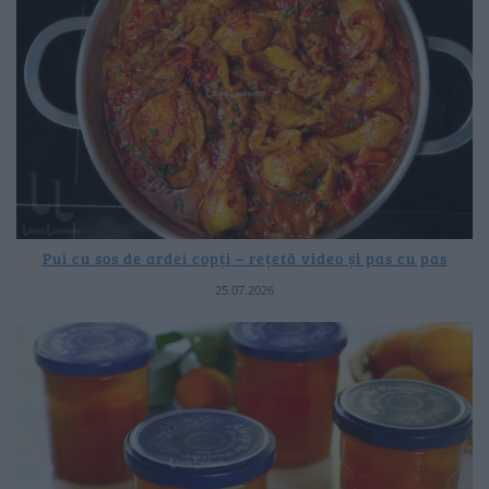
Pui cu sos de ardei copți – rețetă video și pas cu pas
25.07.2026