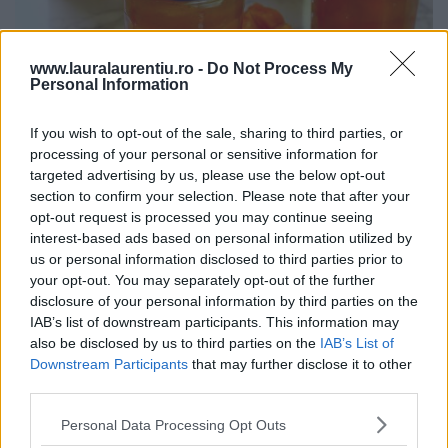
www.lauralaurentiu.ro -
Do Not Process My
Personal Information
If you wish to opt-out of the sale, sharing to third parties, or
Dulceață de caise întregi rețetă veche de 80 de ani – video
processing of your personal or sensitive information for
și text
targeted advertising by us, please use the below opt-out
20.07.2026
section to confirm your selection. Please note that after your
opt-out request is processed you may continue seeing
interest-based ads based on personal information utilized by
us or personal information disclosed to third parties prior to
ULTIMELE ȘTIRI
your opt-out. You may separately opt-out of the further
disclosure of your personal information by third parties on the
IAB’s list of downstream participants. This information may
also be disclosed by us to third parties on the
IAB’s List of
Downstream Participants
that may further disclose it to other
third parties.
Personal Data Processing Opt Outs