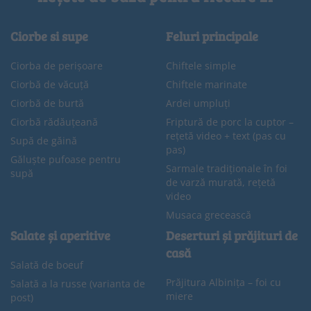
Ciorbe si supe
Feluri principale
Ciorba de perișoare
Chiftele simple
Ciorbă de văcuță
Chiftele marinate
Ciorbă de burtă
Ardei umpluți
Ciorbă rădăuțeană
Friptură de porc la cuptor –
rețetă video + text (pas cu
Supă de găină
pas)
Găluște pufoase pentru
Sarmale tradiționale în foi
supă
de varză murată, rețetă
video
Musaca grecească
Salate și aperitive
Deserturi și prăjituri de
casă
Salată de boeuf
Prăjitura Albinița – foi cu
Salată a la russe (varianta de
miere
post)