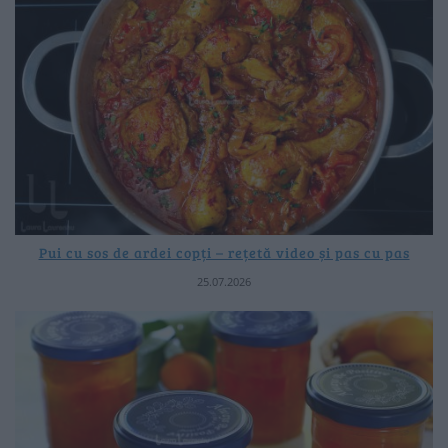
Pui cu sos de ardei copți – rețetă video și pas cu pas
25.07.2026