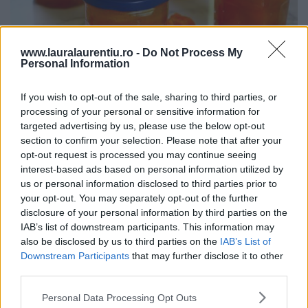
www.lauralaurentiu.ro -
Do Not Process My
Personal Information
If you wish to opt-out of the sale, sharing to third parties, or
Dulceață de caise întregi rețetă veche de 80 de ani – video
processing of your personal or sensitive information for
și text
targeted advertising by us, please use the below opt-out
section to confirm your selection. Please note that after your
20.07.2026
opt-out request is processed you may continue seeing
interest-based ads based on personal information utilized by
us or personal information disclosed to third parties prior to
your opt-out. You may separately opt-out of the further
ULTIMELE ȘTIRI
disclosure of your personal information by third parties on the
IAB’s list of downstream participants. This information may
also be disclosed by us to third parties on the
IAB’s List of
Downstream Participants
that may further disclose it to other
third parties.
Personal Data Processing Opt Outs