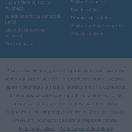
Prăjitură cu mere
Ouă umplute cu sos cu
maioneză
Tort de zahăr ars
Ruladă aperitiv cu spanac și
Tiramisu clasic italian
șuncă
Prăjitură pufoasă cu prune
Salată de ciuperci cu
Găluște cu prune
maioneză
Pastă de pește
Toate articolele, fotografiile și clipurile video care alcătuiesc
conținutul acestui site, cât și drepturile de autor ale acestora,
aparțin deținătorului site-ului lauralaurentiu.ro. Copierea și
diseminarea pe orice suport (publicații online sau scrise,
broșuri, cărți etc) a acestora, în lipsa acordului scris al
deținătorului, se vor pedepsi conform legii în vigoare (Legea
8/1996 privind dreptul de autor și drepturile conexe).
Politica de cookies
|
Politica de confidentialitate