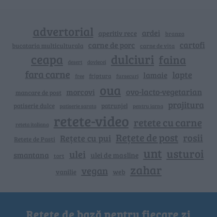
advertorial
ardei
aperitiv rece
branza
cartofi
carne de porc
bucataria multiculturala
carne de vita
ceapa
dulciuri
faina
dovlecei
desert
fara carne
lapte
lamaie
friptura
free
fursecuri
oua
ovo-lacto-vegetarian
morcovi
mancare de post
prajitura
patiserie dulce
patrunjel
patiserie sarata
pentru iarna
retete-video
retete cu carne
reteta italiana
Rețete de post
rosii
Rețete cu pui
Retete de Pasti
unt
usturoi
ulei
smantana
ulei de masline
tort
zahar
vegan
vanilie
web
Rețete de bază pentru fiecare zi