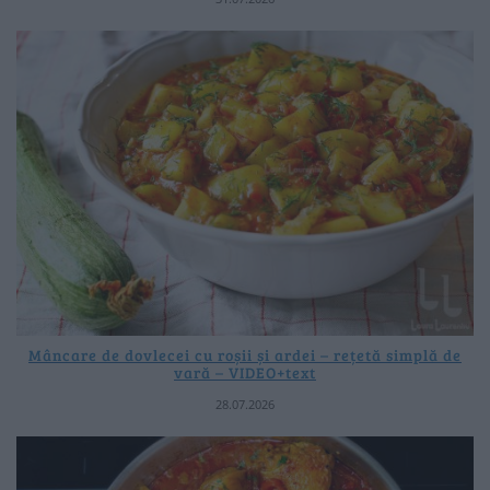
Mâncare de dovlecei cu roșii și ardei – rețetă simplă de
vară – VIDEO+text
28.07.2026