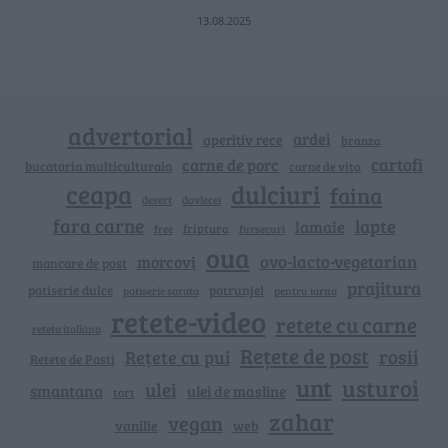
13.08.2025
advertorial
ardei
aperitiv rece
branza
cartofi
carne de porc
bucataria multiculturala
carne de vita
ceapa
dulciuri
faina
dovlecei
desert
fara carne
lapte
lamaie
friptura
free
fursecuri
oua
ovo-lacto-vegetarian
morcovi
mancare de post
prajitura
patiserie dulce
patrunjel
patiserie sarata
pentru iarna
retete-video
retete cu carne
reteta italiana
Rețete de post
rosii
Rețete cu pui
Retete de Pasti
unt
usturoi
ulei
smantana
ulei de masline
tort
zahar
vegan
vanilie
web