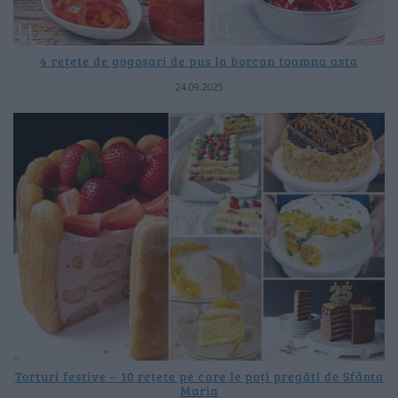
4 rețete de gogoșari de pus la borcan toamna asta
24.09.2025
Torturi festive – 10 rețete pe care le poți pregăti de Sfânta
Maria