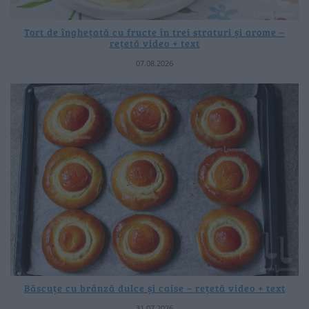
Tort de înghețată cu fructe în trei straturi și arome –
rețetă video + text
07.08.2026
Băscuțe cu brânză dulce și caise – rețetă video + text
31.07.2026