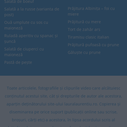
Salată de boeuf
Prăjitura Albinița – foi cu
Salată a la russe (varianta de
miere
post)
Prăjitură cu mere
Ouă umplute cu sos cu
maioneză
Tort de zahăr ars
Ruladă aperitiv cu spanac și
Tiramisu clasic italian
șuncă
Prăjitură pufoasă cu prune
Salată de ciuperci cu
Găluște cu prune
maioneză
Pastă de pește
Toate articolele, fotografiile și clipurile video care alcătuiesc
conținutul acestui site, cât și drepturile de autor ale acestora,
aparțin deținătorului site-ului lauralaurentiu.ro. Copierea și
diseminarea pe orice suport (publicații online sau scrise,
broșuri, cărți etc) a acestora, în lipsa acordului scris al