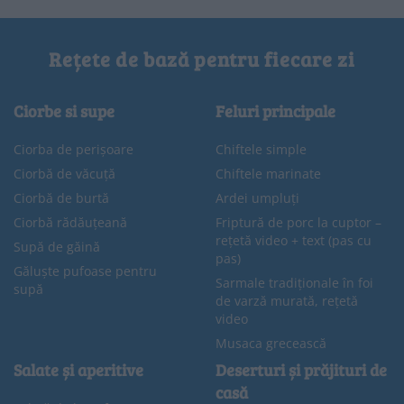
Rețete de bază pentru fiecare zi
Ciorbe si supe
Feluri principale
Ciorba de perișoare
Chiftele simple
Ciorbă de văcuță
Chiftele marinate
Ciorbă de burtă
Ardei umpluți
Ciorbă rădăuțeană
Friptură de porc la cuptor –
rețetă video + text (pas cu
Supă de găină
pas)
Găluște pufoase pentru
Sarmale tradiționale în foi
supă
de varză murată, rețetă
video
Musaca grecească
Salate și aperitive
Deserturi și prăjituri de
casă