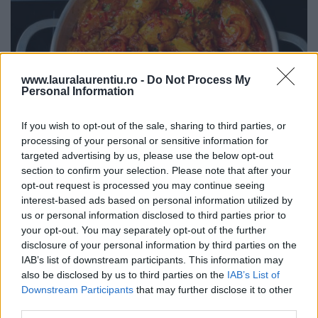
www.lauralaurentiu.ro -
Do Not Process My
Personal Information
If you wish to opt-out of the sale, sharing to third parties, or
processing of your personal or sensitive information for
targeted advertising by us, please use the below opt-out
section to confirm your selection. Please note that after your
Pui cu sos de ardei copți – rețetă video și pas cu pas
opt-out request is processed you may continue seeing
25.07.2026
interest-based ads based on personal information utilized by
us or personal information disclosed to third parties prior to
your opt-out. You may separately opt-out of the further
disclosure of your personal information by third parties on the
ULTIMELE ȘTIRI
IAB’s list of downstream participants. This information may
also be disclosed by us to third parties on the
IAB’s List of
Downstream Participants
that may further disclose it to other
third parties.