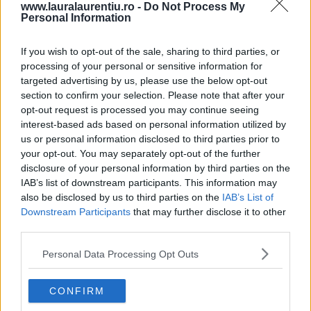
www.lauralaurentiu.ro -
Do Not Process My
vară – VIDEO+text
Personal Information
28.07.2026
If you wish to opt-out of the sale, sharing to third parties, or
processing of your personal or sensitive information for
Pui cu sos de ardei copți – rețetă video și pas cu pas
targeted advertising by us, please use the below opt-out
section to confirm your selection. Please note that after your
25.07.2026
opt-out request is processed you may continue seeing
interest-based ads based on personal information utilized by
us or personal information disclosed to third parties prior to
your opt-out. You may separately opt-out of the further
ULTIMELE ȘTIRI
disclosure of your personal information by third parties on the
IAB’s list of downstream participants. This information may
also be disclosed by us to third parties on the
IAB’s List of
Downstream Participants
that may further disclose it to other
third parties.
Personal Data Processing Opt Outs
CONFIRM