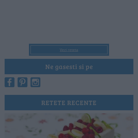
Vezi reteta
Ne gasesti si pe
RETETE RECENTE