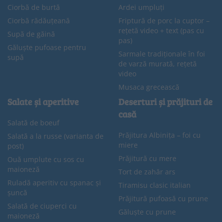
Ciorbă de burtă
Ardei umpluți
Ciorbă rădăuțeană
Friptură de porc la cuptor –
rețetă video + text (pas cu
Supă de găină
pas)
Găluște pufoase pentru
Sarmale tradiționale în foi
supă
de varză murată, rețetă
video
Musaca grecească
Salate și aperitive
Deserturi și prăjituri de
casă
Salată de boeuf
Prăjitura Albinița – foi cu
Salată a la russe (varianta de
miere
post)
Prăjitură cu mere
Ouă umplute cu sos cu
maioneză
Tort de zahăr ars
Ruladă aperitiv cu spanac și
Tiramisu clasic italian
șuncă
Prăjitură pufoasă cu prune
Salată de ciuperci cu
Găluște cu prune
maioneză