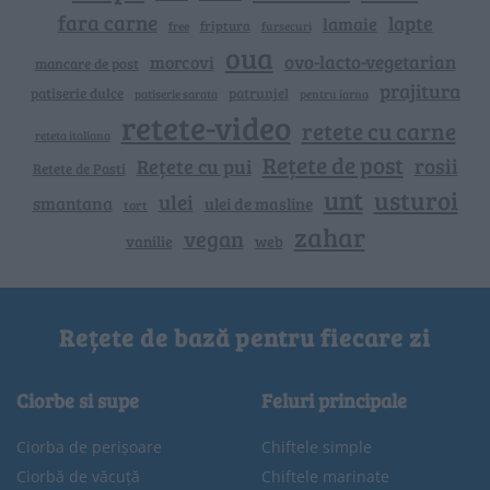
fara carne
lapte
lamaie
friptura
free
fursecuri
oua
ovo-lacto-vegetarian
morcovi
mancare de post
prajitura
patiserie dulce
patrunjel
patiserie sarata
pentru iarna
retete-video
retete cu carne
reteta italiana
Rețete de post
rosii
Rețete cu pui
Retete de Pasti
unt
usturoi
ulei
smantana
ulei de masline
tort
zahar
vegan
vanilie
web
Rețete de bază pentru fiecare zi
Ciorbe si supe
Feluri principale
Ciorba de perișoare
Chiftele simple
Ciorbă de văcuță
Chiftele marinate