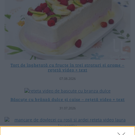
Tort de înghețată cu fructe în trei straturi și arome –
rețetă video + text
07.08.2026
Băscuțe cu brânză dulce și caise – rețetă video + text
31.07.2026
Mâncare de dovlecei cu roșii și ardei – rețetă simplă de