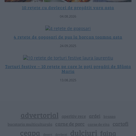
10 rețete cu dovlecei de pregătit vara asta
04.08.2026
4 rețete de gogoșari de pus la borcan toamna asta
24.09.2025
Torturi festive – 10 rețete pe care le poți pregăti de Sfânta
Maria
13.08.2025
advertorial
ardei
aperitiv rece
branza
cartofi
carne de porc
bucataria multiculturala
carne de vita
ceapa
dulciuri
faina
dovlecei
desert