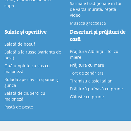
Sarmale tradiționale în foi
supă
de varză murată, rețetă
video
Musaca grecească
Salate și aperitive
Deserturi și prăjituri de
casă
Salată de boeuf
Prăjitura Albinița – foi cu
Salată a la russe (varianta de
miere
post)
Prăjitură cu mere
Ouă umplute cu sos cu
maioneză
Tort de zahăr ars
Ruladă aperitiv cu spanac și
Tiramisu clasic italian
șuncă
Prăjitură pufoasă cu prune
Salată de ciuperci cu
Găluște cu prune
maioneză
Pastă de pește