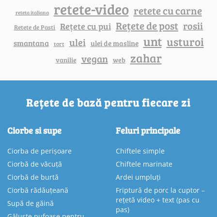
retete-video
retete cu carne
reteta italiana
Rețete de post
rosii
Rețete cu pui
Retete de Pasti
unt
usturoi
ulei
smantana
ulei de masline
tort
zahar
vegan
vanilie
web
Rețete de bază pentru fiecare zi
Ciorbe si supe
Feluri principale
Ciorba de perișoare
Chiftele simple
Ciorbă de văcuță
Chiftele marinate
Ciorbă de burtă
Ardei umpluți
Ciorbă rădăuțeană
Friptură de porc la cuptor –
rețetă video + text (pas cu
Supă de găină
pas)
Găluște pufoase pentru