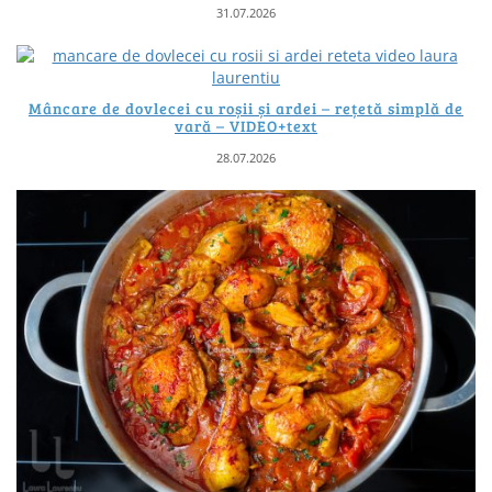
31.07.2026
Mâncare de dovlecei cu roșii și ardei – rețetă simplă de
vară – VIDEO+text
28.07.2026