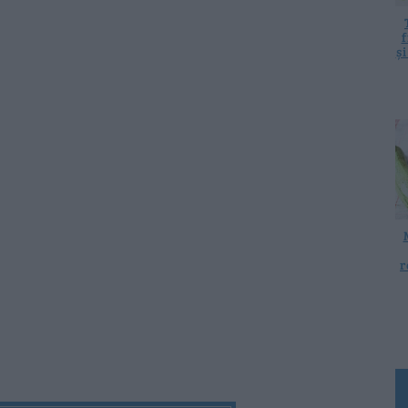
f
ș
r