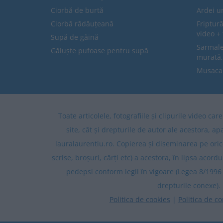
Ciorbă de burtă
Ardei u
Ciorbă rădăuțeană
Friptură
video + 
Supă de găină
Sarmale 
Găluște pufoase pentru supă
murată,
Musaca
Toate articolele, fotografiile și clipurile video ca
site, cât și drepturile de autor ale acestora, ap
lauralaurentiu.ro. Copierea și diseminarea pe oric
scrise, broșuri, cărți etc) a acestora, în lipsa acordu
pedepsi conform legii în vigoare (Legea 8/1996 
drepturile conexe).
Politica de cookies
|
Politica de co