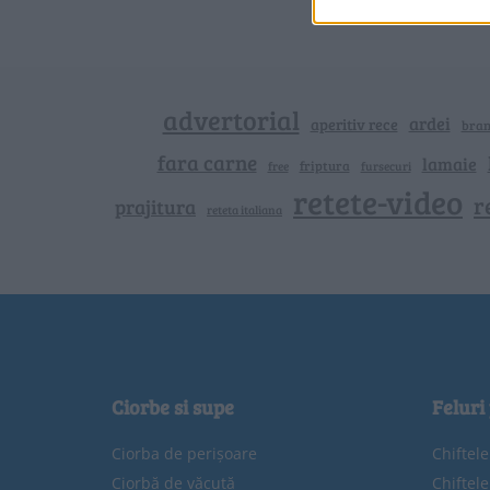
advertorial
ardei
aperitiv rece
bra
fara carne
lamaie
friptura
free
fursecuri
retete-video
r
prajitura
reteta italiana
Ciorbe si supe
Feluri
Ciorba de perișoare
Chiftel
Ciorbă de văcuță
Chiftel