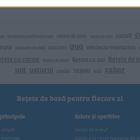
c
cartofi
carne de porc
bucataria multiculturala
nza
carne de vita
oua
lapte
ovo-lacto-vegetarian
morcovi
mancare de post
etete cu carne
Rețete de p
Rețete cu pui
Retete de Pasti
unt
zahar
usturoi
vegan
vanilie
web
Rețete de bază pentru fiecare zi
 principale
Salate și aperitive
e simple
Salată de boeuf
e marinate
Salată a la russe (varianta de p