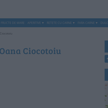
, FRUCTE DE MARE
APERITIVE
RETETE CU CARNE
FARA CARNE
DULC
Ciocotoiu
 Oana Ciocotoiu