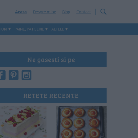
Acasa
Despre mine
Blog
Contact
IURI
PAINE, PATISERIE
ALTELE
Ne gasesti si pe
RETETE RECENTE