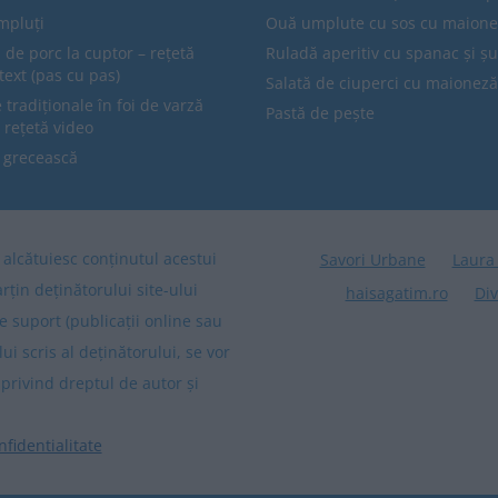
mpluți
Ouă umplute cu sos cu maion
 de porc la cuptor – rețetă
Ruladă aperitiv cu spanac și ș
text (pas cu pas)
Salată de ciuperci cu maioneză
tradiționale în foi de varză
Pastă de pește
 rețetă video
 grecească
re alcătuiesc conținutul acestui
Savori Urbane
Laura
arțin deținătorului site-ului
haisagatim.ro
Div
e suport (publicații online sau
lui scris al deținătorului, se vor
privind dreptul de autor și
nfidentialitate