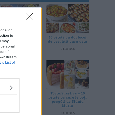
sonal or
ection to
0 de rețete de salate
10 rețete cu dovlecei
ou may
de vară fără
de pregătit vara asta
prelucrare termică
 personal
04.08.2026
out of the
06.08.2026
 downstream
B’s List of
 rețete de gogoșari de
Torturi festive – 10
us la borcan toamna
rețete pe care le poți
asta
pregăti de Sfânta
Maria
24.09.2025
13.08.2025