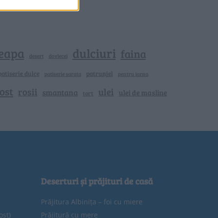
eapa
dulciuri
faina
dovlecei
desert
patiserie dulce
patrunjel
patiserie sarata
pentru iarna
ost
rosii
ulei
smantana
ulei de masline
tort
Deserturi și prăjituri de casă
Prăjitura Albinița – foi cu miere
ost)
Prăjitură cu mere