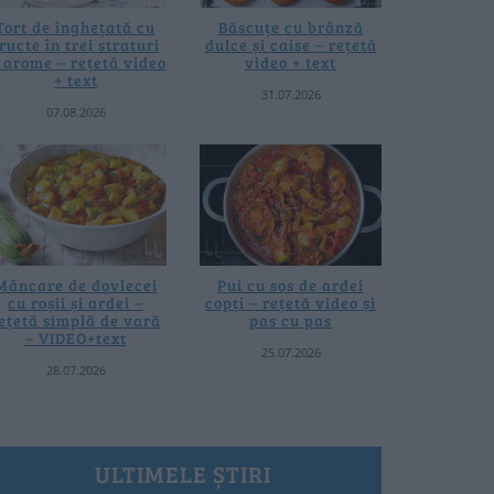
Tort de înghețată cu
Băscuțe cu brânză
ructe în trei straturi
dulce și caise – rețetă
i arome – rețetă video
video + text
+ text
31.07.2026
07.08.2026
Mâncare de dovlecei
Pui cu sos de ardei
cu roșii și ardei –
copți – rețetă video și
ețetă simplă de vară
pas cu pas
– VIDEO+text
25.07.2026
28.07.2026
ULTIMELE ȘTIRI