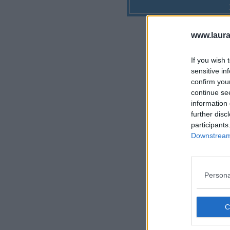
www.laura
If you wish 
sensitive in
confirm you
continue se
information 
further disc
participants
Downstream 
Persona