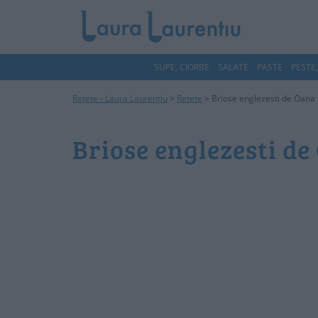
SUPE, CIORBE
SALATE
PASTE
PESTE
Rețete - Laura Laurențiu
>
Retete
>
Briose englezesti de Oana 
Briose englezesti de