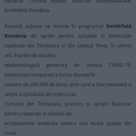
declarat Cristina Bodea, Director Sustenabilitate,
Smithfield România.
Această acțiune se înscrie în programul
Smithfield
România
de sprijin pentru spitalele şi instituţiile
medicale din Timişoara şi din judeţul Timiş. În ultimii
ani, înainte de situația
epidemiologică generată de virusul COVID-19,
implicarea companiei a inclus donaţii în
valoare de 200.000 de euro, prin care a fost renovată o
secţie a Spitalului de copii Louis
Ţurcanu din Timișoara, precum și sprijin financiar
pentru reparaţii şi achiziţii de
echipamente medicale pentru mai multe spitale din
zonă.