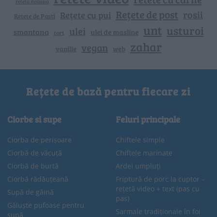
reteta italiana
Rețete de post
rosii
Rețete cu pui
Retete de Pasti
unt
usturoi
ulei
smantana
ulei de masline
tort
zahar
vegan
vanilie
web
Rețete de bază pentru fiecare zi
Ciorbe si supe
Feluri principale
Ciorba de perișoare
Chiftele simple
Ciorbă de văcuță
Chiftele marinate
Ciorbă de burtă
Ardei umpluți
Ciorbă rădăuțeană
Friptură de porc la cuptor –
rețetă video + text (pas cu
Supă de găină
pas)
Găluște pufoase pentru
Sarmale tradiționale în foi
supă