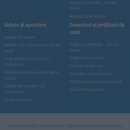
de varză murată, rețetă
video
Musaca grecească
Salate și aperitive
Deserturi și prăjituri de
casă
Salată de boeuf
Prăjitura Albinița – foi cu
Salată a la russe (varianta de
miere
post)
Prăjitură cu mere
Ouă umplute cu sos cu
maioneză
Tort de zahăr ars
Ruladă aperitiv cu spanac și
Tiramisu clasic italian
șuncă
Prăjitură pufoasă cu prune
Salată de ciuperci cu
Găluște cu prune
maioneză
Pastă de pește
Toate articolele, fotografiile și clipurile video care alcătuiesc