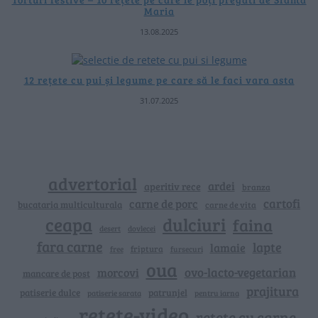
Maria
13.08.2025
12 rețete cu pui și legume pe care să le faci vara asta
31.07.2025
advertorial
ardei
aperitiv rece
branza
cartofi
carne de porc
bucataria multiculturala
carne de vita
ceapa
dulciuri
faina
dovlecei
desert
fara carne
lapte
lamaie
friptura
free
fursecuri
oua
ovo-lacto-vegetarian
morcovi
mancare de post
prajitura
patiserie dulce
patrunjel
patiserie sarata
pentru iarna
retete-video
retete cu carne