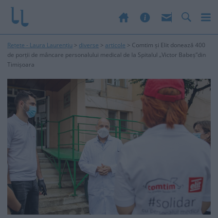
Rețete - Laura Laurențiu
>
diverse
>
articole
>
Comtim și Elit donează 400
de porții de mâncare personalului medical de la Spitalul „Victor Babeș”din
Timișoara