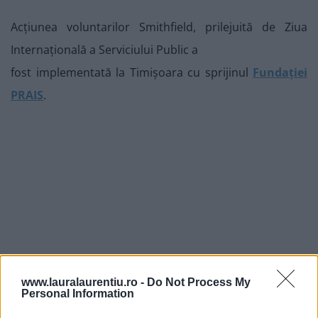
Acțiunea voluntarilor Smithfield, prilejuită de Ziua
Internațională a Serviciului Public a
fost implementată la Timișoara cu sprijinul
Fundației
PRAIS
.
www.lauralaurentiu.ro -
Do Not Process My
Personal Information