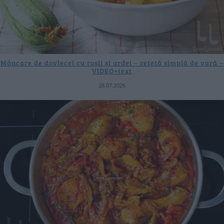
Mâncare de dovlecei cu roșii și ardei – rețetă simplă de vară –
VIDEO+text
28.07.2026