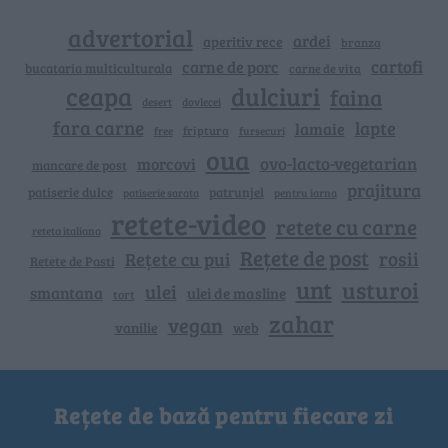
advertorial
ardei
aperitiv rece
branza
cartofi
carne de porc
bucataria multiculturala
carne de vita
ceapa
dulciuri
faina
dovlecei
desert
fara carne
lapte
lamaie
friptura
free
fursecuri
oua
ovo-lacto-vegetarian
morcovi
mancare de post
prajitura
patiserie dulce
patrunjel
patiserie sarata
pentru iarna
retete-video
retete cu carne
reteta italiana
Rețete de post
rosii
Rețete cu pui
Retete de Pasti
unt
usturoi
ulei
smantana
ulei de masline
tort
zahar
vegan
vanilie
web
Rețete de bază pentru fiecare zi