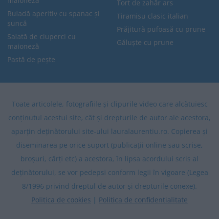
maioneză
Tort de zahăr ars
Ruladă aperitiv cu spanac și
Tiramisu clasic italian
șuncă
Prăjitură pufoasă cu prune
Salată de ciuperci cu
Găluște cu prune
maioneză
Pastă de pește
Toate articolele, fotografiile și clipurile video care alcătuiesc
conținutul acestui site, cât și drepturile de autor ale acestora,
aparțin deținătorului site-ului lauralaurentiu.ro. Copierea și
diseminarea pe orice suport (publicații online sau scrise,
broșuri, cărți etc) a acestora, în lipsa acordului scris al
deținătorului, se vor pedepsi conform legii în vigoare (Legea
8/1996 privind dreptul de autor și drepturile conexe).
Politica de cookies
|
Politica de confidentialitate