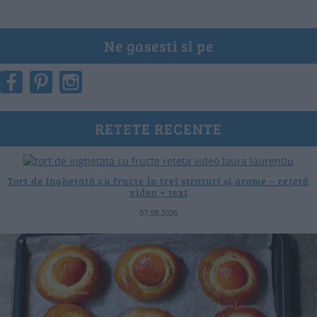
Ne gasesti si pe
RETETE RECENTE
Tort de înghețată cu fructe în trei straturi și arome – rețetă
video + text
07.08.2026