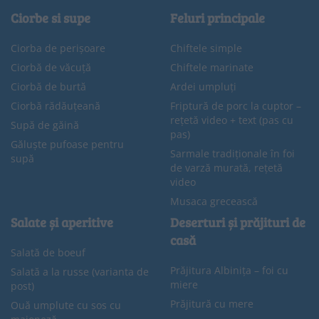
Ciorbe si supe
Feluri principale
Ciorba de perișoare
Chiftele simple
Ciorbă de văcuță
Chiftele marinate
Ciorbă de burtă
Ardei umpluți
Ciorbă rădăuțeană
Friptură de porc la cuptor –
rețetă video + text (pas cu
Supă de găină
pas)
Găluște pufoase pentru
Sarmale tradiționale în foi
supă
de varză murată, rețetă
video
Musaca grecească
Salate și aperitive
Deserturi și prăjituri de
casă
Salată de boeuf
Prăjitura Albinița – foi cu
Salată a la russe (varianta de
miere
post)
Prăjitură cu mere
Ouă umplute cu sos cu