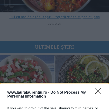
Pui cu sos de ardei copți – rețetă video și pas cu pas
25.07.2026
ULTIMELE ȘTIRI
www.lauralaurentiu.ro -
Do Not Process My
Personal Information
If you wish to opt-out of the sale, sharing to third parties, or